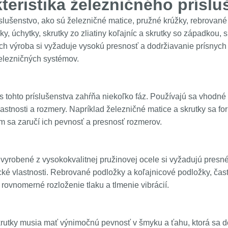
teristika železničného príslu
slušenstvo, ako sú železničné matice, pružné krúžky, rebrované 
ky, úchytky, skrutky zo zliatiny koľajníc a skrutky so západkou
. Ich výroba si vyžaduje vysokú presnosť a dodržiavanie prísnyc
elezničných systémov.
 tohto príslušenstva zahŕňa niekoľko fáz. Používajú sa vhodné o
stnosti a rozmery. Napríklad železničné matice a skrutky sa fo
ím sa zaručí ich pevnosť a presnosť rozmerov.
vyrobené z vysokokvalitnej pružinovej ocele si vyžadujú presné
cké vlastnosti. Rebrované podložky a koľajnicové podložky, čas
rovnomerné rozloženie tlaku a tlmenie vibrácií.
rutky musia mať výnimočnú pevnosť v šmyku a ťahu, ktorá sa d