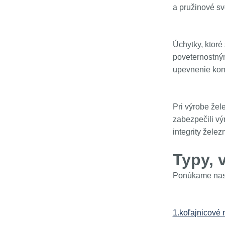
a pružinové sv
Úchytky, ktoré
poveternostným
upevnenie komp
Pri výrobe žel
zabezpečili vý
integrity žele
Typy, 
Ponúkame nasl
1.koľajnicové 