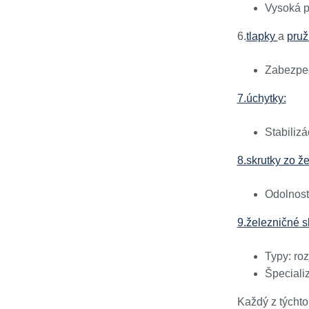
Vysoká p
6.
tlapky
a
pruž
Zabezpeč
7.úchytky:
Stabilizá
8.skrutky zo že
Odolnosť 
9.železničné s
Typy: roz
Špeciali
Každý z týchto