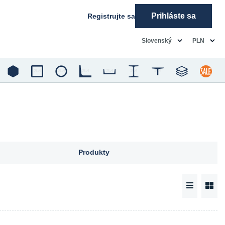
Prihláste sa
Registrujte sa
common.language
common.c
Slovenský
PLN
Produkty