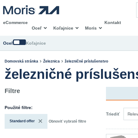
eCommerce
Kontakt
Oceľ
Koľajnice
Moris
Zmeniť
Oceľ
Koľajnice
Domovská stránka
Železnica
železničné príslušenstvo
železničné prísluše
Filtre
Použité filtre:
Triediť
Rele
Standard offer
Obnoviť vybraté filtre