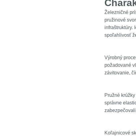
Charak
Železničné prí
pružinové svor
infraštruktúry
spoľahlivosť ž
Výrobný proces
požadované vla
závitovanie, č
Pružné krúžky 
správne elasti
zabezpečovali 
Koľajnicové sk