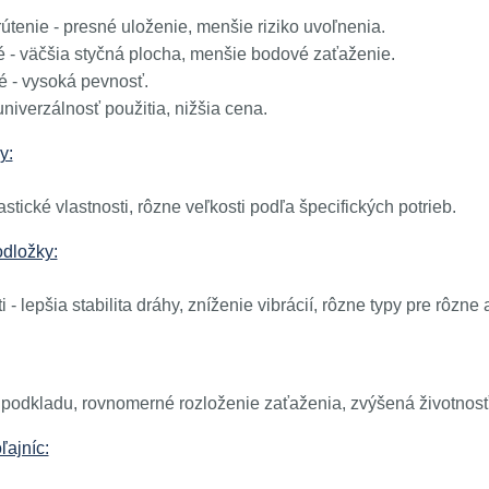
útenie - presné uloženie, menšie riziko uvoľnenia.
é - väčšia styčná plocha, menšie bodové zaťaženie.
 - vysoká pevnosť.
niverzálnosť použitia, nižšia cena.
y:
stické vlastnosti, rôzne veľkosti podľa špecifických potrieb.
odložky:
i - lepšia stabilita dráhy, zníženie vibrácií, rôzne typy pre rôzne 
podkladu, rovnomerné rozloženie zaťaženia, zvýšená životnosť
ľajníc: