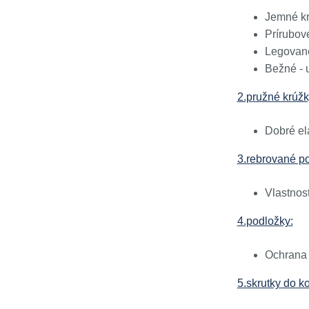
Jemné kr
Prírubov
Legované
Bežné - u
2.pružné krúžk
Dobré ela
3.rebrované p
Vlastnost
4.podložky:
Ochrana 
5.skrutky do ko