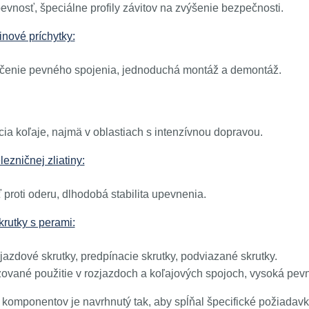
evnosť, špeciálne profily závitov na zvýšenie bezpečnosti.
inové príchytky:
enie pevného spojenia, jednoduchá montáž a demontáž.
cia koľaje, najmä v oblastiach s intenzívnou dopravou.
lezničnej zliatiny:
proti oderu, dlhodobá stabilita upevnenia.
krutky s perami:
jazdové skrutky, predpínacie skrutky, podviazané skrutky.
zované použitie v rozjazdoch a koľajových spojoch, vysoká pevn
 komponentov je navrhnutý tak, aby spĺňal špecifické požiadavky