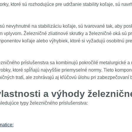
orky, ktoré sú rozhodujúce pre udržanie stability koľaje, sú nav
 sú nevyhnutné na stabilizáciu koľaje, sú tvarované tak, aby po
 vplyvom. Železničné zliatinové skrutky a železničné oká sú p
onentov koľaje alebo výhybiek, ktoré si vyžadujú osobitnú pr
ezničného príslušenstva sa kombinujú pokročilé metalurgické a 
robky, ktoré spĺňajú najvyššie priemyselné normy. Tieto kompon
zničných tratí, ale zohrávajú aj kľúčovú úlohu pri zabezpečovaní 
vlastnosti a výhody železnič
edujúce typy železničného príslušenstva:
matice: