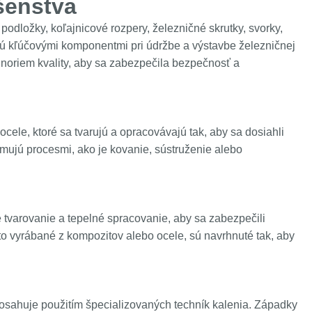
šenstva
podložky, koľajnicové rozpery, železničné skrutky, svorky,
, sú kľúčovými komponentmi pri údržbe a výstavbe železničnej
h noriem kvality, aby sa zabezpečila bezpečnosť a
cele, ktoré sa tvarujú a opracovávajú tak, aby sa dosiahli
rmujú procesmi, ako je kovanie, sústruženie alebo
 tvarovanie a tepelné spracovanie, aby sa zabezpečili
to vyrábané z kompozitov alebo ocele, sú navrhnuté tak, aby
osahuje použitím špecializovaných techník kalenia. Západky