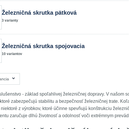
Železničná skrutka pätková
3 varianty
Železničná skrutka spojovacia
10 variantov
ancia
slušenstvo - základ spoľahlivej železničnej dopravy. V našom s
toré zabezpečujú stabilitu a bezpečnosť železničnej trate. Koľa
n niektoré z výrobkov, ktoré účinne spevňujú konštrukciu želez
mentu zaručuje dlhú životnosť a odolnosť voči extrémnym pre