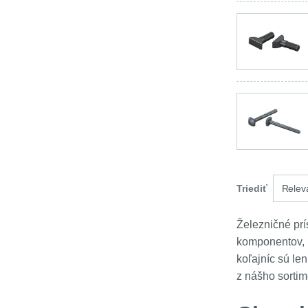
Triediť
Relev
Železničné prí
komponentov, k
koľajníc sú le
z nášho sorti