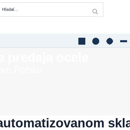
a predaja ocele
lom Poľsku
 automatizovanom skla