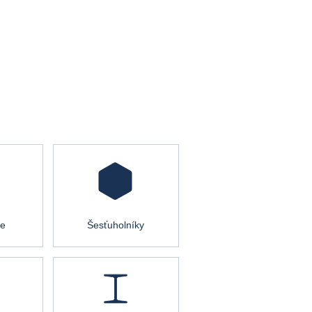
če
Šesťuholníky