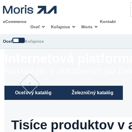
eCommerce
Kontakt
Oceľ
Koľajnice
Moris
Zmeniť
Oceľ
Koľajnice
Internetová platform
Nakupujte s doručením po ce
Oceľový katalóg
Železničný katalóg
Tisíce produktov v