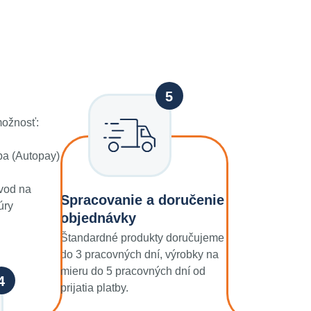
možnosť:
ba (Autopay)
vod na
Spracovanie a doručenie
úry
objednávky
Štandardné produkty doručujeme
do 3 pracovných dní, výrobky na
mieru do 5 pracovných dní od
prijatia platby.