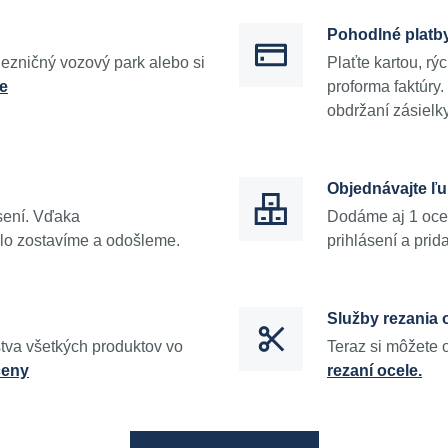
Pohodlné platb
ezničný vozový park alebo si
Plaťte kartou, r
le
proforma faktúr
obdržaní zásielky
Objednávajte ľ
sení. Vďaka
Dodáme aj 1 oceľ
lo zostavíme a odošleme.
prihlásení a prid
Služby rezania 
tva všetkých produktov vo
Teraz si môžete 
ceny
rezaní ocele.