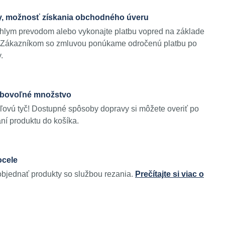
y, možnosť získania obchodného úveru
ýchlym prevodom alebo vykonajte platbu vopred na základe
y. Zákazníkom so zmluvou ponúkame odročenú platbu po
.
ubovoľné množstvo
ovú tyč! Dostupné spôsoby dopravy si môžete overiť po
aní produktu do košíka.
ocele
objednať produkty so službou rezania.
Prečítajte si viac o