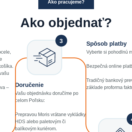
Ako pracujeme?
Ako objednať?
Spôsob platby
ocele,
Vyberte si pohodlnú 
e
ošíka.
Bezpečná online plat
 vašu
Tradičný bankový pre
Doručenie
ava –
základe proforma fakt
Vašu objednávku doručíme po
celom Poľsku:
Prepravou Moris vrátane vykládky
HDS alebo paletovým či
balíkovým kuriérom.