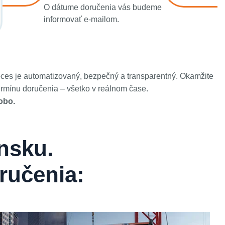
O dátume doručenia vás budeme
informovať e-mailom.
oces je automatizovaný, bezpečný a transparentný. Okamžite
ermínu doručenia – všetko v reálnom čase.
obo.
nsku.
ručenia: