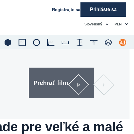
Prihláste sa
Registrujte sa
common.language
common.c
Slovenský
PLN
Prehrať film
de pre veľké a malé