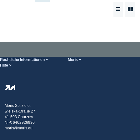
Rechtliche Informationen
Moris
Hilfe
Bedingungen der Dienstleistung
Über uns
HILFE-Seite
Datenschutzbestimmungen
Steel Wholesale
Transport
Steuerpolitische Strategie
Blog
Beschwerden
Moris Sp. z o.o.
wiejska-Straße 27
Kontakt
41-503 Chorzów
NIP: 6462926930
moris@moris.eu