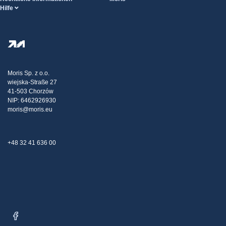
Hilfe
Bedingungen der Dienstleistung
Über uns
HILFE-Seite
Datenschutzbestimmungen
Steel Wholesale
Transport
Steuerpolitische Strategie
Blog
Beschwerden
Moris Sp. z o.o.
wiejska-Straße 27
Kontakt
41-503 Chorzów
NIP: 6462926930
moris@moris.eu
+48 32 41 636 00