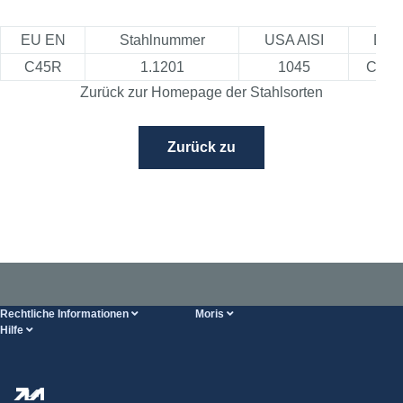
EU EN
Stahlnummer
USA AISI
DIN
C45R
1.1201
1045
Cm4
Zurück zur Homepage der Stahlsorten
Zurück zu
Rechtliche Informationen
Moris
Hilfe
Bedingungen der Dienstleistung
Über uns
HILFE-Seite
Datenschutzbestimmungen
Steel Wholesale
Transport