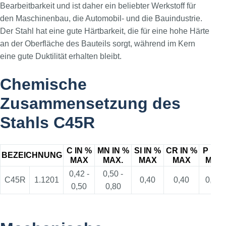
Bearbeitbarkeit und ist daher ein beliebter Werkstoff für
den Maschinenbau, die Automobil- und die Bauindustrie.
Der Stahl hat eine gute Härtbarkeit, die für eine hohe Härte
an der Oberfläche des Bauteils sorgt, während im Kern
eine gute Duktilität erhalten bleibt.
Chemische
Zusammensetzung des
Stahls C45R
C IN %
MN IN %
SI IN %
CR IN %
P IN 
BEZEICHNUNG
MAX
MAX.
MAX
MAX
MAX.
0,42 -
0,50 -
C45R
1.1201
0,40
0,40
0,035
0,50
0,80