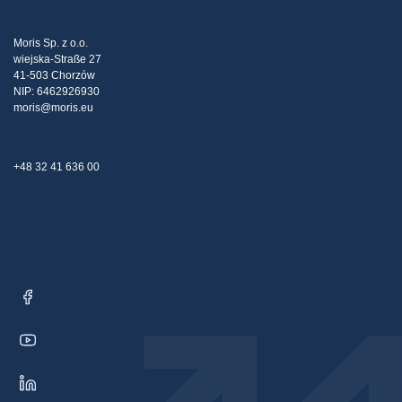
Steuerpolitische Strategie
Blog
Beschwerden
Moris Sp. z o.o.
wiejska-Straße 27
Kontakt
41-503 Chorzów
NIP: 6462926930
moris@moris.eu
+48 32 41 636 00