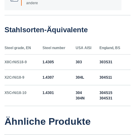
andere
Stahlsorten-Äquivalente
Steel grade, EN
Steel number
USA AISI
England, BS
X8CrNiS18-9
1.4305
303
303S31
X2CrNi18-9
1.4307
304L
304S11
X5CrNi18-10
1.4301
304
304S15
304N
304S31
Ähnliche Produkte