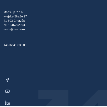
Transport
Steuerpolitische Strategie
Blog
Beschwerden
Moris Sp. z o.o.
wiejska-Straße 27
Kontakt
41-503 Chorzów
NIP: 6462926930
moris@moris.eu
+48 32 41 636 00