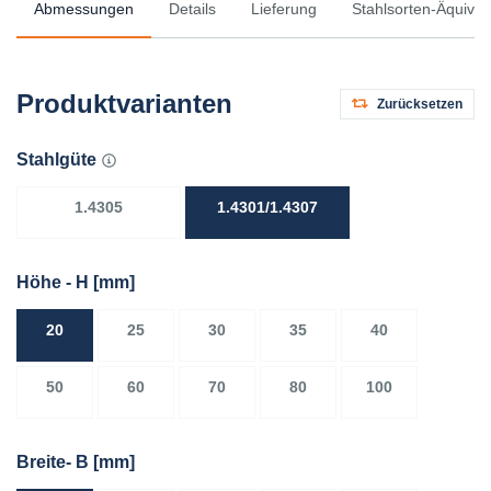
Abmessungen
Details
Lieferung
Stahlsorten-Äquival
Produktvarianten
Zurücksetzen
Stahlgüte
1.4305
1.4301/1.4307
Höhe - H
[mm]
20
25
30
35
40
50
60
70
80
100
Breite- B
[mm]