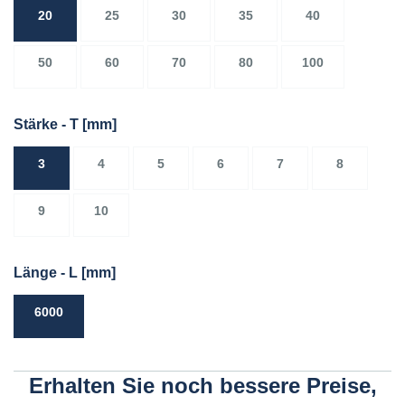
20
25
30
35
40
50
60
70
80
100
Stärke - T
[mm]
3
4
5
6
7
8
9
10
Länge - L
[mm]
6000
Erhalten Sie noch bessere Preise,