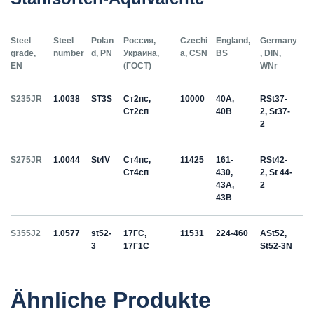
Steel
Steel
Polan
Россия,
Czechi
England,
Germany
grade,
number
d, PN
Украина,
a, CSN
BS
, DIN,
EN
(ГОСТ)
WNr
S235JR
1.0038
ST3S
Ст2пс,
10000
40A,
RSt37-
Ст2сп
40B
2, St37-
2
S275JR
1.0044
St4V
Ст4пс,
11425
161-
RSt42-
Ст4сп
430,
2, St 44-
43A,
2
43B
S355J2
1.0577
st52-
17ГС,
11531
224-460
ASt52,
3
17Г1С
St52-3N
Ähnliche Produkte