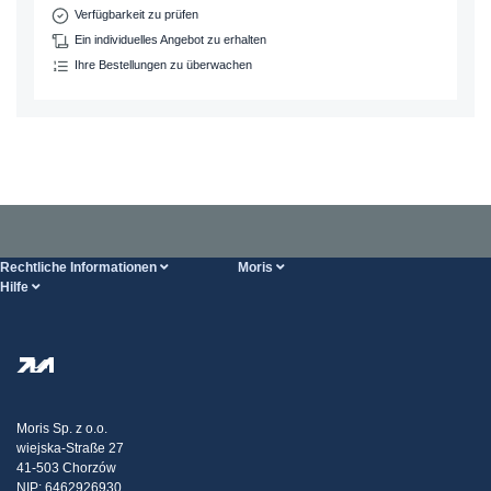
Verfügbarkeit zu prüfen
Ein individuelles Angebot zu erhalten
Ihre Bestellungen zu überwachen
Rechtliche Informationen
Moris
Hilfe
Bedingungen der Dienstleistung
Über uns
HILFE-Seite
Datenschutzbestimmungen
Steel Wholesale
Transport
Steuerpolitische Strategie
Blog
Beschwerden
Moris Sp. z o.o.
wiejska-Straße 27
Kontakt
41-503 Chorzów
NIP: 6462926930