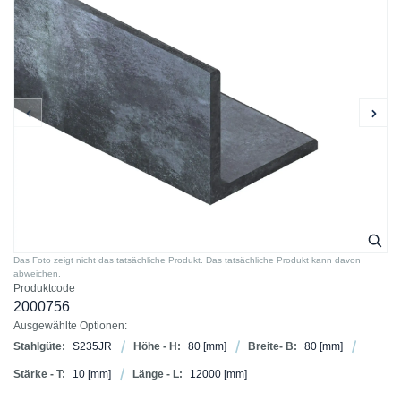
Das Foto zeigt nicht das tatsächliche Produkt. Das tatsächliche Produkt kann davon
abweichen.
Produktcode
2000756
Ausgewählte Optionen:
Stahlgüte:
S235JR
Höhe - H:
80
[mm]
Breite- B:
80
[mm]
Stärke - T:
10
[mm]
Länge - L:
12000
[mm]