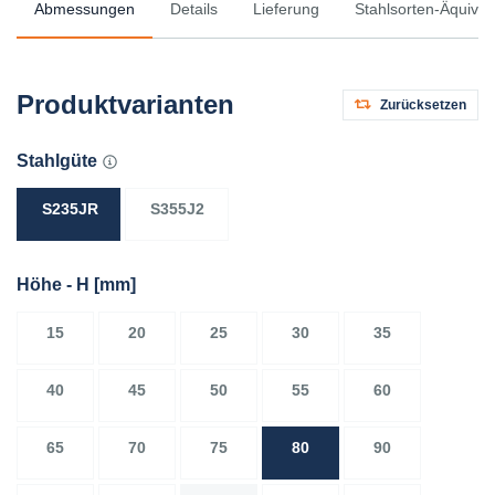
Abmessungen
Details
Lieferung
Stahlsorten-Äquival
Produktvarianten
Zurücksetzen
Stahlgüte
S235JR
S355J2
Höhe - H
[mm]
15
20
25
30
35
40
45
50
55
60
65
70
75
80
90