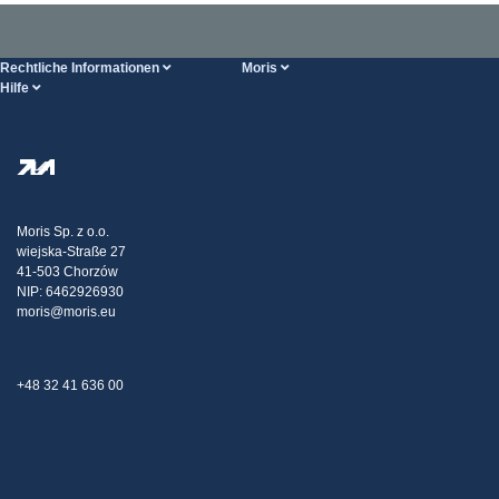
Rechtliche Informationen
Moris
Hilfe
Bedingungen der Dienstleistung
Über uns
HILFE-Seite
Datenschutzbestimmungen
Steel Wholesale
Transport
Steuerpolitische Strategie
Blog
Beschwerden
Moris Sp. z o.o.
wiejska-Straße 27
Kontakt
41-503 Chorzów
NIP: 6462926930
moris@moris.eu
+48 32 41 636 00