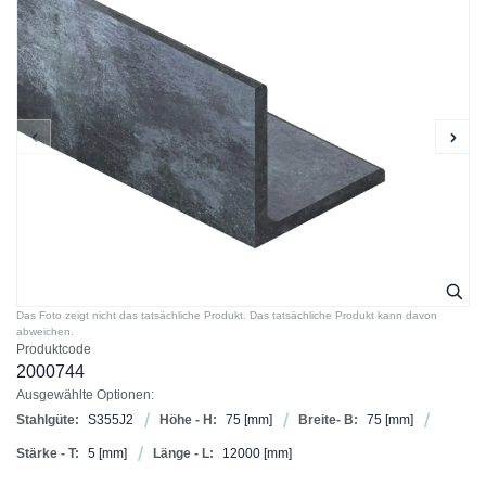
Das Foto zeigt nicht das tatsächliche Produkt. Das tatsächliche Produkt kann davon
abweichen.
Produktcode
2000744
Ausgewählte Optionen:
Stahlgüte:
S355J2
Höhe - H:
75
[mm]
Breite- B:
75
[mm]
Stärke - T:
5
[mm]
Länge - L:
12000
[mm]