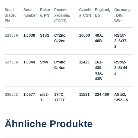
Steel
Steel
Polan
Россия,
Czechi
England,
Germany
grade,
number
d, PN
Украина,
a, CSN
BS
, DIN,
EN
(ГОСТ)
WNr
S235JR
1.0038
ST3S
Ст2пс,
10000
40A,
RSt37-
Ст2сп
40B
2, St37-
2
S275JR
1.0044
St4V
Ст4пс,
11425
161-
RSt42-
Ст4сп
430,
2, St 44-
43A,
2
43B
S355J2
1.0577
st52-
17ГС,
11531
224-460
ASt52,
3
17Г1С
St52-3N
Ähnliche Produkte