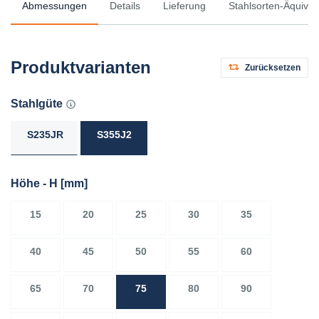
Abmessungen
Details
Lieferung
Stahlsorten-Äquival
Produktvarianten
Zurücksetzen
Stahlgüte
S235JR
S355J2
Höhe - H
[mm]
15
20
25
30
35
40
45
50
55
60
65
70
75
80
90