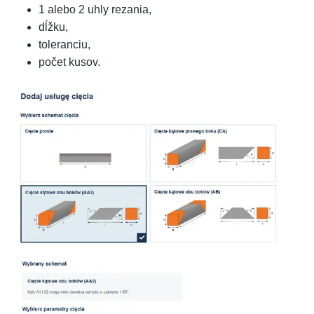
1 alebo 2 uhly rezania,
dĺžku,
toleranciu,
počet kusov.