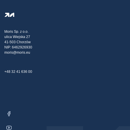
Stránka POMOCI
Zásady ochrany osobných údajov
Steel Wholesale
Doprava
Daňová stratégia
Blog
Sťažnosti
Moris Sp. z o.o.
ulica Wiejska 27
Kontakt
41-503 Chorzów
NIP: 6462926930
moris@moris.eu
+48 32 41 636 00