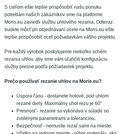
S cieľom ešte lepšie prispôsobiť našu ponuku
potrebám našich zákazníkov sme na platforme
Moris.eu zaviedli službu uhlového rezania. Odteraz
budete môcť pri objednávaní ocele na Moris.eu ešte
lepšie prispôsobiť oceľ požiadavkám vášho projektu.
Pre každý výrobok poskytujeme niekoľko schém
rezania uhlov, aby sme vám uľahčili konfiguráciu
služby presne podľa požiadaviek projektu.
Prečo používať rezanie uhlov na Moris.eu?
Úspora času - dostanete hotové, pod uhlom
rezané diely. Maximálny uhol rezu je 60°
Presnosť - rezanie sa vykonáva v súlade so
zvolenými parametrami a toleranciou.
Bezpečnosť - nemusíte rezať sami na mieste.
Všetko na jednom mieste - výber materiálu, ako