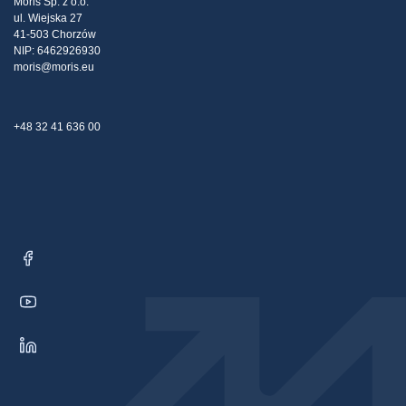
Moris Sp. z o.o.
ul. Wiejska 27
Kontakt
41-503 Chorzów
NIP: 6462926930
moris@moris.eu
+48 32 41 636 00