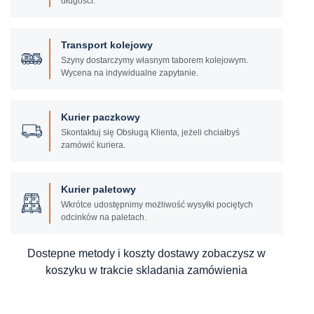
długości.
Transport kolejowy
Szyny dostarczymy własnym taborem kolejowym.
Wycena na indywidualne zapytanie.
Kurier paczkowy
Skontaktuj się Obsługą Klienta, jeżeli chciałbyś
zamówić kuriera.
Kurier paletowy
Wkrótce udostępnimy możliwość wysyłki pociętych
odcinków na paletach.
Dostepne metody i koszty dostawy zobaczysz w
koszyku w trakcie skladania zamówienia