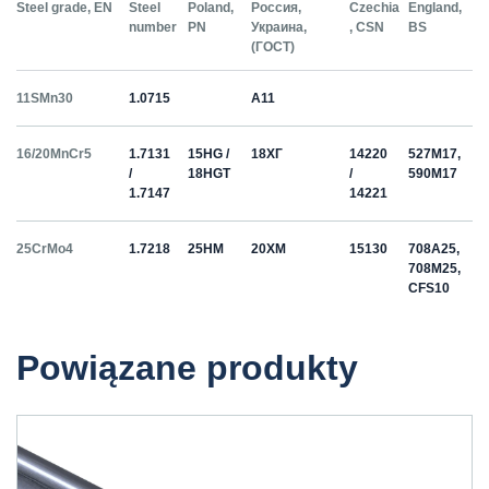
Steel grade, EN
Steel
Poland,
Россия,
Czechia
England,
G
number
PN
Украина,
, CSN
BS
, 
(ГОСТ)
W
11SMn30
1.0715
А11
9
16/20MnCr5
1.7131
15HG /
18ХГ
14220
527M17,
/
18HGT
/
590M17
1.7147
14221
25CrMo4
1.7218
25HM
20ХМ
15130
708A25,
708M25,
CFS10
34CrNiMo6+QT
1.6582
34HNM
36Х2Н2МФА
16342,
817M40
Powiązane produkty
16343,
16444
41Cr4
1.7035
40H
40Х
530M40