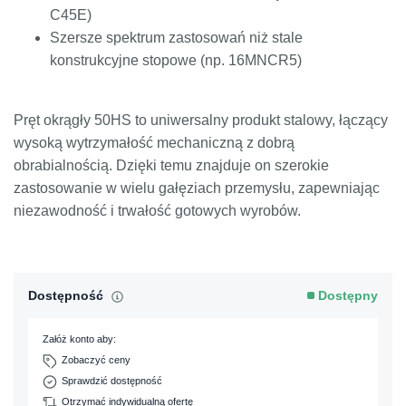
4360-
C45E)
55E,
Szersze spektrum zastosowań niż stale
Fe590-
2FN
konstrukcyjne stopowe (np. 16MNCR5)
S235JR
1.0038
ST3S
Ст2пс,
10000
40A,
R
Pręt okrągły 50HS to uniwersalny produkt stalowy, łączący
Ст2сп
40B
2
2
wysoką wytrzymałość mechaniczną z dobrą
obrabialnością. Dzięki temu znajduje on szerokie
S275JR
1.0044
St4V
Ст4пс,
11425
161-
R
zastosowanie w wielu gałęziach przemysłu, zapewniając
Ст4сп
430,
2
niezawodność i trwałość gotowych wyrobów.
43A,
2
43B
S355J2
1.0577
st52-3
17ГС, 17Г1С
11531
224-460
A
S
Dostępność
Dostępny
S355J2+N
1.0577
st52-3
17ГС, 17Г1С
11531
224-460
A
Załóż konto aby:
S
Zobaczyć ceny
Sprawdzić dostępność
ST5
1.0050
С285,
11500
4360-
S
Otrzymać indywidualną ofertę