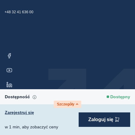
+48 32 41 636 00
Dostępność
Dostępny
Szczegóły
Zarejestruj się
Zaloguj się
Copyright © 2026 Moris Sp. z o.o. Wszelkie prawa
w 1 min, aby zobaczyć ceny
Preferencje zgód
zastrzeżone.