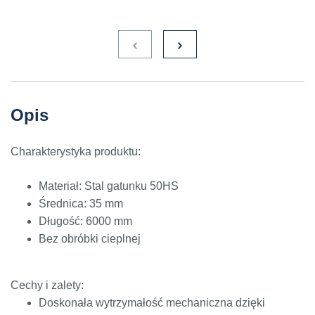
CS17
C35
1.0501
35
12040
070M36,
40HS
C35E
1.1181
35
12040
080M36,
C
CFS6
Opis
C45
1.0503
45
12050
070M46,
Charakterystyka produktu:
50HS
Materiał: Stal gatunku 50HS
C45+N
1.0503
45
12050
070M46,
50HS
Średnica: 35 mm
Długość: 6000 mm
C45E
1.1191
45
080M46,
Bez obróbki cieplnej
CFS8
C45E+N
1.1191
45
080M46,
Cechy i zalety:
CFS8
Doskonała wytrzymałość mechaniczna dzięki