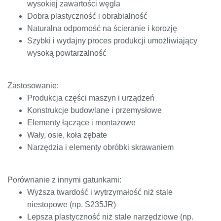
wysokiej zawartości węgla
C45R
1.1201
45
080M46,
C
Dobra plastyczność i obrabialność
CFS8
Naturalna odporność na ścieranie i korozję
Szybki i wydajny proces produkcji umożliwiający
C55E
1.1203
55
070M55
C
wysoką powtarzalność
C60
1.0601
60
070M60
Zastosowanie:
C60E
1.1221
60
070M60,
C
Produkcja części maszyn i urządzeń
CS60
Konstrukcje budowlane i przemysłowe
Elementy łączące i montażowe
C60R
1.1223
60
070M60
C
Wały, osie, koła zębate
Narzędzia i elementy obróbki skrawaniem
E295
1.0050
St5
С285,
11500
4360-
S
Ст5пс,
50B,
Ст5сп
Fe490-
Porównanie z innymi gatunkami:
2FN
Wyższa twardość i wytrzymałość niż stale
niestopowe (np. S235JR)
E335
1.0060
St6
Ст6пс,
11600
4360-
S
Lepsza plastyczność niż stale narzędziowe (np.
Ст6сп
55C,