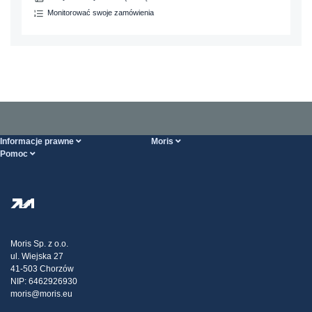
Ст5пс,
50B,
Monitorować swoje zamówienia
Ст5сп
Fe490-
2FN
ST52.3
1.0580
17ГС, 17Г1С
11531
224-460
A
S
Informacje prawne
Moris
Pomoc
Ogólne Warunki Handlowe
O nas
Strona POMOCY
Polityka Prywatności
Hurtownia stali
Transport
Strategia podatkowa
Blog
Reklamacje
Moris Sp. z o.o.
ul. Wiejska 27
Kontakt
41-503 Chorzów
NIP: 6462926930
moris@moris.eu