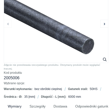
Zdjęcie nie przedstawia rzeczywistego produktu. Otrzymany produkt może wyglądać
inaczej.
Kod produktu
2005006
Wybrane opcje:
Warunki wykonania:
bez obróbki cieplnej
Gatunek stali:
50HS
Średnica - Ø:
35
[mm]
Długość - L [mm]:
6000 mm
Wymiary
Szczegóły
Dostawa
Odpowiedniki gatunków 