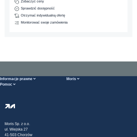
Zobaczyć ceny
Sprawdzić dostępność
Otrzymać indywidualną ofertę
Monitorować swoje zamówienia
Informacje prawne
Moris
Pomoc
Ogólne Warunki Handlowe
O nas
Strona POMOCY
Polityka Prywatności
Hurtownia stali
Transport
Strategia podatkowa
Blog
Reklamacje
Moris Sp. z o.o.
ul. Wiejska 27
Kontakt
41-503 Chorzów