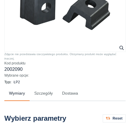
Zdjęcie nie przedstawia rzeczywistego produktu. Otrzymany produkt może wyglądać
inaczej.
Kod produktu
2002090
Wybrane opcje:
Typ:
ŁP2
Wymiary
Szczegóły
Dostawa
Wybierz parametry
Reset