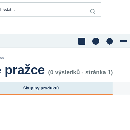
žce
 pražce
(0 výsledků - stránka 1)
Skupiny produktů