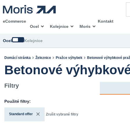
eCommerce
Kontakt
Ocel
Kolejnice
Moris
Změnit
Ocel
Kolejnice
Domácí stránka
Železnice
Pražce výhybek
Betonové výhybkové pra
Betonové výhybkové
Filtry
Použité filtry:
Standard offer
Zrušit vybrané filtry