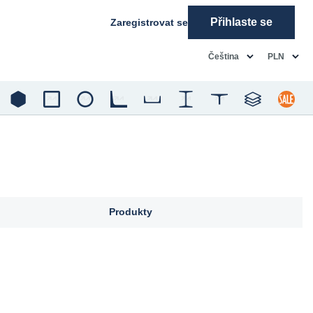
Přihlaste se
Zaregistrovat se
common.language
common.c
Čeština
PLN
Produkty