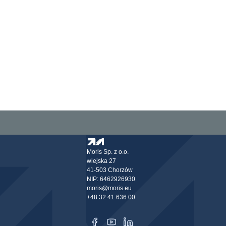
Moris Sp. z o.o.
wiejska 27
41-503 Chorzów
NIP: 6462926930
moris@moris.eu
+48 32 41 636 00