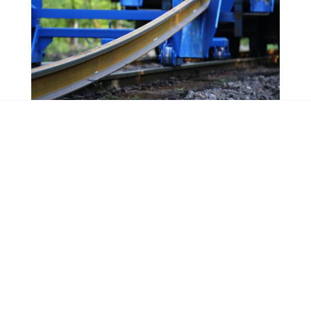
Vykládka
Pomocí specializovaného vykládacího vozu.
NÁKLADY NA
DORUČENÍ
Náklady na doručení se vypočítávají
individuálně pro každou objednávku a
závisí na hmotnosti, velikosti a vzdálenosti.