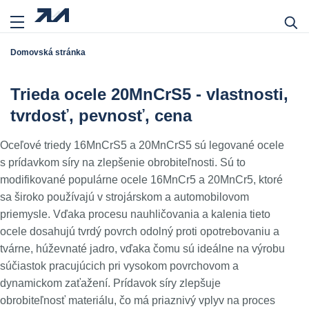
Domovská stránka
Trieda ocele 20MnCrS5 - vlastnosti,
tvrdosť, pevnosť, cena
Oceľové triedy 16MnCrS5 a 20MnCrS5 sú legované ocele
s prídavkom síry na zlepšenie obrobiteľnosti. Sú to
modifikované populárne ocele 16MnCr5 a 20MnCr5, ktoré
sa široko používajú v strojárskom a automobilovom
priemysle. Vďaka procesu nauhličovania a kalenia tieto
ocele dosahujú tvrdý povrch odolný proti opotrebovaniu a
tvárne, húževnaté jadro, vďaka čomu sú ideálne na výrobu
súčiastok pracujúcich pri vysokom povrchovom a
dynamickom zaťažení. Prídavok síry zlepšuje
obrobiteľnosť materiálu, čo má priaznivý vplyv na proces