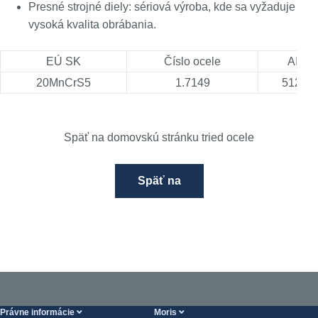
Presné strojné diely: sériová výroba, kde sa vyžaduje
vysoká kvalita obrábania.
EÚ SK
Číslo ocele
AISI
20MnCrS5
1.7149
5120S
Späť na domovskú stránku tried ocele
Späť na
Právne informácie
Moris