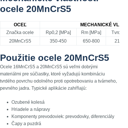
ocele 20MnCrS5
OCEĽ
MECHANICKÉ VLAST
Značka ocele
Rp0,2 [MPa]
Rm [MPa]
Tvrdosť
20MnCrS5
350-450
650-800
217-2
Použitie ocele 20MnCrS5
Ocele 16MnCrS5 a 20MnCrS5 sú veľmi dobrými
materiálmi pre súčiastky, ktoré vyžadujú kombináciu
tvrdého povrchu odolného proti opotrebovaniu a tvárneho,
pevného jadra. Typické aplikácie zahŕňajú:
Ozubené kolesá
Hriadele a nápravy
Komponenty prevodoviek: prevodovky, diferenciály
Čapy a puzdrá