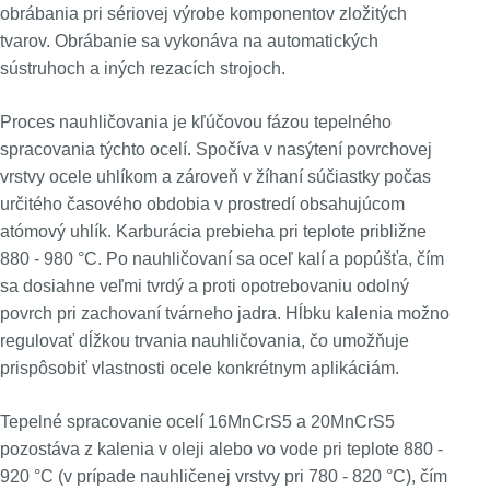
obrábania pri sériovej výrobe komponentov zložitých
tvarov. Obrábanie sa vykonáva na automatických
sústruhoch a iných rezacích strojoch.
Proces nauhličovania je kľúčovou fázou tepelného
spracovania týchto ocelí. Spočíva v nasýtení povrchovej
vrstvy ocele uhlíkom a zároveň v žíhaní súčiastky počas
určitého časového obdobia v prostredí obsahujúcom
atómový uhlík. Karburácia prebieha pri teplote približne
880 - 980 °C. Po nauhličovaní sa oceľ kalí a popúšťa, čím
sa dosiahne veľmi tvrdý a proti opotrebovaniu odolný
povrch pri zachovaní tvárneho jadra. Hĺbku kalenia možno
regulovať dĺžkou trvania nauhličovania, čo umožňuje
prispôsobiť vlastnosti ocele konkrétnym aplikáciám.
Tepelné spracovanie ocelí 16MnCrS5 a 20MnCrS5
pozostáva z kalenia v oleji alebo vo vode pri teplote 880 -
920 °C (v prípade nauhličenej vrstvy pri 780 - 820 °C), čím