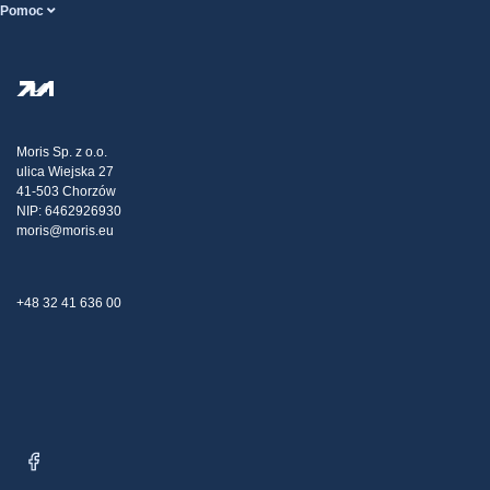
Pomoc
Podmienky Vykonania služieb
O nás
Stránka POMOCI
Zásady ochrany osobných údajov
Steel Wholesale
Doprava
Daňová stratégia
Blog
Sťažnosti
Moris Sp. z o.o.
ulica Wiejska 27
Kontakt
41-503 Chorzów
NIP: 6462926930
moris@moris.eu
+48 32 41 636 00