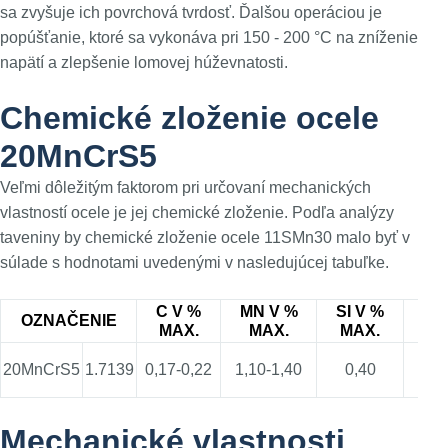
sa zvyšuje ich povrchová tvrdosť. Ďalšou operáciou je
popúšťanie, ktoré sa vykonáva pri 150 - 200 °C na zníženie
napätí a zlepšenie lomovej húževnatosti.
Chemické zloženie ocele
20MnCrS5
Veľmi dôležitým faktorom pri určovaní mechanických
vlastností ocele je jej chemické zloženie. Podľa analýzy
taveniny by chemické zloženie ocele 11SMn30 malo byť v
súlade s hodnotami uvedenými v nasledujúcej tabuľke.
C V %
MN V %
SI V %
CR
OZNAČENIE
MAX.
MAX.
MAX.
M
20MnCrS5
1.7139
0,17-0,22
1,10-1,40
0,40
1,00
Mechanické vlastnosti