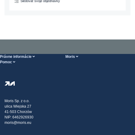
Sledovať svoje objednávky
Právne informácie
Moris
Pomoc
Podmienky Vykonania služieb
O nás
Stránka POMOCI
Zásady ochrany osobných údajov
Steel Wholesale
Doprava
Daňová stratégia
Blog
Sťažnosti
Moris Sp. z o.o.
ulica Wiejska 27
Kontakt
41-503 Chorzów
NIP: 6462926930
moris@moris.eu