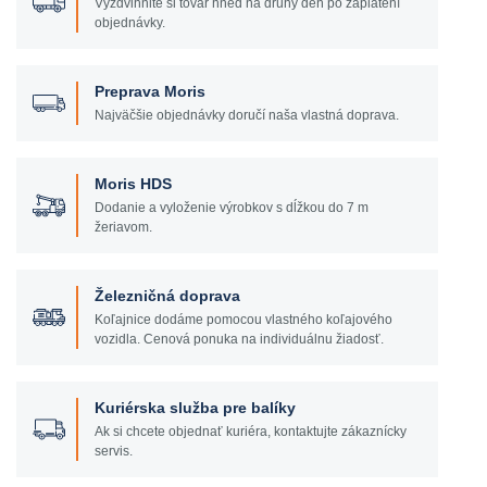
Vyzdvihnite si tovar hneď na druhý deň po zaplatení
objednávky.
Preprava Moris
Najväčšie objednávky doručí naša vlastná doprava.
Moris HDS
Dodanie a vyloženie výrobkov s dĺžkou do 7 m
žeriavom.
Železničná doprava
Koľajnice dodáme pomocou vlastného koľajového
vozidla. Cenová ponuka na individuálnu žiadosť.
Kuriérska služba pre balíky
Ak si chcete objednať kuriéra, kontaktujte zákaznícky
servis.