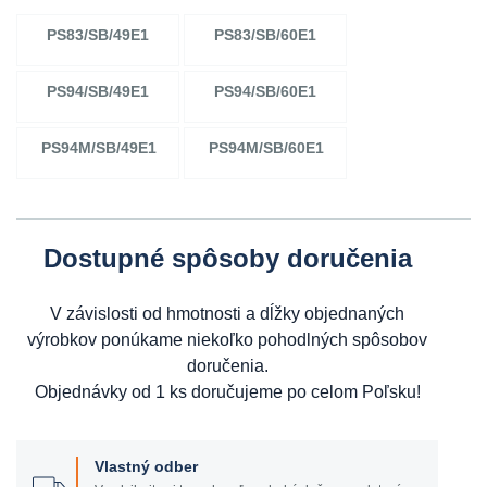
PS83/SB/49E1
PS83/SB/60E1
PS94/SB/49E1
PS94/SB/60E1
PS94M/SB/49E1
PS94M/SB/60E1
Dostupné spôsoby doručenia
V závislosti od hmotnosti a dĺžky objednaných
výrobkov ponúkame niekoľko pohodlných spôsobov
doručenia.
Objednávky od 1 ks doručujeme po celom Poľsku!
Vlastný odber