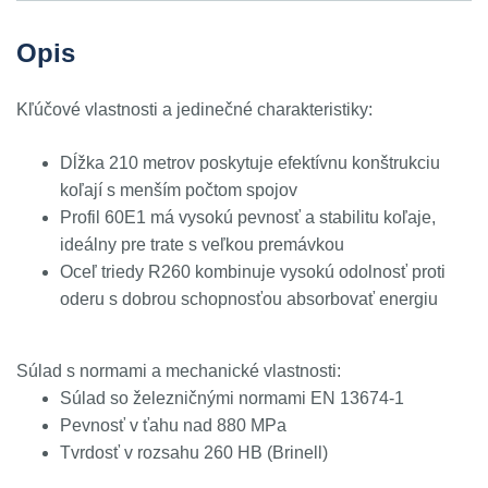
Opis
Kľúčové vlastnosti a jedinečné charakteristiky:
Dĺžka 210 metrov poskytuje efektívnu konštrukciu
koľají s menším počtom spojov
Profil 60E1 má vysokú pevnosť a stabilitu koľaje,
ideálny pre trate s veľkou premávkou
Oceľ triedy R260 kombinuje vysokú odolnosť proti
oderu s dobrou schopnosťou absorbovať energiu
Súlad s normami a mechanické vlastnosti:
Súlad so železničnými normami EN 13674-1
Pevnosť v ťahu nad 880 MPa
Tvrdosť v rozsahu 260 HB (Brinell)