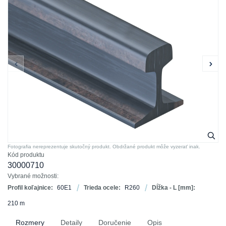
Fotografia nereprezentuje skutočný produkt. Obdržané produkt môže vyzerať inak.
Kód produktu
30000710
Vybrané možnosti:
Profil koľajnice:
60E1
Trieda ocele:
R260
Dĺžka - L [mm]:
210 m
Rozmery
Detaily
Doručenie
Opis