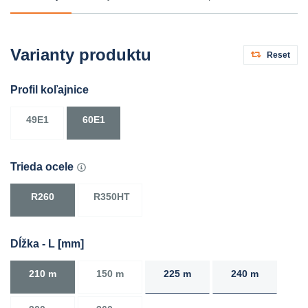
Varianty produktu
Reset
Profil koľajnice
49E1
60E1
Trieda ocele
R260
R350HT
Dĺžka - L [mm]
210 m
150 m
225 m
240 m