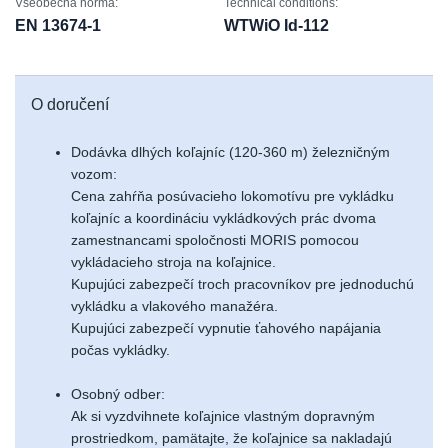
Všeobecná norma:
Technical conditions:
EN 13674-1
WTWiO Id-112
O doručení
Dodávka dlhých koľajníc (120-360 m) železničným
vozom:
Cena zahŕňa posúvacieho lokomotívu pre vykládku
koľajníc a koordináciu vykládkových prác dvoma
zamestnancami spoločnosti MORIS pomocou
vykládacieho stroja na koľajnice.
Kupujúci zabezpečí troch pracovníkov pre jednoduchú
vykládku a vlakového manažéra.
Kupujúci zabezpečí vypnutie ťahového napájania
počas vykládky.
Osobný odber:
Ak si vyzdvihnete koľajnice vlastným dopravným
prostriedkom, pamätajte, že koľajnice sa nakladajú