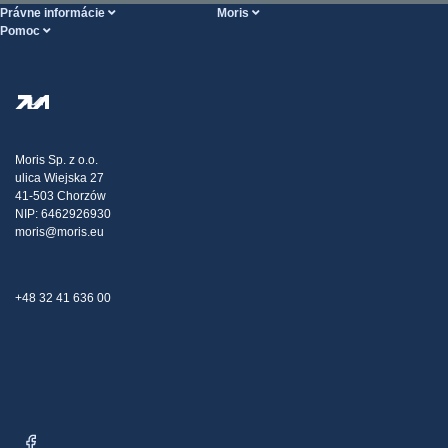
Právne informácie
Moris
Pomoc
Podmienky Vykonania služieb
O nás
Stránka POMOCI
Zásady ochrany osobných údajov
Steel Wholesale
Doprava
Daňová stratégia
Blog
Sťažnosti
Moris Sp. z o.o.
ulica Wiejska 27
Kontakt
41-503 Chorzów
NIP: 6462926930
moris@moris.eu
+48 32 41 636 00