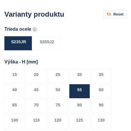
Varianty produktu
Reset
Trieda ocele
S235JR
S355J2
Výška - H
[mm]
15
20
25
30
35
40
45
50
55
60
65
70
75
80
90
100
110
120
125
130