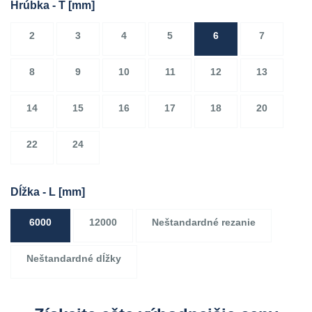
Hrúbka - T
[mm]
2
3
4
5
6
7
8
9
10
11
12
13
14
15
16
17
18
20
22
24
Dĺžka - L
[mm]
6000
12000
Neštandardné rezanie
Neštandardné dĺžky