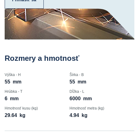
Rozmery a hmotnosť
Výška - H
Šírka - B
55
mm
55
mm
Hrúbka - T
Dĺžka - L
6
mm
6000
mm
Hmotnosť kusu (kg)
Hmotnosť metra (kg)
29.64
kg
4.94
kg