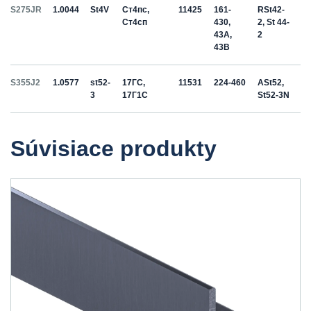
S275JR
1.0044
St4V
Ст4пс,
11425
161-
RSt42-
Ст4сп
430,
2, St 44-
43A,
2
43B
S355J2
1.0577
st52-
17ГС,
11531
224-460
ASt52,
3
17Г1С
St52-3N
Súvisiace produkty