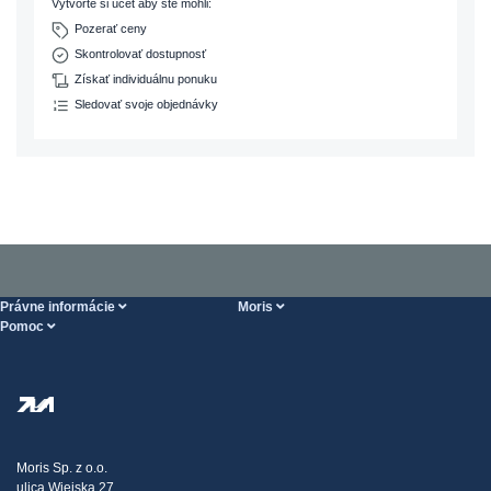
Vytvorte si účet aby ste mohli:
Pozerať ceny
Skontrolovať dostupnosť
Získať individuálnu ponuku
Sledovať svoje objednávky
Právne informácie
Moris
Pomoc
Podmienky Vykonania služieb
O nás
Stránka POMOCI
Zásady ochrany osobných údajov
Steel Wholesale
Doprava
Daňová stratégia
Blog
Sťažnosti
Moris Sp. z o.o.
ulica Wiejska 27