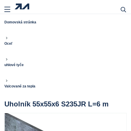
Domovská stránka
Oceľ
uhlové tyče
Valcované za tepla
Uholník 55x55x6 S235JR L=6 m