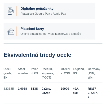
Digitálne peňaženky
Platba cez Google Pay a Apple Pay
Platobné karty
Online platba kartou: Visa, MasterCard a ďalšie
Ekvivalentná triedy ocele
Steel
Steel
Polan
Россия,
Czechi
England,
Germany
grade,
number
d, PN
Украина,
a, CSN
BS
, DIN,
EN
(ГОСТ)
WNr
S235JR
1.0038
ST3S
Ст2пс,
10000
40A,
RSt37-
Ст2сп
40B
2, St37-
2