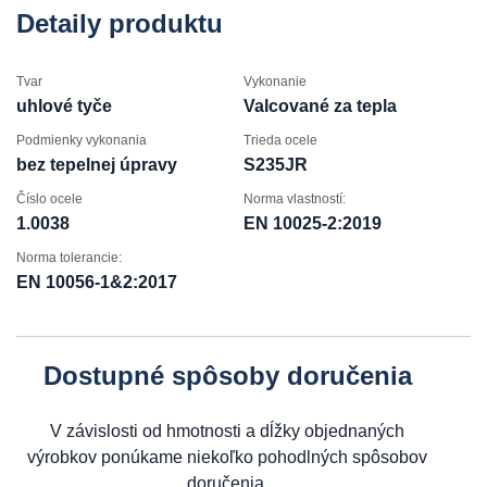
Detaily produktu
Tvar
Vykonanie
uhlové tyče
Valcované za tepla
Podmienky vykonania
Trieda ocele
bez tepelnej úpravy
S235JR
Číslo ocele
Norma vlastností:
1.0038
EN 10025-2:2019
Norma tolerancie:
EN 10056-1&2:2017
Dostupné spôsoby doručenia
V závislosti od hmotnosti a dĺžky objednaných
výrobkov ponúkame niekoľko pohodlných spôsobov
doručenia.