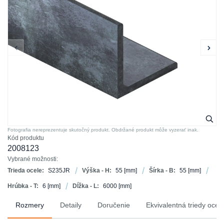
Fotografia nereprezentuje skutočný produkt. Obdržané produkt môže vyzerať inak.
Kód produktu
2008123
Vybrané možnosti:
Trieda ocele:
S235JR
Výška - H:
55
[mm]
Šírka - B:
55
[mm]
Hrúbka - T:
6
[mm]
Dĺžka - L:
6000
[mm]
Rozmery
Detaily
Doručenie
Ekvivalentná triedy ocel