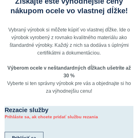
Získajte ešte výhodnejšie ceny
nákupom ocele vo vlastnej dĺžke!
Vybraný výrobok si môžete kúpiť vo vlastnej dĺžke. Ide o
výrobok vyrobený z rovnako kvalitného materiálu ako
štandardné výrobky. Každý z nich sa dodáva s úplnými
certifikátmi a dokumentáciou.
Výberom ocele v neštandardných dĺžkach ušetríte až
30 %
Vyberte si ten správny výrobok pre vás a objednajte si ho
za výhodnejšiu cenu!
Rezacie služby
Prihláste sa, ak chcete pridať službu rezania
Prihlásiť sa