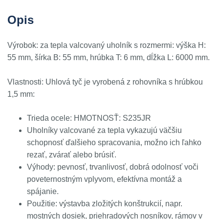
Opis
Výrobok: za tepla valcovaný uholník s rozmermi: výška H:
55 mm, šírka B: 55 mm, hrúbka T: 6 mm, dĺžka L: 6000 mm.
Vlastnosti: Uhlová tyč je vyrobená z rohovníka s hrúbkou
1,5 mm:
Trieda ocele: HMOTNOSŤ: S235JR
Uholníky valcované za tepla vykazujú väčšiu
schopnosť ďalšieho spracovania, možno ich ľahko
rezať, zvárať alebo brúsiť.
Výhody: pevnosť, trvanlivosť, dobrá odolnosť voči
poveternostným vplyvom, efektívna montáž a
spájanie.
Použitie: výstavba zložitých konštrukcií, napr.
mostných dosiek, priehradových nosníkov, rámov v