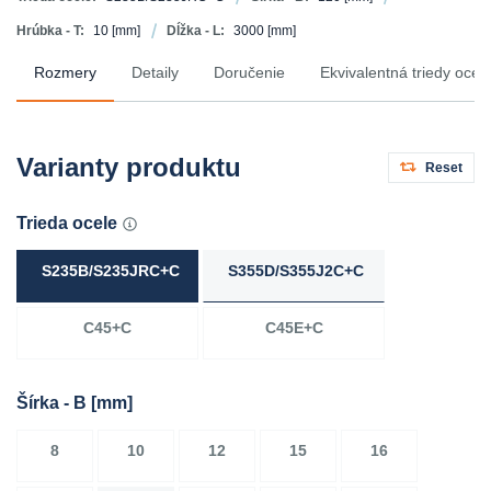
Hrúbka - T:
10
[mm]
Dĺžka - L:
3000
[mm]
Rozmery
Detaily
Doručenie
Ekvivalentná triedy ocel
Varianty produktu
Reset
Trieda ocele
S235B/S235JRC+C
S355D/S355J2C+C
C45+C
C45E+C
Šírka - B
[mm]
8
10
12
15
16