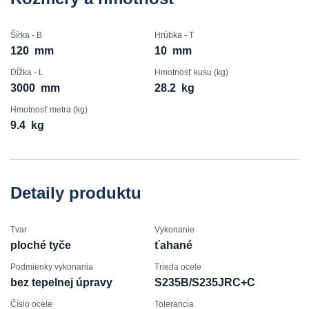
Šírka - B
Hrúbka - T
120
mm
10
mm
Dĺžka - L
Hmotnosť kusu (kg)
3000
mm
28.2
kg
Hmotnosť metra (kg)
9.4
kg
Detaily produktu
Tvar
Vykonanie
ploché tyče
ťahané
Podmienky vykonania
Trieda ocele
bez tepelnej úpravy
S235B/S235JRC+C
Číslo ocele
Tolerancia