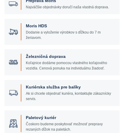
Preprava Moris
Najväčšie objednávky doručí naša vlastná doprava.
Moris HDS
Dodanie a vyloženie výrobkov s dĺžkou do 7 m
žeriavom.
Železničná doprava
Koľajnice dodáme pomocou vlastného koľajového
vozidla. Cenová ponuka na individuálnu žiadosť.
Kuriérska služba pre balíky
Ak si chcete objednať kuriéra, kontaktujte zákaznícky
servis.
Paletový kuriér
Čoskoro budeme poskytovať možnosť prepravy
rezaných dĺžok na paletách.