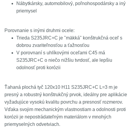
Nábytkársky, automobilový, poľnohospodársky a iný
priemysel
Porovnanie s inými druhmi ocele:
Trieda S235JRC+C je "mäkká" konštrukčná oceľ s
dobrou zvariteľnosťou a ťažnosťou
V porovnaní s uhlíkovými oceľami C45 má
S235JRC+C o niečo nižšiu tvrdosť, ale lepšiu
odolnosť proti korózii
Ťahaná plochá tyč 120x10 H11 S235JRC+C L=3 m je
presný a robustný konštrukčný prvok, ideálny pre aplikácie
vyžadujúce vysokú kvalitu povrchu a presnosť rozmerov.
Vďaka svojim mechanickým vlastnostiam a odolnosti proti
korózii je nepostrádateľným materiálom v mnohých
priemyselných odvetviach.