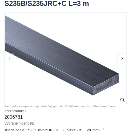
S235B/S235JRC+C L=3 m
Fotografia nereprezentuje skutočný produkt. Obdržané produkt môže vyzerať inak.
Kód produktu
2006781
Vybrané možnosti:
Trieda ocele:
S235B/S235JRC+C
Šírka - B:
120
[mm]