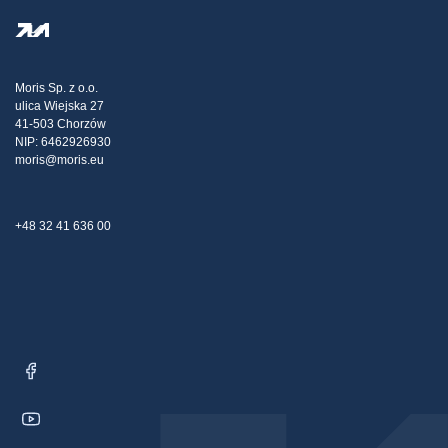
Zásady ochrany osobných údajov
Steel Wholesale
Doprava
Daňová stratégia
Blog
Sťažnosti
Moris Sp. z o.o.
ulica Wiejska 27
Kontakt
41-503 Chorzów
NIP: 6462926930
moris@moris.eu
+48 32 41 636 00