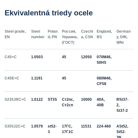
Ekvivalentná triedy ocele
Steel grade,
Steel
Polan
Россия,
Czechi
England,
German
EN
number
d, PN
Украина,
a, CSN
BS
y, DIN,
(ГОСТ)
WNr
C45+C
1.0503
45
12050
070M46,
50HS
C45E+C
1.1191
45
080M46,
CFS8
S235JRC+C
1.0122
ST3S
Ст2пс,
10000
40A,
RSt37-
Ст2сп
40B
2,
St37-2
S355J2C+C
1.0579
st52-
17ГС,
11531
224-460
ASt52,
3
17Г1С
St52-
3N