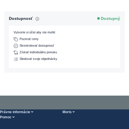
Dostupnosť
Dostupný
Vytvorte si účet aby ste mohli:
Pozerať ceny
Skontrolovať dostupnosť
Získať individuálnu ponuku
Sledovať svoje objednávky
Právne informácie
Moris
Pomoc
Podmienky Vykonania služieb
O nás
Stránka POMOCI