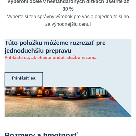
Výberom ocele v neštandardných dĺžkach ušetríte až
30 %
Vyberte si ten správny výrobok pre vás a objednajte si ho
za výhodnejšiu cenu!
Túto položku môžeme rozrezať pre
jednoduchšiu prepravu
Prihláste sa, ak chcete pridať službu rezania
Prihlásiť sa
Rozmery a hmotnosť