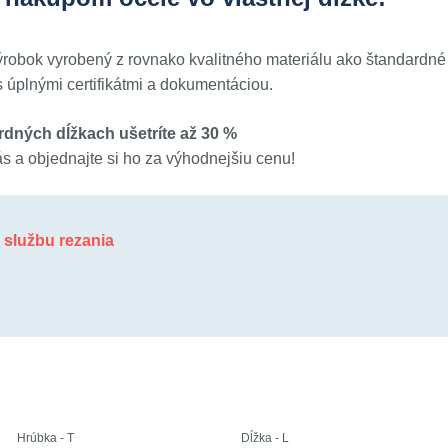
výrobok vyrobený z rovnako kvalitného materiálu ako štandardné
 úplnými certifikátmi a dokumentáciou.
dných dĺžkach ušetríte až 30 %
ás a objednajte si ho za výhodnejšiu cenu!
ť službu rezania
Hrúbka - T
Dĺžka - L