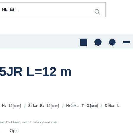
35JR L=12 m
- H:
15
[mm]
Šírka - B:
15
[mm]
Hrúbka - T:
3
[mm]
Dĺžka - L:
dukt. Obdržané produkt môže vyzerať inak.
e
Opis