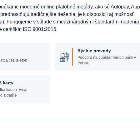
Ponúkame moderné online platobné metódy, ako sú Autopay, App
prednostňujú tradičnejšie riešenia, je k dispozícii aj možnosť
ma). Fungujeme v súlade s medzinárodnými štandardmi riadenia
e certifikát ISO 9001:2015.
Rýchle prevody
Podpora najpopulárnejších bánk v
atba cez telefón
Poľsku
é karty
tba kartou: Visa,
d a ďalšie