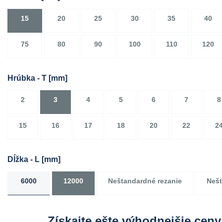
15
20
25
30
35
40
75
80
90
100
110
120
Hrúbka - T
[mm]
2
3
4
5
6
7
8
15
16
17
18
20
22
2
Dĺžka - L
[mm]
6000
12000
Neštandardné rezanie
Nešt
Získajte ešte výhodnejšie ceny