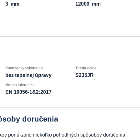
3
mm
12000
mm
Podmienky vykonania
Trieda ocele
bez tepelnej úpravy
S235JR
Norma tolerancie:
EN 10056-1&2:2017
ôsoby doručenia
obkov ponúkame niekoľko pohodlných spôsobov doručenia.