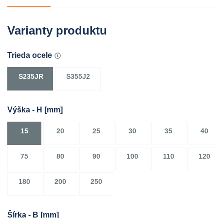
Varianty produktu
Trieda ocele
S235JR
S355J2
Výška - H
[mm]
15
20
25
30
35
40
75
80
90
100
110
120
180
200
250
Šírka - B
[mm]