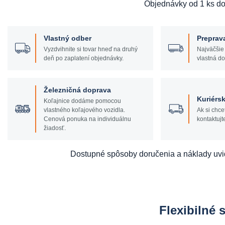
Objednávky od 1 ks d
Vlastný odber
Preprav
Vyzdvihnite si tovar hneď na druhý
Najväčšie
deň po zaplatení objednávky.
vlastná do
Železničná doprava
Kuriérsk
Koľajnice dodáme pomocou
vlastného koľajového vozidla.
Ak si chce
Cenová ponuka na individuálnu
kontaktujt
žiadosť.
Dostupné spôsoby doručenia a náklady uvi
Flexibilné 