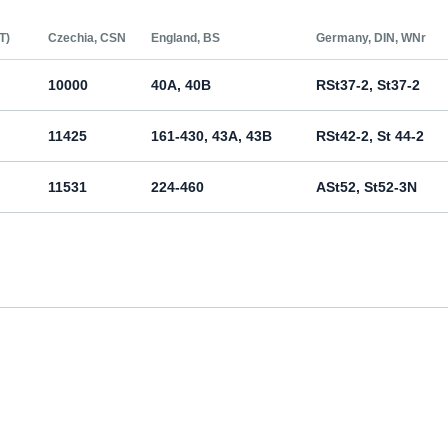
Т)
Czechia, CSN
England, BS
Germany, DIN, WNr
10000
40A, 40B
RSt37-2, St37-2
11425
161-430, 43A, 43B
RSt42-2, St 44-2
11531
224-460
ASt52, St52-3N