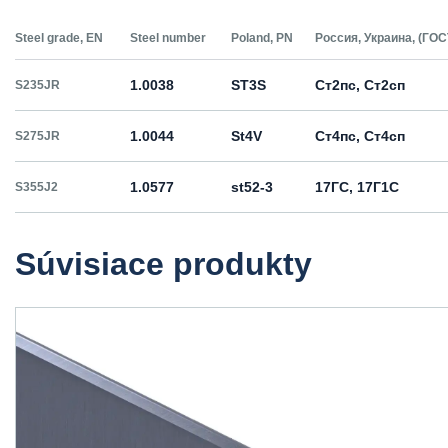
Steel grade, EN
Steel number
Poland, PN
Россия, Украина, (ГОС
1.0038
ST3S
Ст2пс, Ст2сп
S235JR
1.0044
St4V
Ст4пс, Ст4сп
S275JR
1.0577
st52-3
17ГС, 17Г1С
S355J2
Súvisiace produkty