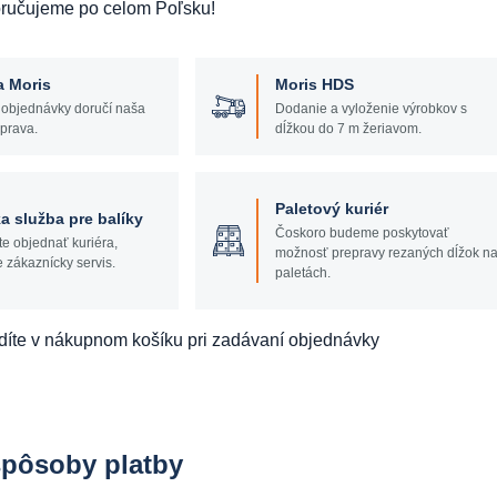
oručujeme po celom Poľsku!
a Moris
Moris HDS
 objednávky doručí naša
Dodanie a vyloženie výrobkov s
prava.
dĺžkou do 7 m žeriavom.
Paletový kuriér
a služba pre balíky
Čoskoro budeme poskytovať
te objednať kuriéra,
možnosť prepravy rezaných dĺžok n
e zákaznícky servis.
paletách.
díte v nákupnom košíku pri zadávaní objednávky
spôsoby platby