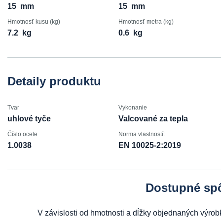
15
mm
15
mm
Hmotnosť kusu (kg)
Hmotnosť metra (kg)
7.2
kg
0.6
kg
Detaily produktu
Tvar
Vykonanie
uhlové tyče
Valcované za tepla
Číslo ocele
Norma vlastností:
1.0038
EN 10025-2:2019
Dostupné sp
V závislosti od hmotnosti a dĺžky objednaných výr