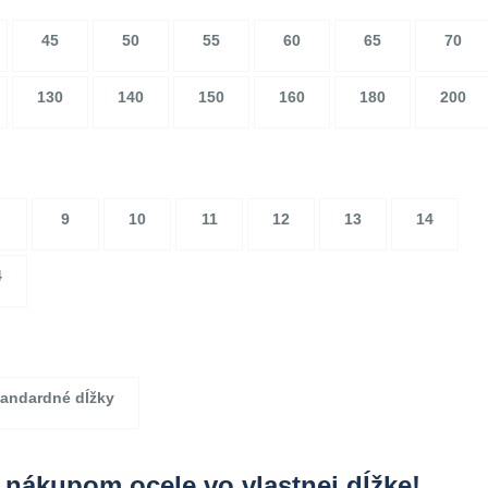
45
50
55
60
65
70
130
140
150
160
180
200
9
10
11
12
13
14
4
andardné dĺžky
 nákupom ocele vo vlastnej dĺžke!