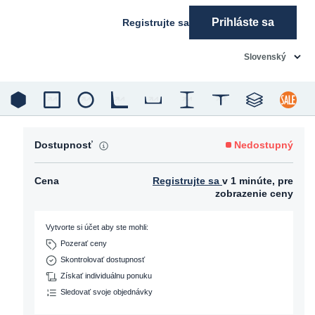
Prihláste sa
Registrujte sa
common.langu
Slovenský
Dostupnosť
Nedostupný
Cena
Registrujte sa
v 1 minúte, pre
zobrazenie ceny
Vytvorte si účet aby ste mohli:
Pozerať ceny
Skontrolovať dostupnosť
Získať individuálnu ponuku
Sledovať svoje objednávky