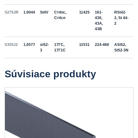
S275JR
1.0044
St4V
Ст4пс,
11425
161-
RSt42-
Ст4сп
430,
2, St 44-
43A,
2
43B
S355J2
1.0577
st52-
17ГС,
11531
224-460
ASt52,
3
17Г1С
St52-3N
Súvisiace produkty