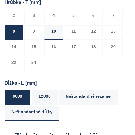
Hrúbka - T
[mm]
2
3
4
5
6
7
8
9
10
11
12
13
14
15
16
17
18
20
22
24
Dĺžka - L
[mm]
6000
12000
Neštandardné rezanie
Neštandardné dĺžky