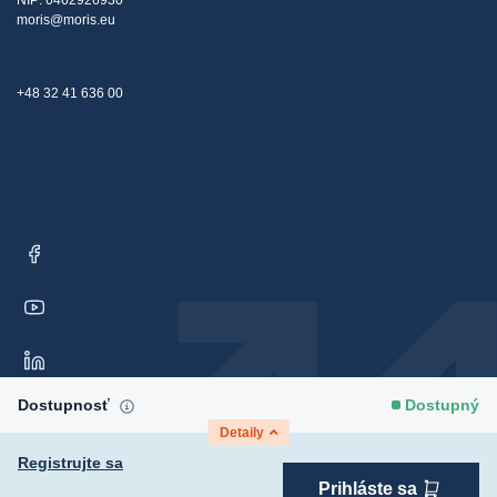
NIP: 6462926930
moris@moris.eu
+48 32 41 636 00
Dostupnosť
Dostupný
Detaily
Registrujte sa
Prihláste sa