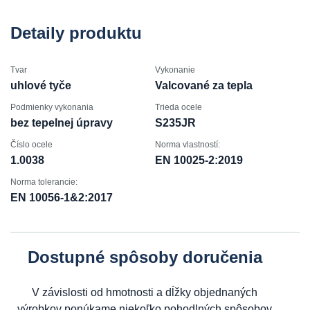
Detaily produktu
Tvar
Vykonanie
uhlové tyče
Valcované za tepla
Podmienky vykonania
Trieda ocele
bez tepelnej úpravy
S235JR
Číslo ocele
Norma vlastností:
1.0038
EN 10025-2:2019
Norma tolerancie:
EN 10056-1&2:2017
Dostupné spôsoby doručenia
V závislosti od hmotnosti a dĺžky objednaných
výrobkov ponúkame niekoľko pohodlných spôsobov