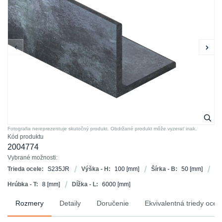
Fotografia nereprezentuje skutočný produkt. Obdržané produkt môže vyzerať inak.
Kód produktu
2004774
Vybrané možnosti:
Trieda ocele:
S235JR
Výška - H:
100
[mm]
Šírka - B:
50
[mm]
Hrúbka - T:
8
[mm]
Dĺžka - L:
6000
[mm]
Rozmery
Detaily
Doručenie
Ekvivalentná triedy ocel