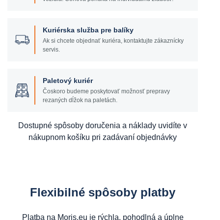
Kuriérska služba pre balíky
Ak si chcete objednať kuriéra, kontaktujte zákaznícky
servis.
Paletový kuriér
Čoskoro budeme poskytovať možnosť prepravy
rezaných dĺžok na paletách.
Dostupné spôsoby doručenia a náklady uvidíte v
nákupnom košíku pri zadávaní objednávky
Flexibilné spôsoby platby
Platba na Moris.eu je rýchla, pohodlná a úplne