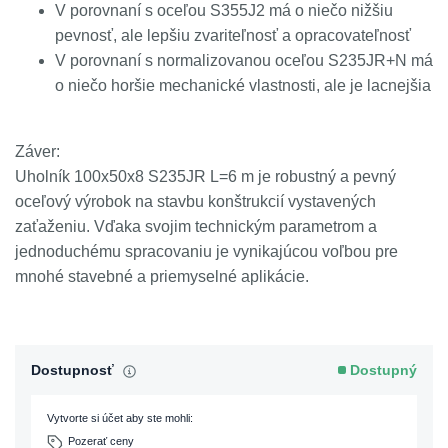
V porovnaní s oceľou S355J2 má o niečo nižšiu
pevnosť, ale lepšiu zvariteľnosť a opracovateľnosť
V porovnaní s normalizovanou oceľou S235JR+N má
o niečo horšie mechanické vlastnosti, ale je lacnejšia
Záver:
Uholník 100x50x8 S235JR L=6 m je robustný a pevný
oceľový výrobok na stavbu konštrukcií vystavených
zaťaženiu. Vďaka svojim technickým parametrom a
jednoduchému spracovaniu je vynikajúcou voľbou pre
mnohé stavebné a priemyselné aplikácie.
Dostupnosť
Dostupný
Vytvorte si účet aby ste mohli:
Pozerať ceny