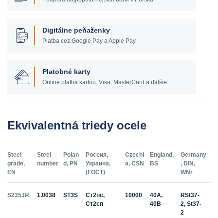
Digitálne peňaženky
Platba cez Google Pay a Apple Pay
Platobné karty
Online platba kartou: Visa, MasterCard a ďalšie
Ekvivalentná triedy ocele
Steel
Steel
Polan
Россия,
Czechi
England,
Germany
grade,
number
d, PN
Украина,
a, CSN
BS
, DIN,
EN
(ГОСТ)
WNr
S235JR
1.0038
ST3S
Ст2пс,
10000
40A,
RSt37-
Ст2сп
40B
2, St37-
2