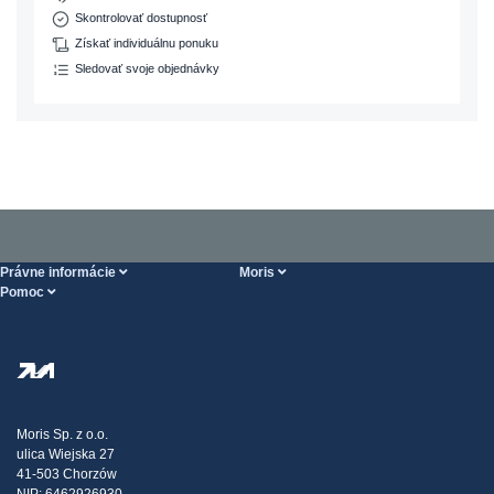
Skontrolovať dostupnosť
Získať individuálnu ponuku
Sledovať svoje objednávky
Právne informácie
Moris
Pomoc
Podmienky Vykonania služieb
O nás
Stránka POMOCI
Zásady ochrany osobných údajov
Steel Wholesale
Doprava
Daňová stratégia
Blog
Sťažnosti
Moris Sp. z o.o.
ulica Wiejska 27
Kontakt
41-503 Chorzów