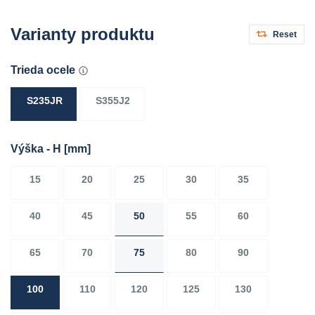
Varianty produktu
Reset
Trieda ocele
S235JR
S355J2
Výška - H
[mm]
15
20
25
30
35
40
45
50
55
60
65
70
75
80
90
100
110
120
125
130