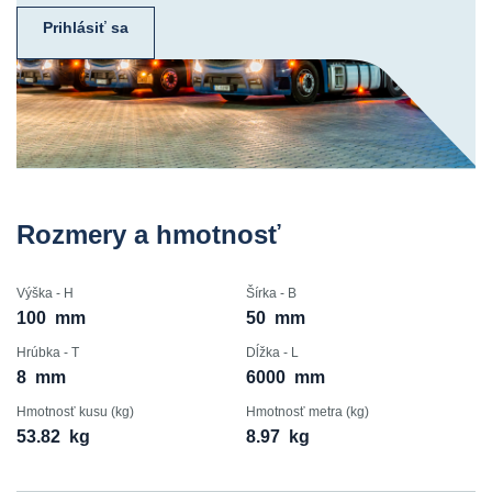
Prihlásiť sa
Rozmery a hmotnosť
Výška - H
Šírka - B
100
mm
50
mm
Hrúbka - T
Dĺžka - L
8
mm
6000
mm
Hmotnosť kusu (kg)
Hmotnosť metra (kg)
53.82
kg
8.97
kg