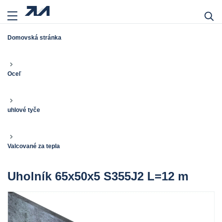
Domovská stránka
Oceľ
uhlové tyče
Valcované za tepla
Uholník 65x50x5 S355J2 L=12 m