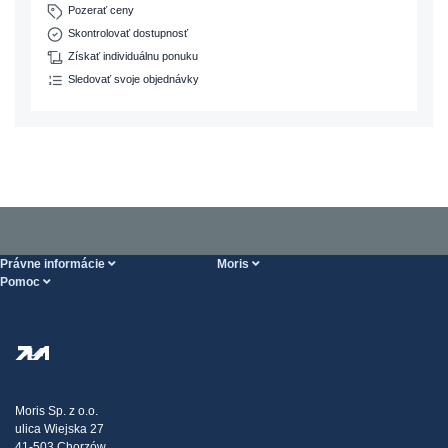
Pozerať ceny
Skontrolovať dostupnosť
Získať individuálnu ponuku
Sledovať svoje objednávky
Právne informácie
Moris
Pomoc
Podmienky Vykonania služieb
O nás
Stránka POMOCI
Zásady ochrany osobných údajov
Steel Wholesale
Doprava
Daňová stratégia
Blog
Sťažnosti
Moris Sp. z o.o.
ulica Wiejska 27
Kontakt
41-503 Chorzów