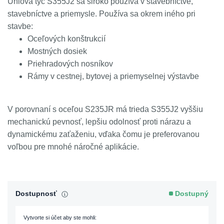
Uhlová tyč S355J2 sa široko používa v stavebníctve,
stavebníctve a priemysle. Používa sa okrem iného pri
stavbe:
Oceľových konštrukcií
Mostných dosiek
Priehradových nosníkov
Rámy v cestnej, bytovej a priemyselnej výstavbe
V porovnaní s oceľou S235JR má trieda S355J2 vyššiu
mechanickú pevnosť, lepšiu odolnosť proti nárazu a
dynamickému zaťaženiu, vďaka čomu je preferovanou
voľbou pre mnohé náročné aplikácie.
Dostupnosť
Dostupný
Vytvorte si účet aby ste mohli: