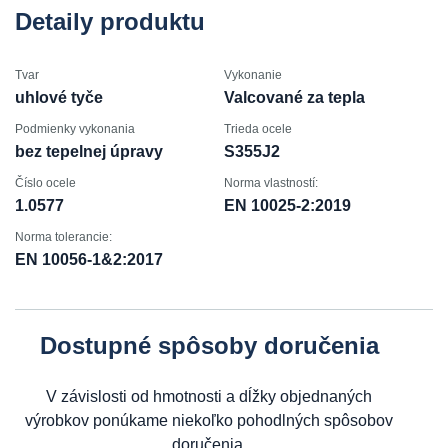
Detaily produktu
Tvar
Vykonanie
uhlové tyče
Valcované za tepla
Podmienky vykonania
Trieda ocele
bez tepelnej úpravy
S355J2
Číslo ocele
Norma vlastností:
1.0577
EN 10025-2:2019
Norma tolerancie:
EN 10056-1&2:2017
Dostupné spôsoby doručenia
V závislosti od hmotnosti a dĺžky objednaných
výrobkov ponúkame niekoľko pohodlných spôsobov
doručenia.