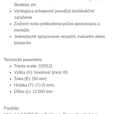
štruktúre zŕn
Vynikajúca schopnosť prenášať konštrukčné
zaťaženie
Znížené riziko poškodenia počas spracovania a
montáže
Jednoduché opracovanie rezaním, zváraním alebo
brúsením
Technické parametre:
Trieda ocele: S355J2
Výška (H): hmotnosť (mm): 65
Šírka (B): (50 mm)
Hrúbka (T): (T) (5 mm)
Dĺžka (L): 12 000 mm
Použitie: