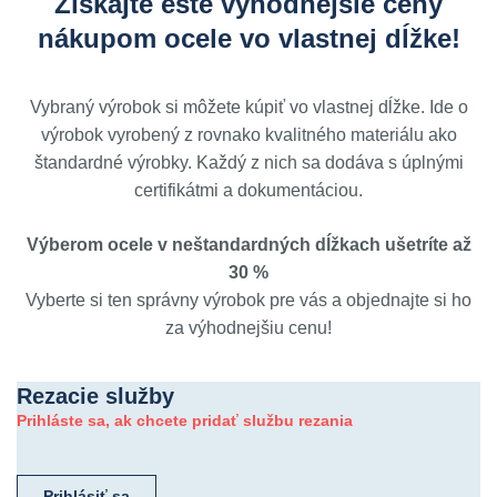
Získajte ešte výhodnejšie ceny
nákupom ocele vo vlastnej dĺžke!
Vybraný výrobok si môžete kúpiť vo vlastnej dĺžke. Ide o
výrobok vyrobený z rovnako kvalitného materiálu ako
štandardné výrobky. Každý z nich sa dodáva s úplnými
certifikátmi a dokumentáciou.
Výberom ocele v neštandardných dĺžkach ušetríte až
30 %
Vyberte si ten správny výrobok pre vás a objednajte si ho
za výhodnejšiu cenu!
Rezacie služby
Prihláste sa, ak chcete pridať službu rezania
Prihlásiť sa