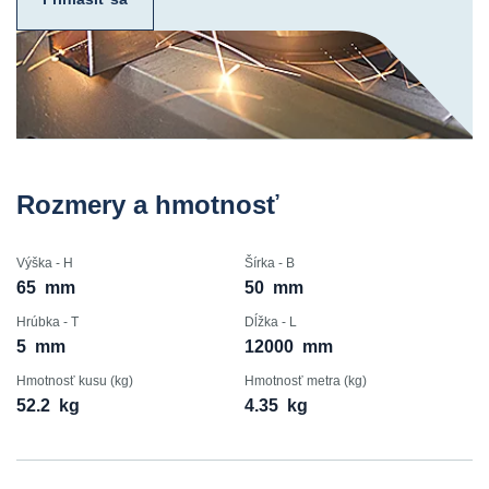
Rozmery a hmotnosť
Výška - H
Šírka - B
65
mm
50
mm
Hrúbka - T
Dĺžka - L
5
mm
12000
mm
Hmotnosť kusu (kg)
Hmotnosť metra (kg)
52.2
kg
4.35
kg