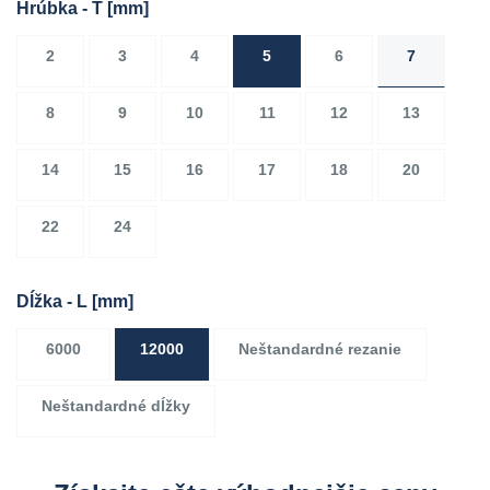
Hrúbka - T
[mm]
2
3
4
5
6
7
8
9
10
11
12
13
14
15
16
17
18
20
22
24
Dĺžka - L
[mm]
6000
12000
Neštandardné rezanie
Neštandardné dĺžky