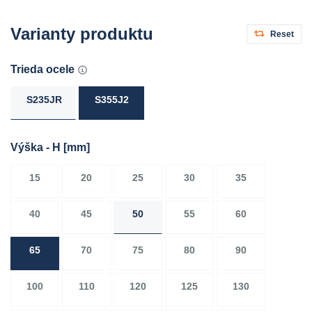
Varianty produktu
Reset
Trieda ocele
S235JR
S355J2
Výška - H
[mm]
15
20
25
30
35
40
45
50
55
60
65
70
75
80
90
100
110
120
125
130