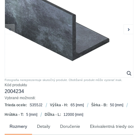
Fotografia nereprezentuje skutočný produkt. Obdržané produkt môže vyzerať inak.
Kód produktu
2004234
Vybrané možnosti:
Trieda ocele:
S355J2
Výška - H:
65
[mm]
Šírka - B:
50
[mm]
Hrúbka - T:
5
[mm]
Dĺžka - L:
12000
[mm]
Rozmery
Detaily
Doručenie
Ekvivalentná triedy ocel