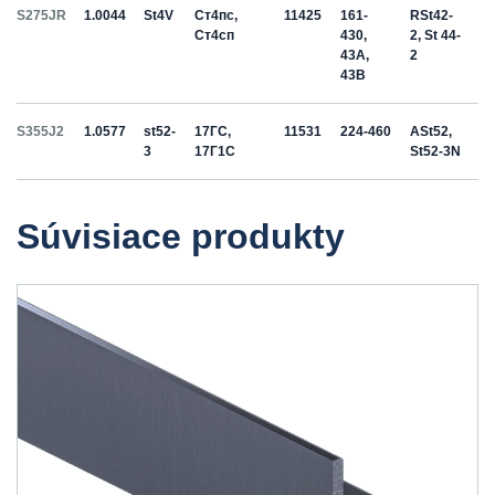
S275JR
1.0044
St4V
Ст4пс,
11425
161-
RSt42-
Ст4сп
430,
2, St 44-
43A,
2
43B
S355J2
1.0577
st52-
17ГС,
11531
224-460
ASt52,
3
17Г1С
St52-3N
Súvisiace produkty