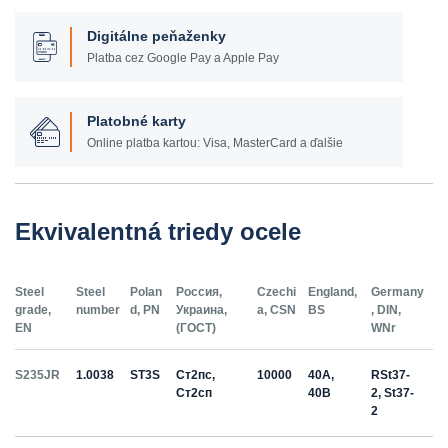
Digitálne peňaženky
Platba cez Google Pay a Apple Pay
Platobné karty
Online platba kartou: Visa, MasterCard a ďalšie
Ekvivalentná triedy ocele
Steel
Steel
Polan
Россия,
Czechi
England,
Germany
grade,
number
d, PN
Украина,
a, CSN
BS
, DIN,
EN
(ГОСТ)
WNr
S235JR
1.0038
ST3S
Ст2пс,
10000
40A,
RSt37-
Ст2сп
40B
2, St37-
2