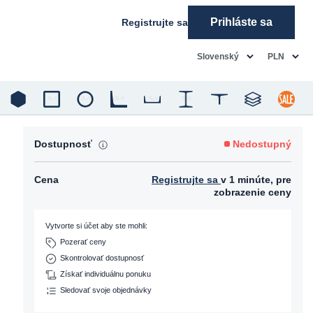
Prihláste sa
Registrujte sa
common.language
common.c
Slovenský
PLN
Dostupnosť
Nedostupný
Cena
Registrujte sa
v 1 minúte, pre
zobrazenie ceny
Vytvorte si účet aby ste mohli:
Pozerať ceny
Skontrolovať dostupnosť
Získať individuálnu ponuku
Sledovať svoje objednávky