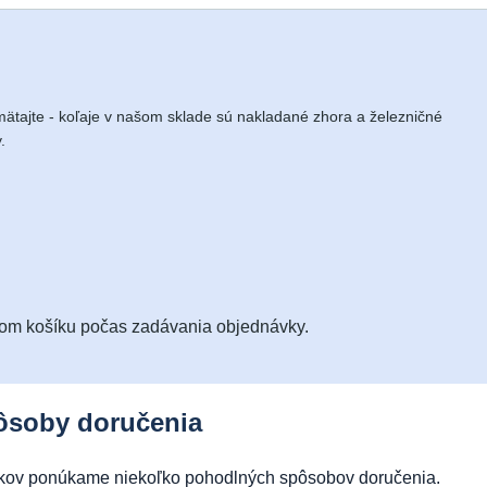
tajte - koľaje v našom sklade sú nakladané zhora a železničné
.
nom košíku počas zadávania objednávky.
ôsoby doručenia
obkov ponúkame niekoľko pohodlných spôsobov doručenia.