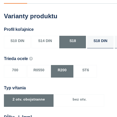
Varianty produktu
Profil koľajnice
S10 DIN
S14 DIN
S18
S18 DIN
Trieda ocele
700
R0550
R200
ST6
Typ vŕtania
2 otv. obojstranne
bez otv.