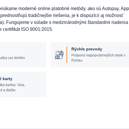
Ponúkame moderné online platobné metódy, ako sú Autopay, App
prednostňujú tradičnejšie riešenia, je k dispozícii aj možnosť
ma). Fungujeme v súlade s medzinárodnými štandardmi riadenia
e certifikát ISO 9001:2015.
Rýchle prevody
Podpora najpopulárnejších bánk v
atba cez telefón
Poľsku
é karty
tba kartou: Visa,
d a ďalšie