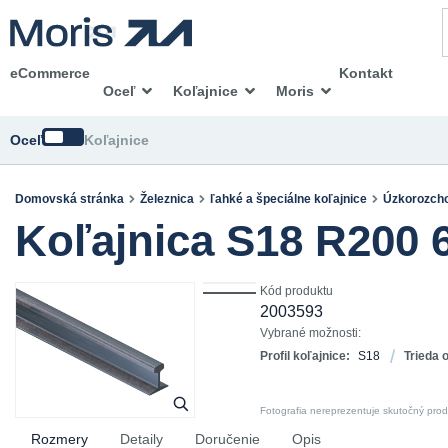
eCommerce
Kontakt
Oceľ
Koľajnice
Moris
Zmeniť
Oceľ
Koľajnice
Domovská stránka
Železnica
ľahké a špeciálne koľajnice
Úzkorozch
Koľajnica S18 R200 
Kód produktu
2003593
Vybrané možnosti:
Profil koľajnice:
S18
Trieda 
Fotografia nereprezentuje skutočný pro
Rozmery
Detaily
Doručenie
Opis