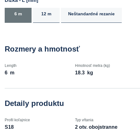
Dĺžka - L [mm]
6 m
12 m
Neštandardné rezanie
Rozmery a hmotnosť
Length
Hmotnosť metra (kg)
6
m
18.3
kg
Detaily produktu
Profil koľajnice
Typ vŕtania
S18
2 otv. obojstranne