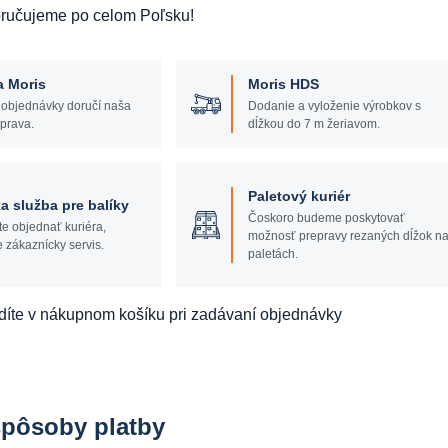
oručujeme po celom Poľsku!
a Moris
Moris HDS
 objednávky doručí naša
Dodanie a vyloženie výrobkov s
prava.
dĺžkou do 7 m žeriavom.
Paletový kuriér
a služba pre balíky
Čoskoro budeme poskytovať
te objednať kuriéra,
možnosť prepravy rezaných dĺžok n
e zákaznícky servis.
paletách.
díte v nákupnom košíku pri zadávaní objednávky
spôsoby platby