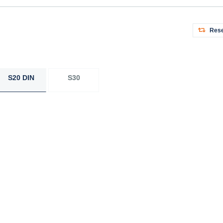
Rese
S20 DIN
S30