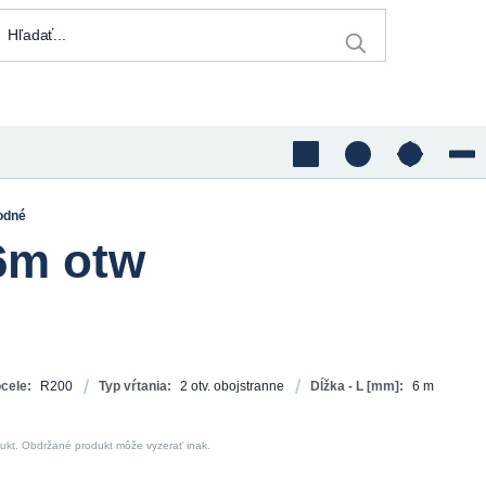
odné
6m otw
ocele:
R200
Typ vŕtania:
2 otv. obojstranne
Dĺžka - L [mm]:
6 m
dukt. Obdržané produkt môže vyzerať inak.