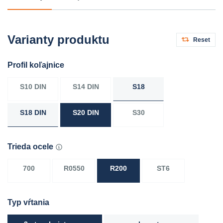
Varianty produktu
Reset
Profil koľajnice
S10 DIN
S14 DIN
S18
S18 DIN
S20 DIN
S30
Trieda ocele
700
R0550
R200
ST6
Typ vŕtania