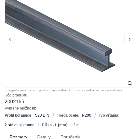
Fotografia nereprezentuje skutočný produkt. Obdržané produkt môže vyzerať inak.
Kód produktu
2002165
Vybrané možnosti:
Profil koľajnice:
S20 DIN
Trieda ocele:
R200
Typ vŕtania:
2 otv. obojstranne
Dĺžka - L [mm]:
12 m
Rozmery
Detaily
Doručenie