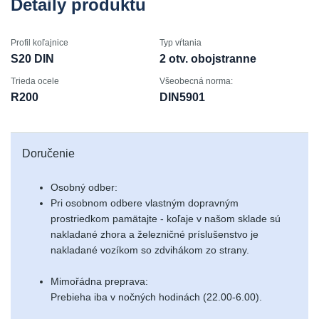
Detaily produktu
Profil koľajnice
Typ vŕtania
S20 DIN
2 otv. obojstranne
Trieda ocele
Všeobecná norma:
R200
DIN5901
Doručenie
Osobný odber:
Pri osobnom odbere vlastným dopravným
prostriedkom pamätajte - koľaje v našom sklade sú
nakladané zhora a železničné príslušenstvo je
nakladané vozíkom so zdvihákom zo strany.
Mimořádna preprava:
Prebieha iba v nočných hodinách (22.00-6.00).