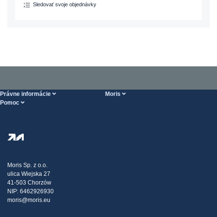
Sledovať svoje objednávky
Právne informácie
Moris
Pomoc
Podmienky Vykonania služieb
O nás
Stránka POMOCI
Zásady ochrany osobných údajov
Steel Wholesale
Doprava
Daňová stratégia
Blog
Sťažnosti
Moris Sp. z o.o.
ulica Wiejska 27
Kontakt
41-503 Chorzów
NIP: 6462926930
moris@moris.eu