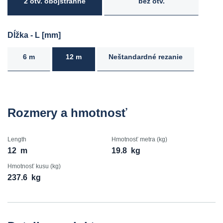
2 otv. obojstranne
bez otv.
Dĺžka - L [mm]
6 m
12 m
Neštandardné rezanie
Rozmery a hmotnosť
Length
Hmotnosť metra (kg)
12
m
19.8
kg
Hmotnosť kusu (kg)
237.6
kg