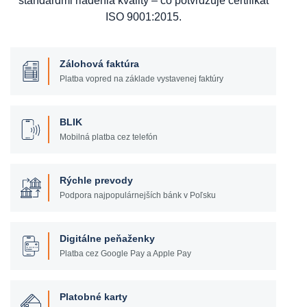
štandardmi riadenia kvality – čo potvrdzuje certifikát
ISO 9001:2015.
Zálohová faktúra
Platba vopred na základe vystavenej faktúry
BLIK
Mobilná platba cez telefón
Rýchle prevody
Podpora najpopulárnejších bánk v Poľsku
Digitálne peňaženky
Platba cez Google Pay a Apple Pay
Platobné karty