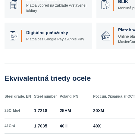
BLIK
Platba vopred na základe vystavenej
Mobilná pl
faktúry
Platobn
Digitálne peňaženky
Online pla
Platba cez Google Pay a Apple Pay
MasterCar
Ekvivalentná triedy ocele
Steel grade, EN
Steel number
Poland, PN
Россия, Украина, (ГОСТ
1.7218
25HM
20ХМ
25CrMo4
1.7035
40H
40Х
41Cr4