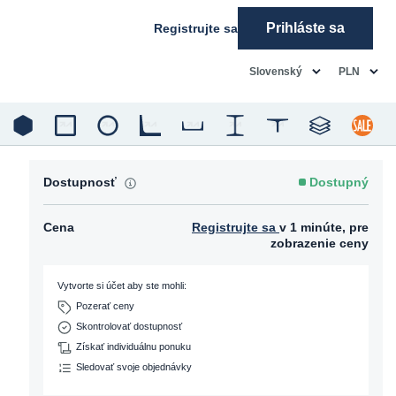
Prihláste sa
Registrujte sa
common.language
common.c
Slovenský
PLN
Dostupnosť
Dostupný
Cena
Registrujte sa
v 1 minúte, pre
zobrazenie ceny
Vytvorte si účet aby ste mohli:
Pozerať ceny
Skontrolovať dostupnosť
Získať individuálnu ponuku
Sledovať svoje objednávky