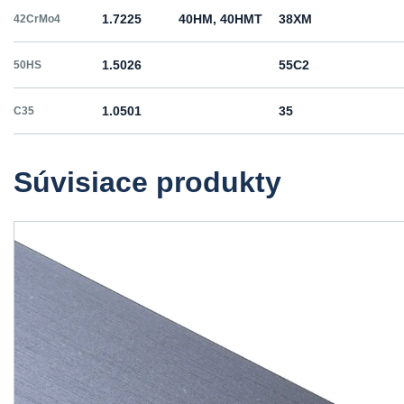
1.7225
40HM, 40HMT
38ХМ
42CrMo4
1.5026
55С2
50HS
1.0501
35
C35
1.0503
45
C45
Súvisiace produkty
1.1191
45
C45E
1.1201
45
C45R
1.1203
55
C55E
1.1221
60
C60E
1.0060
St6
Ст6пс, Ст6сп
E335