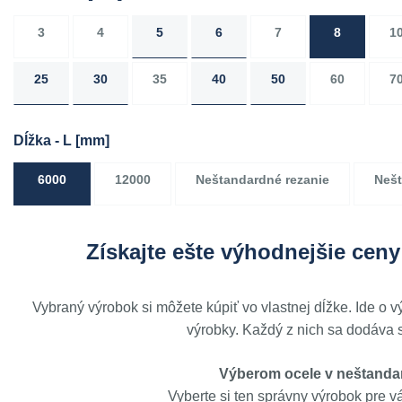
3
4
5
6
7
8
1
25
30
35
40
50
60
7
Dĺžka - L
[mm]
6000
12000
Neštandardné rezanie
Nešt
Získajte ešte výhodnejšie ceny
Vybraný výrobok si môžete kúpiť vo vlastnej dĺžke. Ide o 
výrobky. Každý z nich sa dodáva s
Výberom ocele v neštandar
Vyberte si ten správny výrobok pre v