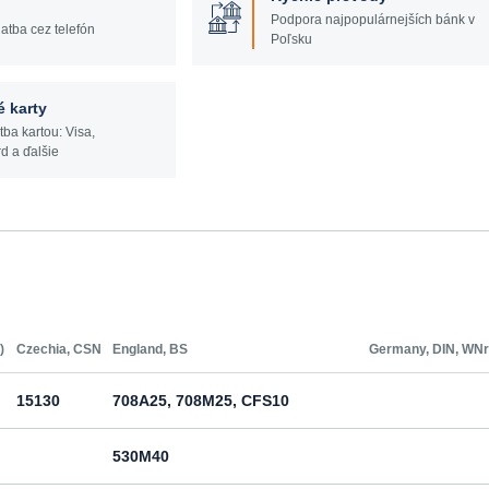
Podpora najpopulárnejších bánk v
atba cez telefón
Poľsku
é karty
tba kartou: Visa,
d a ďalšie
)
Czechia, CSN
England, BS
Germany, DIN, WNr
15130
708A25, 708M25, CFS10
530M40