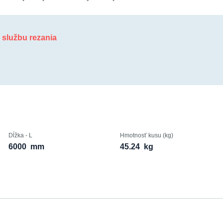
ť službu rezania
Dĺžka - L
Hmotnosť kusu (kg)
6000
mm
45.24
kg