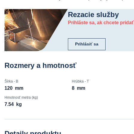
Rezacie služby
Prihláste sa, ak chcete prida
Prihlásiť sa
Rozmery a hmotnosť
Šírka - B
Hrúbka - T
120
mm
8
mm
Hmotnosť metra (kg)
7.54
kg
Detaily produktu