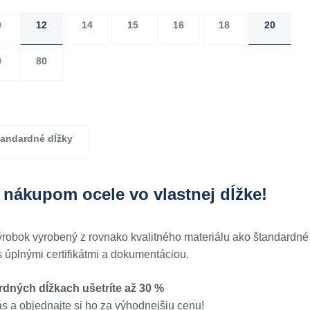
0
12
14
15
16
18
20
0
80
andardné dĺžky
 nákupom ocele vo vlastnej dĺžke!
výrobok vyrobený z rovnako kvalitného materiálu ako štandardné
 úplnými certifikátmi a dokumentáciou.
dných dĺžkach ušetríte až 30 %
ás a objednajte si ho za výhodnejšiu cenu!