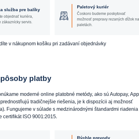
Paletový kuriér
a služba pre balíky
Čoskoro budeme poskytovať
te objednať kuriéra,
možnosť prepravy rezaných dĺžok n
e zákaznícky servis.
paletách.
díte v nákupnom košíku pri zadávaní objednávky
spôsoby platby
Ponúkame moderné online platobné metódy, ako sú Autopay, App
prednostňujú tradičnejšie riešenia, je k dispozícii aj možnosť
ma). Fungujeme v súlade s medzinárodnými štandardmi riadenia
e certifikát ISO 9001:2015.
Rýchle prevody