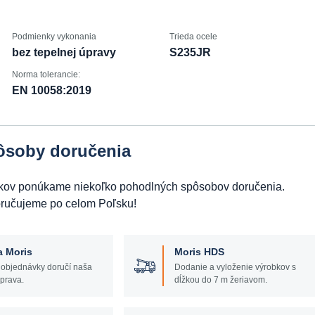
Podmienky vykonania
Trieda ocele
bez tepelnej úpravy
S235JR
Norma tolerancie:
EN 10058:2019
ôsoby doručenia
obkov ponúkame niekoľko pohodlných spôsobov doručenia.
oručujeme po celom Poľsku!
a Moris
Moris HDS
 objednávky doručí naša
Dodanie a vyloženie výrobkov s
prava.
dĺžkou do 7 m žeriavom.