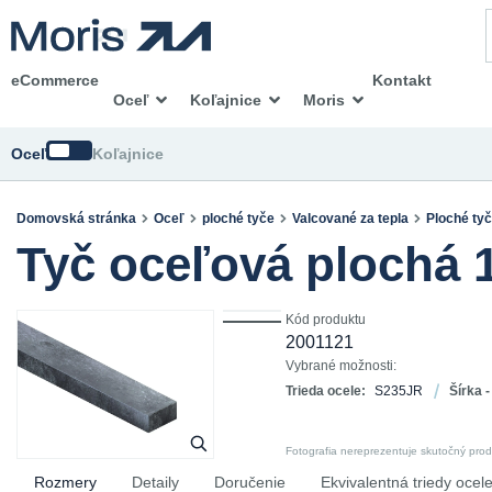
eCommerce
Kontakt
Oceľ
Koľajnice
Moris
Zmeniť
Oceľ
Koľajnice
Domovská stránka
Oceľ
ploché tyče
Valcované za tepla
Ploché ty
Tyč oceľová plochá
Kód produktu
2001121
Vybrané možnosti:
Trieda ocele:
S235JR
Šírka -
Fotografia nereprezentuje skutočný pro
Rozmery
Detaily
Doručenie
Ekvivalentná triedy ocel