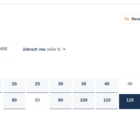
Rese
45E
Zobraziť viac
(ešte 5)
20
25
30
35
40
45
80
85
90
100
110
120