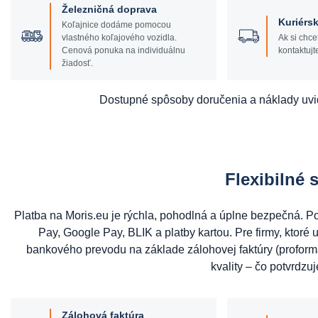
Železničná doprava
Kuriérsk
Koľajnice dodáme pomocou
vlastného koľajového vozidla.
Ak si chce
Cenová ponuka na individuálnu
kontaktujt
žiadosť.
Dostupné spôsoby doručenia a náklady uvi
Flexibilné 
Platba na Moris.eu je rýchla, pohodlná a úplne bezpečná. 
Pay, Google Pay, BLIK a platby kartou. Pre firmy, ktoré u
bankového prevodu na základe zálohovej faktúry (profor
kvality – čo potvrdzuj
Zálohová faktúra