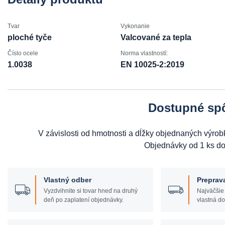
Tvar
Vykonanie
ploché tyče
Valcované za tepla
Číslo ocele
Norma vlastností:
1.0038
EN 10025-2:2019
Dostupné sp
V závislosti od hmotnosti a dĺžky objednaných výr
Objednávky od 1 ks d
Vlastný odber
Preprav
Vyzdvihnite si tovar hneď na druhý
Najväčšie
deň po zaplatení objednávky.
vlastná do