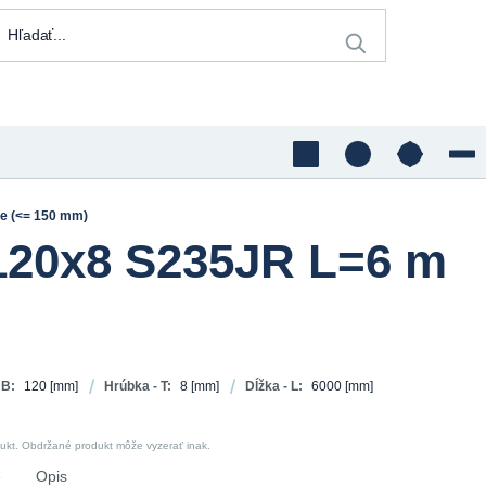
če (<= 150 mm)
 120x8 S235JR L=6 m
 B:
120
[mm]
Hrúbka - T:
8
[mm]
Dĺžka - L:
6000
[mm]
dukt. Obdržané produkt môže vyzerať inak.
e
Opis