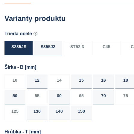
Varianty produktu
Trieda ocele
S235JR
S355J2
ST52.3
C45
C
Šírka - B
[mm]
10
12
14
15
16
18
50
55
60
65
70
75
125
130
140
150
Hrúbka - T
[mm]