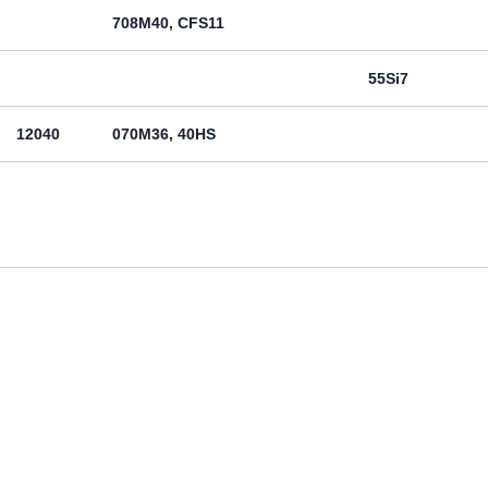
708M40, CFS11
55Si7
12040
070M36, 40HS
12050
070M46, 50HS
080M46, CFS8
080M46, CFS8
Cm45
070M55
Ck55
070M60, CS60
Ck60
11600
4360-55C, 4360-55E, Fe590-2FN
St60-2