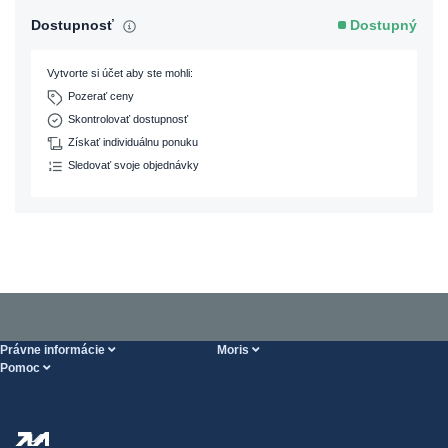
Dostupnosť
Dostupný
Vytvorte si účet aby ste mohli:
Pozerať ceny
Skontrolovať dostupnosť
Získať individuálnu ponuku
Sledovať svoje objednávky
Právne informácie
Moris
Pomoc
Podmienky Vykonania služieb
O nás
Stránka POMOCI
Zásady ochrany osobných údajov
Steel Wholesale
Doprava