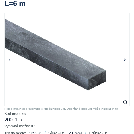
L=6 m
Fotografia nereprezentuje skutočný produkt. Obdržané produkt môže vyzerať inak.
Kód produktu
2001117
Vybrané možnosti:
Trieda ocele:
S355J2
Šírka - B:
120
[mm]
Hrúbka - T: