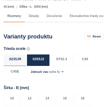
40
[mm]
Dĺžka - L:
6000
[mm]
Rozmery
Detaily
Doručenie
Ekvivalentná triedy ocel
Varianty produktu
Reset
Trieda ocele
S235JR
S355J2
ST52.3
C45
C45E
Zobraziť viac
(ešte 5)
Šírka - B
[mm]
10
12
14
15
16