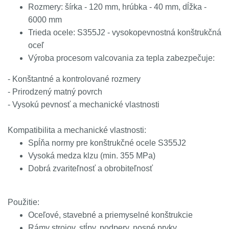
Rozmery: šírka - 120 mm, hrúbka - 40 mm, dĺžka -
6000 mm
Trieda ocele: S355J2 - vysokopevnostná konštrukčná
oceľ
Výroba procesom valcovania za tepla zabezpečuje:
- Konštantné a kontrolované rozmery
- Prirodzený matný povrch
- Vysokú pevnosť a mechanické vlastnosti
Kompatibilita a mechanické vlastnosti:
Spĺňa normy pre konštrukčné ocele S355J2
Vysoká medza klzu (min. 355 MPa)
Dobrá zvariteľnosť a obrobiteľnosť
Použitie:
Oceľové, stavebné a priemyselné konštrukcie
Rámy strojov, stĺpy, podpery, nosné prvky