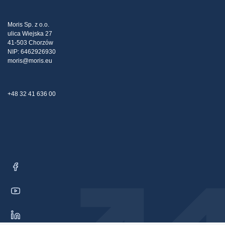
Daňová stratégia
Blog
Sťažnosti
Moris Sp. z o.o.
ulica Wiejska 27
Kontakt
41-503 Chorzów
NIP: 6462926930
moris@moris.eu
+48 32 41 636 00