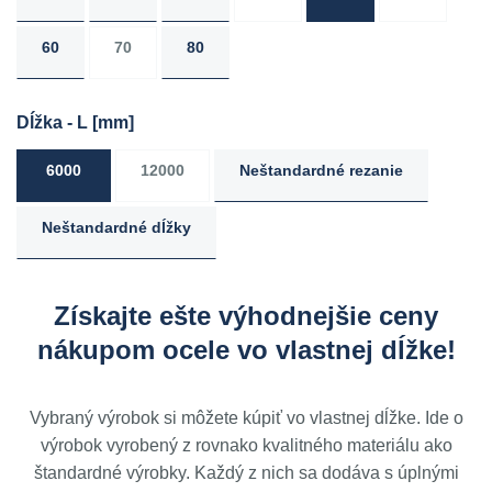
60
70
80
Dĺžka - L
[mm]
6000
12000
Neštandardné rezanie
Neštandardné dĺžky
Získajte ešte výhodnejšie ceny
nákupom ocele vo vlastnej dĺžke!
Vybraný výrobok si môžete kúpiť vo vlastnej dĺžke. Ide o
výrobok vyrobený z rovnako kvalitného materiálu ako
štandardné výrobky. Každý z nich sa dodáva s úplnými