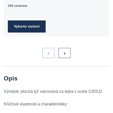
Ст6сп
55C,
209 variantov
4360-55E,
Fe590-
2FN
Vyberte variant
S235JR
1.0038
ST3S
Ст2пс,
10000
40A, 40B
RSt37-
Ст2сп
2,
St37-2
S275JR
1.0044
St4V
Ст4пс,
11425
161-430,
RSt42-
Ст4сп
43A, 43B
2, St
44-2
S355J2
1.0577
st52-3
17ГС,
11531
224-460
ASt52,
Opis
17Г1С
St52-
3N
Výrobok: plochá tyč valcovaná za tepla z ocele S355J2
ST52.3
1.0580
17ГС,
11531
224-460
ASt52,
17Г1С
St52-
Kľúčové vlastnosti a charakteristiky:
3N