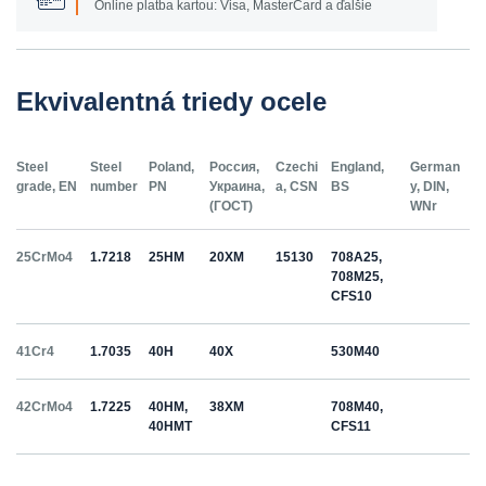
Online platba kartou: Visa, MasterCard a ďalšie
Ekvivalentná triedy ocele
Steel
Steel
Poland,
Россия,
Czechi
England,
German
grade, EN
number
PN
Украина,
a, CSN
BS
y, DIN,
(ГОСТ)
WNr
25CrMo4
1.7218
25HM
20ХМ
15130
708A25,
708M25,
CFS10
41Cr4
1.7035
40H
40Х
530M40
42CrMo4
1.7225
40HM,
38ХМ
708M40,
40HMT
CFS11
50HS
1.5026
55С2
55Si7