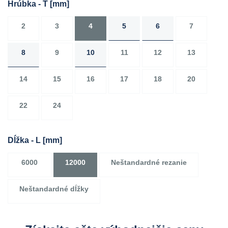
Hrúbka - T
[mm]
2
3
4
5
6
7
8
9
10
11
12
13
14
15
16
17
18
20
22
24
Dĺžka - L
[mm]
6000
12000
Neštandardné rezanie
Neštandardné dĺžky