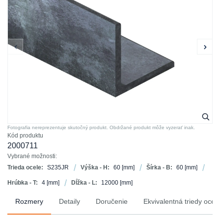
Fotografia nereprezentuje skutočný produkt. Obdržané produkt môže vyzerať inak.
Kód produktu
2000711
Vybrané možnosti:
Trieda ocele:
S235JR
Výška - H:
60
[mm]
Šírka - B:
60
[mm]
Hrúbka - T:
4
[mm]
Dĺžka - L:
12000
[mm]
Rozmery
Detaily
Doručenie
Ekvivalentná triedy ocel