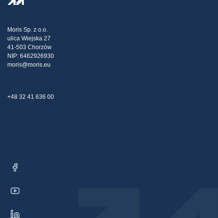
Doprava
Daňová stratégia
Blog
Sťažnosti
Moris Sp. z o.o.
ulica Wiejska 27
Kontakt
41-503 Chorzów
NIP: 6462926930
moris@moris.eu
+48 32 41 636 00