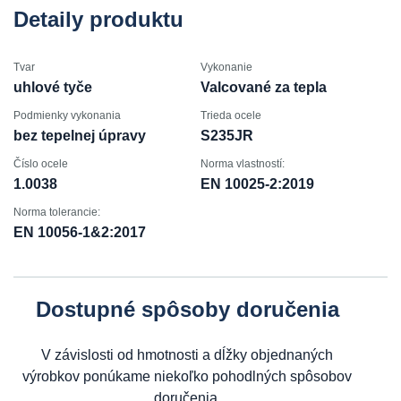
Detaily produktu
Tvar
Vykonanie
uhlové tyče
Valcované za tepla
Podmienky vykonania
Trieda ocele
bez tepelnej úpravy
S235JR
Číslo ocele
Norma vlastností:
1.0038
EN 10025-2:2019
Norma tolerancie:
EN 10056-1&2:2017
Dostupné spôsoby doručenia
V závislosti od hmotnosti a dĺžky objednaných
výrobkov ponúkame niekoľko pohodlných spôsobov
doručenia.