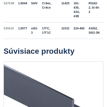
S275JR
1.0044
St4V
Ст4пс,
11425
161-
RSt42-
Ст4сп
430,
2, St 44-
43A,
2
43B
S355J2
1.0577
st52-
17ГС,
11531
224-460
ASt52,
3
17Г1С
St52-3N
Súvisiace produkty