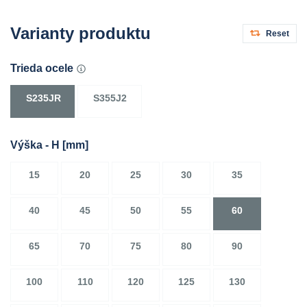
Varianty produktu
Reset
Trieda ocele
S235JR
S355J2
Výška - H
[mm]
15
20
25
30
35
40
45
50
55
60
65
70
75
80
90
100
110
120
125
130