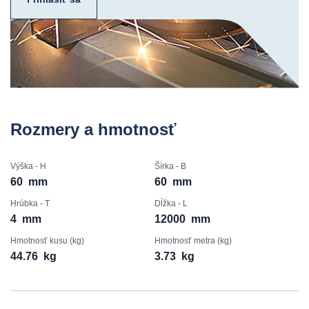
Rozmery a hmotnosť
Výška - H
Šírka - B
60
mm
60
mm
Hrúbka - T
Dĺžka - L
4
mm
12000
mm
Hmotnosť kusu (kg)
Hmotnosť metra (kg)
44.76
kg
3.73
kg