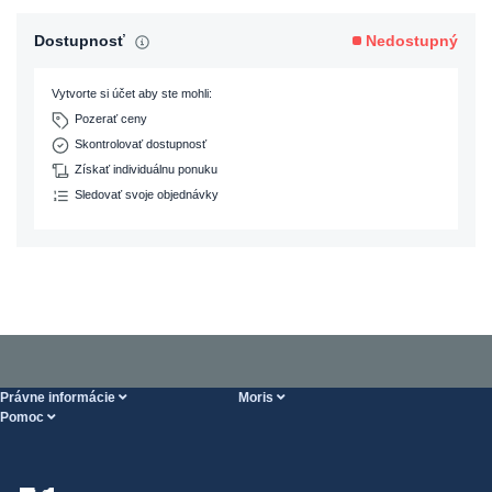
Dostupnosť
Nedostupný
Vytvorte si účet aby ste mohli:
Pozerať ceny
Skontrolovať dostupnosť
Získať individuálnu ponuku
Sledovať svoje objednávky
Právne informácie
Moris
Pomoc
Podmienky Vykonania služieb
O nás
Stránka POMOCI
Zásady ochrany osobných údajov
Steel Wholesale