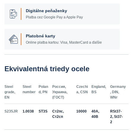
Digitálne peňaženky
Platba cez Google Pay a Apple Pay
Platobné karty
Online platba kartou: Visa, MasterCard a ďalšie
Ekvivalentná triedy ocele
Steel
Steel
Polan
Россия,
Czechi
England,
Germany
grade,
number
d, PN
Украина,
a, CSN
BS
, DIN,
EN
(ГОСТ)
WNr
S235JR
1.0038
ST3S
Ст2пс,
10000
40A,
RSt37-
Ст2сп
40B
2, St37-
2