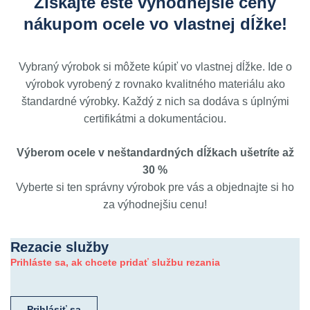
Získajte ešte výhodnejšie ceny
nákupom ocele vo vlastnej dĺžke!
Vybraný výrobok si môžete kúpiť vo vlastnej dĺžke. Ide o
výrobok vyrobený z rovnako kvalitného materiálu ako
štandardné výrobky. Každý z nich sa dodáva s úplnými
certifikátmi a dokumentáciou.
Výberom ocele v neštandardných dĺžkach ušetríte až
30 %
Vyberte si ten správny výrobok pre vás a objednajte si ho
za výhodnejšiu cenu!
Rezacie služby
Prihláste sa, ak chcete pridať službu rezania
Prihlásiť sa