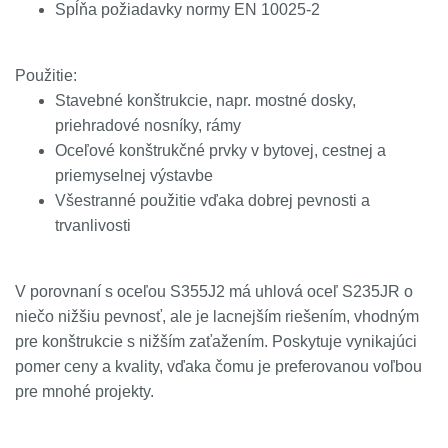
Spĺňa požiadavky normy EN 10025-2
Použitie:
Stavebné konštrukcie, napr. mostné dosky,
priehradové nosníky, rámy
Oceľové konštrukčné prvky v bytovej, cestnej a
priemyselnej výstavbe
Všestranné použitie vďaka dobrej pevnosti a
trvanlivosti
V porovnaní s oceľou S355J2 má uhlová oceľ S235JR o
niečo nižšiu pevnosť, ale je lacnejším riešením, vhodným
pre konštrukcie s nižším zaťažením. Poskytuje vynikajúci
pomer ceny a kvality, vďaka čomu je preferovanou voľbou
pre mnohé projekty.