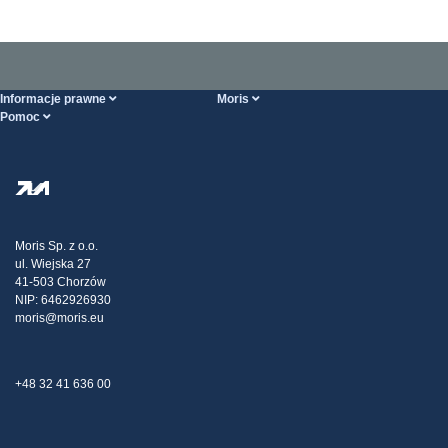
Informacje prawne
Moris
Pomoc
Ogólne Warunki Handlowe
O nas
Strona POMOCY
Polityka Prywatności
Hurtownia stali
Transport
Strategia podatkowa
Blog
Reklamacje
Moris Sp. z o.o.
ul. Wiejska 27
Kontakt
41-503 Chorzów
NIP: 6462926930
moris@moris.eu
+48 32 41 636 00