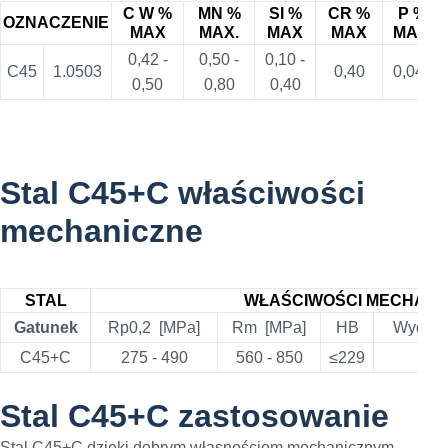
C W %
MN %
SI %
CR %
P %
OZNACZENIE
MAX
MAX.
MAX
MAX
MAX.
0,42 -
0,50 -
0,10 -
C45
1.0503
0,40
0,045
0,50
0,80
0,40
Stal C45+C właściwości
mechaniczne
STAL
WŁAŚCIWOŚCI MECHANI
Gatunek
Rp0,2 [MPa]
Rm [MPa]
HB
Wydłuż
C45+C
275 - 490
560 - 850
≤229
14 -
Stal C45+C zastosowanie
Stal C45+C dzięki dobrym własnościom mechanicznym,