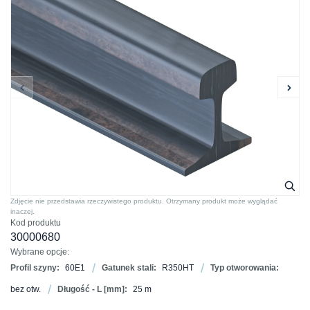
Zdjęcie nie przedstawia rzeczywistego produktu. Otrzymany produkt może wyglądać
inaczej.
Kod produktu
30000680
Wybrane opcje:
Profil szyny:
60E1
Gatunek stali:
R350HT
Typ otworowania:
bez otw.
Długość - L [mm]:
25 m