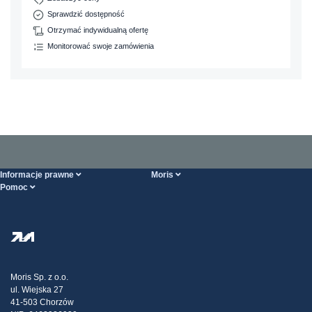
Sprawdzić dostępność
Otrzymać indywidualną ofertę
Monitorować swoje zamówienia
Informacje prawne
Moris
Pomoc
Ogólne Warunki Handlowe
O nas
Strona POMOCY
Polityka Prywatności
Hurtownia stali
Transport
Strategia podatkowa
Blog
Reklamacje
Moris Sp. z o.o.
ul. Wiejska 27
Kontakt
41-503 Chorzów