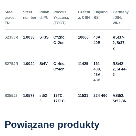
Steel
Steel
Polan
Россия,
Czechi
England,
Germany
grade,
number
d, PN
Украина,
a, CSN
BS
, DIN,
EN
(ГОСТ)
WNr
S235JR
1.0038
ST3S
Ст2пс,
10000
40A,
RSt37-
Ст2сп
40B
2, St37-
2
S275JR
1.0044
St4V
Ст4пс,
11425
161-
RSt42-
Ст4сп
430,
2, St 44-
43A,
2
43B
S355J2
1.0577
st52-
17ГС,
11531
224-460
ASt52,
3
17Г1С
St52-3N
Powiązane produkty