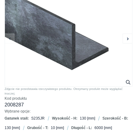
Zdjęcie nie przedstawia rzeczywistego produktu. Otrzymany produkt może wyglądać
inaczej.
Kod produktu
2008287
Wybrane opcje:
Gatunek stali:
S235JR
Wysokość - H:
130
[mm]
Szerokość - B:
130
[mm]
Grubość - T:
10
[mm]
Długość - L:
6000
[mm]