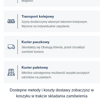
długości.
Transport kolejowy
Szyny dostarczymy własnym taborem kolejowym.
Wycena na indywidualne zapytanie.
Kurier paczkowy
Skontaktuj się Obsługą Klienta, jeżeli chciałbyś
zamówić kuriera.
Kurier paletowy
Wkrótce udostępnimy możliwość wysyłki pociętych
odcinków na paletach.
Dostepne metody i koszty dostawy zobaczysz w
koszyku w trakcie skladania zamówienia