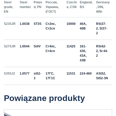
Steel
Steel
Polan
Россия,
Czechi
England,
Germany
grade,
number
d, PN
Украина,
a, CSN
BS
, DIN,
EN
(ГОСТ)
WNr
S235JR
1.0038
ST3S
Ст2пс,
10000
40A,
RSt37-
Ст2сп
40B
2, St37-
2
S275JR
1.0044
St4V
Ст4пс,
11425
161-
RSt42-
Ст4сп
430,
2, St 44-
43A,
2
43B
S355J2
1.0577
st52-
17ГС,
11531
224-460
ASt52,
3
17Г1С
St52-3N
Powiązane produkty