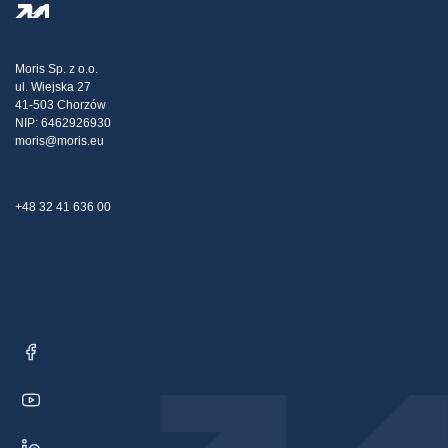
Polityka Prywatności
Hurtownia stali
Transport
Strategia podatkowa
Blog
Reklamacje
Moris Sp. z o.o.
ul. Wiejska 27
Kontakt
41-503 Chorzów
NIP: 6462926930
moris@moris.eu
+48 32 41 636 00