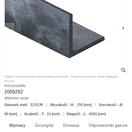
Zdjęcie nie przedstawia rzeczywistego produktu. Otrzymany produkt może wyglądać
inaczej.
Kod produktu
2008282
Wybrane opcje:
Gatunek stali:
S235JR
Wysokość - H:
250
[mm]
Szerokość - B:
90
[mm]
Grubość - T:
10
[mm]
Długość - L:
6000
[mm]
Wymiary
Szczegóły
Dostawa
Odpowiedniki gatunków 