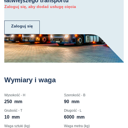
łatwiejszego transportu
Zaloguj się, aby dodać usługę cięcia
Zaloguj się
Wymiary i waga
Wysokość - H
Szerokość - B
250
mm
90
mm
Grubość - T
Długość - L
10
mm
6000
mm
Waga sztuki (kg)
Waga metra (kg)