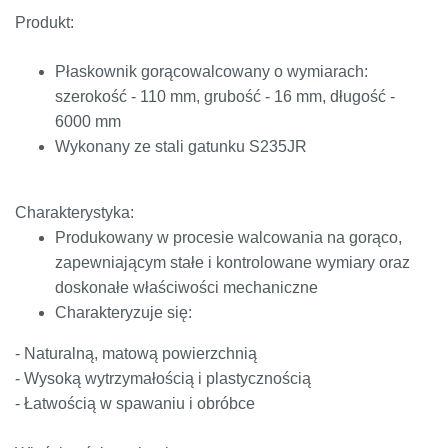
Produkt:
ST52.3
1.0580
17ГС,
11531
224-460
ASt52,
17Г1С
St52-
Płaskownik gorącowalcowany o wymiarach:
3N
szerokość - 110 mm, grubość - 16 mm, długość -
6000 mm
Wykonany ze stali gatunku S235JR
Charakterystyka:
Produkowany w procesie walcowania na gorąco,
zapewniającym stałe i kontrolowane wymiary oraz
doskonałe właściwości mechaniczne
Charakteryzuje się:
- Naturalną, matową powierzchnią
- Wysoką wytrzymałością i plastycznością
- Łatwością w spawaniu i obróbce