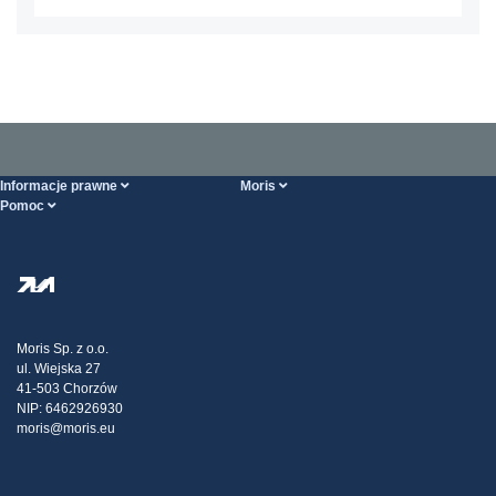
Informacje prawne
Moris
Pomoc
Ogólne Warunki Handlowe
O nas
Strona POMOCY
Polityka Prywatności
Hurtownia stali
Transport
Strategia podatkowa
Blog
Reklamacje
Moris Sp. z o.o.
ul. Wiejska 27
Kontakt
41-503 Chorzów
NIP: 6462926930
moris@moris.eu