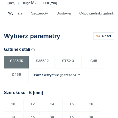
16
[mm]
Długość - L:
6000
[mm]
Wymiary
Szczegóły
Dostawa
Odpowiedniki gatunków 
Wybierz parametry
Reset
Gatunek stali
S235JR
S355J2
ST52.3
C45
C45E
Pokaż wszystkie
(jeszcze 5)
Szerokość - B
[mm]
10
12
14
15
16
18
20
25
30
35