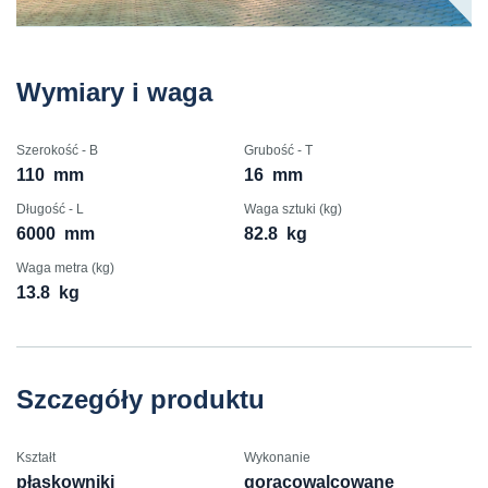
Wymiary i waga
Szerokość - B
Grubość - T
110
mm
16
mm
Długość - L
Waga sztuki (kg)
6000
mm
82.8
kg
Waga metra (kg)
13.8
kg
Szczegóły produktu
Kształt
Wykonanie
płaskowniki
gorącowalcowane