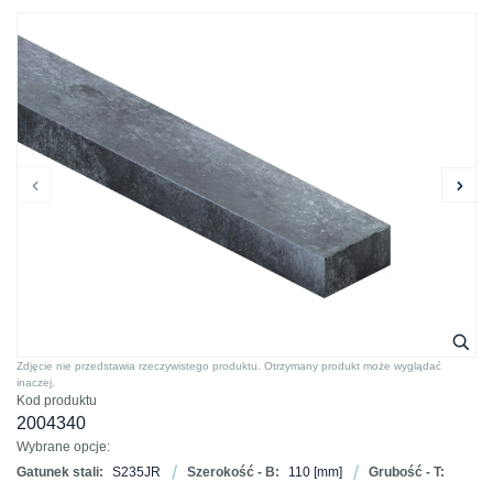
Zdjęcie nie przedstawia rzeczywistego produktu. Otrzymany produkt może wyglądać
inaczej.
Kod produktu
2004340
Wybrane opcje:
Gatunek stali:
S235JR
Szerokość - B:
110
[mm]
Grubość - T: