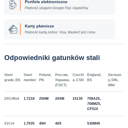
Portfele elektroniczne
Płatność uługami Google Pay i ApplePay
Karty płatnicze
Płatność kartą online: Visa, MasterCard i inne
Odpowiedniki gatunków stali
Steel
Steel
Poland,
Россия,
Czechi
England,
German
grade, EN
number
PN
Украина,
a, CSN
BS
y, DIN,
(ГОСТ)
WNr
25CrMo4
1.7218
25HM
20ХМ
15130
708A25,
708M25,
CFS10
41Cr4
1.7035
40H
40Х
530M40