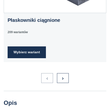
C60E
1.1221
60
070M60,
Ck60
CS60
Płaskowniki ciągnione
E335
1.0060
St6
Ст6пс,
11600
4360-
St60-2
Ст6сп
55C,
209 wariantów
4360-55E,
Fe590-
2FN
Wybierz wariant
S235JR
1.0038
ST3S
Ст2пс,
10000
40A, 40B
RSt37-
Ст2сп
2,
St37-2
S275JR
1.0044
St4V
Ст4пс,
11425
161-430,
RSt42-
Ст4сп
43A, 43B
2, St
44-2
S355J2
1.0577
st52-3
17ГС,
11531
224-460
ASt52,
Opis
17Г1С
St52-
3N