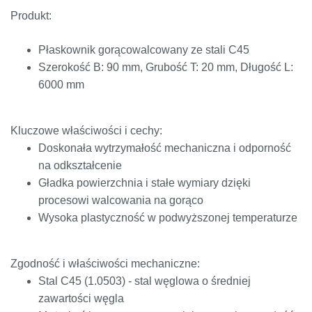
Produkt:
ST52.3
1.0580
17ГС,
11531
224-460
ASt52,
17Г1С
St52-
Płaskownik gorącowalcowany ze stali C45
3N
Szerokość B: 90 mm, Grubość T: 20 mm, Długość L:
6000 mm
Kluczowe właściwości i cechy:
Doskonała wytrzymałość mechaniczna i odporność
na odkształcenie
Gładka powierzchnia i stałe wymiary dzięki
procesowi walcowania na gorąco
Wysoka plastyczność w podwyższonej temperaturze
Zgodność i właściwości mechaniczne:
Stal C45 (1.0503) - stal węglowa o średniej
zawartości węgla