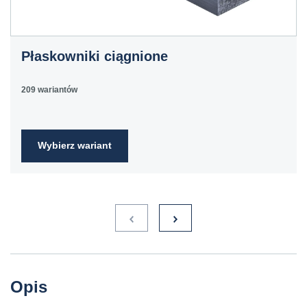
C60E
1.1221
60
070M60,
Ck60
CS60
Płaskowniki ciągnione
E335
1.0060
St6
Ст6пс,
11600
4360-
St60-2
Ст6сп
55C,
209 wariantów
4360-55E,
Fe590-
2FN
Wybierz wariant
S235JR
1.0038
ST3S
Ст2пс,
10000
40A, 40B
RSt37-
Ст2сп
2,
St37-2
S275JR
1.0044
St4V
Ст4пс,
11425
161-430,
RSt42-
Ст4сп
43A, 43B
2, St
44-2
S355J2
1.0577
st52-3
17ГС,
11531
224-460
ASt52,
Opis
17Г1С
St52-
3N