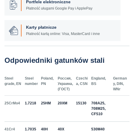
Portfele elektroniczne
Płatność uługami Google Pay i ApplePay
Karty płatnicze
Płatność kartą online: Visa, MasterCard i inne
Odpowiedniki gatunków stali
Steel
Steel
Poland,
Россия,
Czechi
England,
German
grade, EN
number
PN
Украина,
a, CSN
BS
y, DIN,
(ГОСТ)
WNr
25CrMo4
1.7218
25HM
20ХМ
15130
708A25,
708M25,
CFS10
41Cr4
1.7035
40H
40Х
530M40