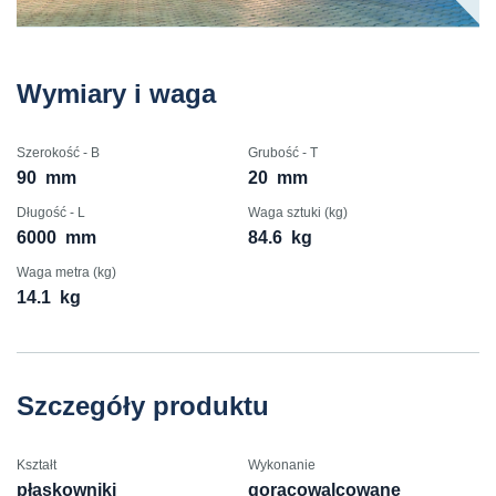
Wymiary i waga
Szerokość - B
Grubość - T
90
mm
20
mm
Długość - L
Waga sztuki (kg)
6000
mm
84.6
kg
Waga metra (kg)
14.1
kg
Szczegóły produktu
Kształt
Wykonanie
płaskowniki
gorącowalcowane