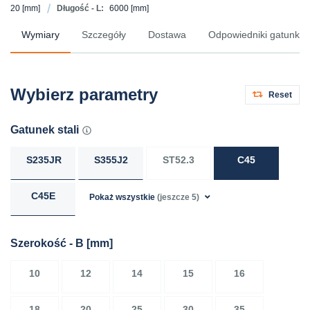
20
[mm]
Długość - L:
6000
[mm]
Wymiary
Szczegóły
Dostawa
Odpowiedniki gatunków 
Wybierz parametry
Reset
Gatunek stali
S235JR
S355J2
ST52.3
C45
C45E
Pokaż wszystkie
(jeszcze 5)
Szerokość - B
[mm]
10
12
14
15
16
18
20
25
30
35