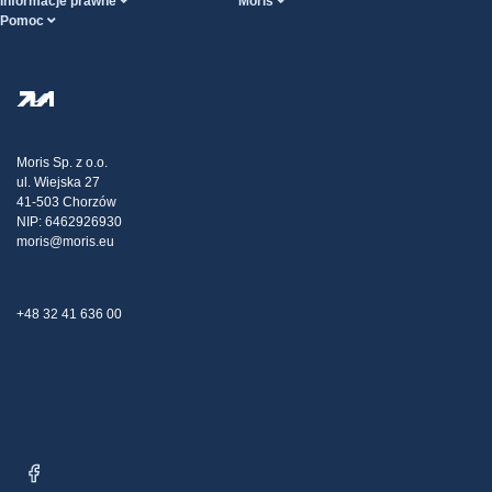
Informacje prawne
Moris
Pomoc
Ogólne Warunki Handlowe
O nas
Strona POMOCY
Polityka Prywatności
Hurtownia stali
Transport
Strategia podatkowa
Blog
Reklamacje
Moris Sp. z o.o.
ul. Wiejska 27
Kontakt
41-503 Chorzów
NIP: 6462926930
moris@moris.eu
+48 32 41 636 00