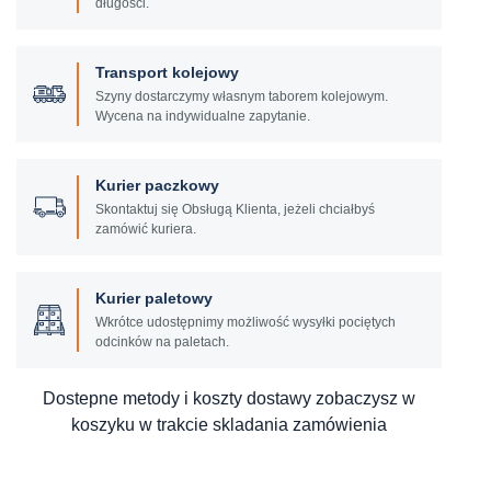
długości.
Transport kolejowy
Szyny dostarczymy własnym taborem kolejowym.
Wycena na indywidualne zapytanie.
Kurier paczkowy
Skontaktuj się Obsługą Klienta, jeżeli chciałbyś
zamówić kuriera.
Kurier paletowy
Wkrótce udostępnimy możliwość wysyłki pociętych
odcinków na paletach.
Dostepne metody i koszty dostawy zobaczysz w
koszyku w trakcie skladania zamówienia