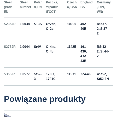
Steel
Steel
Polan
Россия,
Czechi
England,
Germany
grade,
number
d, PN
Украина,
a, CSN
BS
, DIN,
EN
(ГОСТ)
WNr
S235JR
1.0038
ST3S
Ст2пс,
10000
40A,
RSt37-
Ст2сп
40B
2, St37-
2
S275JR
1.0044
St4V
Ст4пс,
11425
161-
RSt42-
Ст4сп
430,
2, St 44-
43A,
2
43B
S355J2
1.0577
st52-
17ГС,
11531
224-460
ASt52,
3
17Г1С
St52-3N
Powiązane produkty