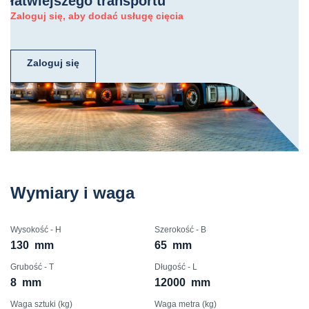
łatwiejszego transportu
Zaloguj się, aby dodać usługę cięcia
Zaloguj się
Wymiary i waga
Wysokość - H
Szerokość - B
130
mm
65
mm
Grubość - T
Długość - L
8
mm
12000
mm
Waga sztuki (kg)
Waga metra (kg)