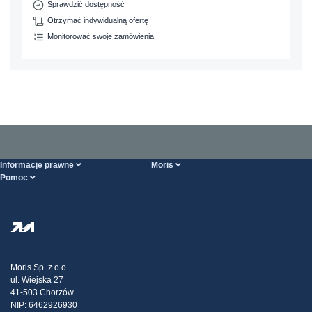
Sprawdzić dostępność
Otrzymać indywidualną ofertę
Monitorować swoje zamówienia
Informacje prawne
Moris
Pomoc
Ogólne Warunki Handlowe
O nas
Strona POMOCY
Polityka Prywatności
Hurtownia stali
Transport
Strategia podatkowa
Blog
Reklamacje
Moris Sp. z o.o.
ul. Wiejska 27
Kontakt
41-503 Chorzów
NIP: 6462926930