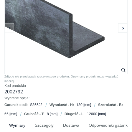
Zdjęcie nie przedstawia rzeczywistego produktu. Otrzymany produkt może wyglądać
inaczej.
Kod produktu
2002792
Wybrane opcje:
Gatunek stali:
S355J2
Wysokość - H:
130
[mm]
Szerokość - B:
65
[mm]
Grubość - T:
8
[mm]
Długość - L:
12000
[mm]
Wymiary
Szczegóły
Dostawa
Odpowiedniki gatunków 