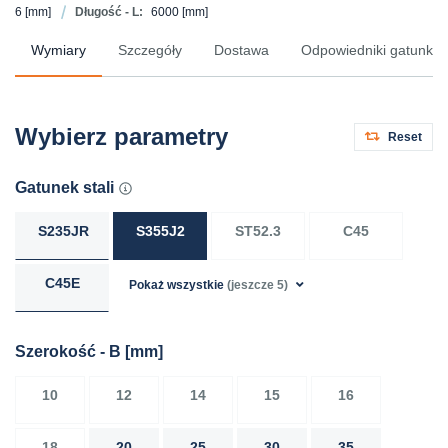
6
[mm]
Długość - L:
6000
[mm]
Wymiary
Szczegóły
Dostawa
Odpowiedniki gatunków 
Wybierz parametry
Reset
Gatunek stali
S235JR
S355J2
ST52.3
C45
C45E
Pokaż wszystkie
(jeszcze 5)
Szerokość - B
[mm]
10
12
14
15
16
18
20
25
30
35