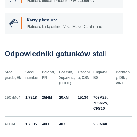
Płatność uługami Google Pay i ApplePay
Karty płatnicze
Płatność kartą online: Visa, MasterCard i inne
Odpowiedniki gatunków stali
Steel
Steel
Poland,
Россия,
Czechi
England,
German
grade, EN
number
PN
Украина,
a, CSN
BS
y, DIN,
(ГОСТ)
WNr
25CrMo4
1.7218
25HM
20ХМ
15130
708A25,
708M25,
CFS10
41Cr4
1.7035
40H
40Х
530M40