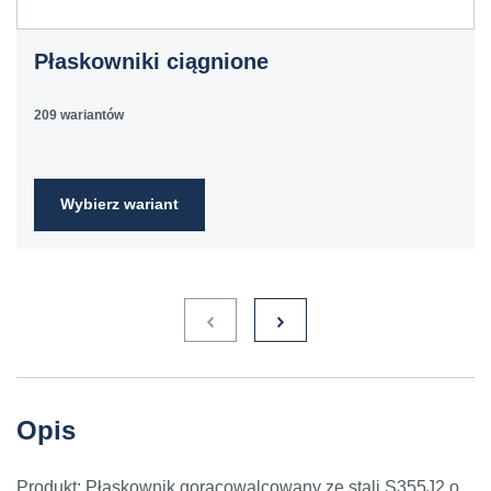
C60E
1.1221
60
070M60,
Ck60
CS60
Płaskowniki ciągnione
E335
1.0060
St6
Ст6пс,
11600
4360-
St60-2
Ст6сп
55C,
209 wariantów
4360-55E,
Fe590-
2FN
Wybierz wariant
S235JR
1.0038
ST3S
Ст2пс,
10000
40A, 40B
RSt37-
Ст2сп
2,
St37-2
S275JR
1.0044
St4V
Ст4пс,
11425
161-430,
RSt42-
Ст4сп
43A, 43B
2, St
44-2
S355J2
1.0577
st52-3
17ГС,
11531
224-460
ASt52,
Opis
17Г1С
St52-
3N
Produkt: Płaskownik gorącowalcowany ze stali S355J2 o