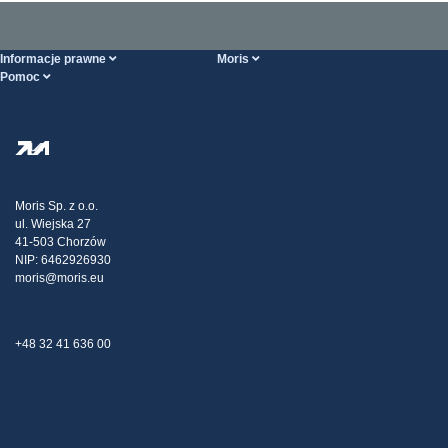
Informacje prawne
Moris
Pomoc
Ogólne Warunki Handlowe
O nas
Strona POMOCY
Polityka Prywatności
Hurtownia stali
Transport
Strategia podatkowa
Blog
Reklamacje
Moris Sp. z o.o.
ul. Wiejska 27
Kontakt
41-503 Chorzów
NIP: 6462926930
moris@moris.eu
+48 32 41 636 00