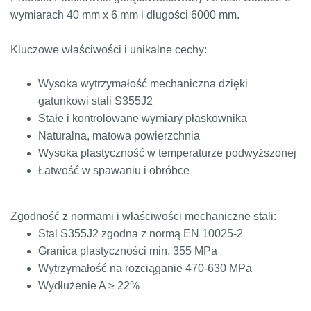
ST52.3
1.0580
17ГС,
11531
224-460
ASt52,
wymiarach 40 mm x 6 mm i długości 6000 mm.
17Г1С
St52-
3N
Kluczowe właściwości i unikalne cechy:
Wysoka wytrzymałość mechaniczna dzięki
gatunkowi stali S355J2
Stałe i kontrolowane wymiary płaskownika
Naturalna, matowa powierzchnia
Wysoka plastyczność w temperaturze podwyższonej
Łatwość w spawaniu i obróbce
Zgodność z normami i właściwości mechaniczne stali:
Stal S355J2 zgodna z normą EN 10025-2
Granica plastyczności min. 355 MPa
Wytrzymałość na rozciąganie 470-630 MPa
Wydłużenie A ≥ 22%