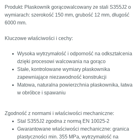
Produkt: Płaskownik gorącowalcowany ze stali S355J2 o
ST52.3
1.0580
17ГС,
11531
224-460
ASt52,
wymiarach: szerokość 150 mm, grubość 12 mm, długość
17Г1С
St52-
6000 mm.
3N
Kluczowe właściwości i cechy:
Wysoka wytrzymałość i odporność na odkształcenia
dzięki procesowi walcowania na gorąco
Stałe, kontrolowane wymiary płaskownika
zapewniające niezawodność konstrukcji
Matowa, naturalna powierzchnia płaskownika, łatwa
w obróbce i spawaniu
Zgodność z normami i właściwości mechaniczne:
Stal S355J2 zgodna z normą EN 10025-2
Gwarantowane właściwości mechaniczne: granica
plastyczności min. 355 MPa, wytrzymałość na