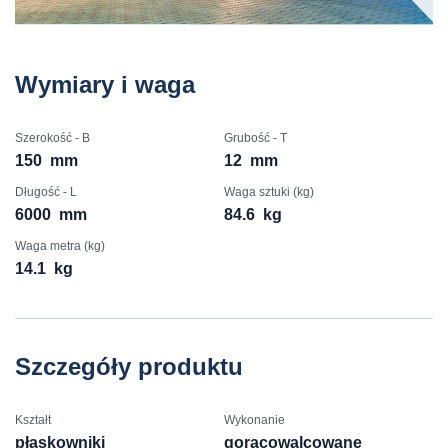
Wymiary i waga
Szerokość - B
Grubość - T
150
mm
12
mm
Długość - L
Waga sztuki (kg)
6000
mm
84.6
kg
Waga metra (kg)
14.1
kg
Szczegóły produktu
Kształt
Wykonanie
płaskowniki
gorącowalcowane