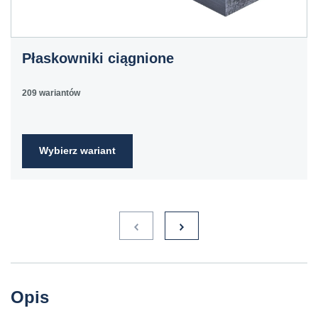
C60E
1.1221
60
070M60,
Ck60
CS60
Płaskowniki ciągnione
E335
1.0060
St6
Ст6пс,
11600
4360-
St60-2
Ст6сп
55C,
209 wariantów
4360-55E,
Fe590-
2FN
Wybierz wariant
S235JR
1.0038
ST3S
Ст2пс,
10000
40A, 40B
RSt37-
Ст2сп
2,
St37-2
S275JR
1.0044
St4V
Ст4пс,
11425
161-430,
RSt42-
Ст4сп
43A, 43B
2, St
44-2
S355J2
1.0577
st52-3
17ГС,
11531
224-460
ASt52,
Opis
17Г1С
St52-
3N