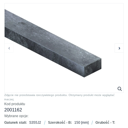
Zdjęcie nie przedstawia rzeczywistego produktu. Otrzymany produkt może wyglądać
inaczej.
Kod produktu
2001162
Wybrane opcje:
Gatunek stali:
S355J2
Szerokość - B:
150
[mm]
Grubość - T: