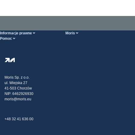
Informacje prawne
Moris
Pomoc
Ogólne Warunki Handlowe
O nas
Strona POMOCY
Polityka Prywatności
Hurtownia stali
Transport
Strategia podatkowa
Blog
Reklamacje
Moris Sp. z o.o.
ul. Wiejska 27
Kontakt
41-503 Chorzów
NIP: 6462926930
moris@moris.eu
+48 32 41 636 00