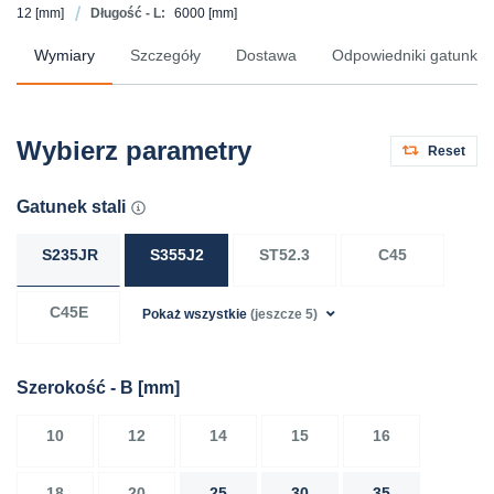
12
[mm]
Długość - L:
6000
[mm]
Wymiary
Szczegóły
Dostawa
Odpowiedniki gatunków 
Wybierz parametry
Reset
Gatunek stali
S235JR
S355J2
ST52.3
C45
C45E
Pokaż wszystkie
(jeszcze 5)
Szerokość - B
[mm]
10
12
14
15
16
18
20
25
30
35