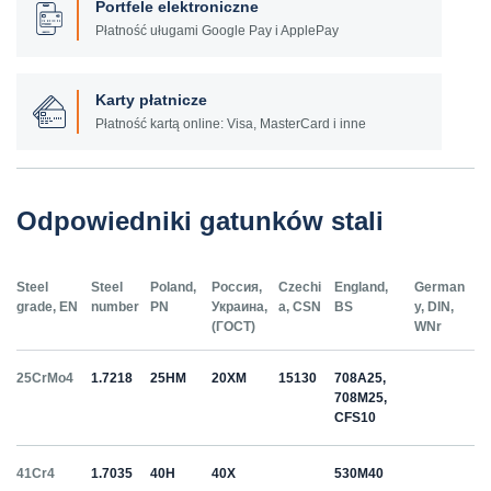
Portfele elektroniczne
Płatność uługami Google Pay i ApplePay
Karty płatnicze
Płatność kartą online: Visa, MasterCard i inne
Odpowiedniki gatunków stali
Steel
Steel
Poland,
Россия,
Czechi
England,
German
grade, EN
number
PN
Украина,
a, CSN
BS
y, DIN,
(ГОСТ)
WNr
25CrMo4
1.7218
25HM
20ХМ
15130
708A25,
708M25,
CFS10
41Cr4
1.7035
40H
40Х
530M40