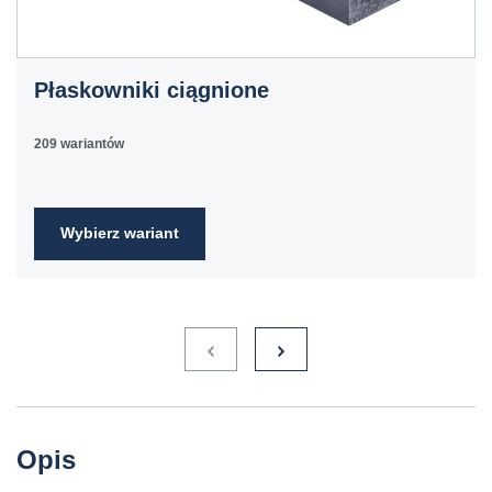
C60E
1.1221
60
070M60,
Ck60
CS60
Płaskowniki ciągnione
E335
1.0060
St6
Ст6пс,
11600
4360-
St60-2
Ст6сп
55C,
209 wariantów
4360-55E,
Fe590-
2FN
Wybierz wariant
S235JR
1.0038
ST3S
Ст2пс,
10000
40A, 40B
RSt37-
Ст2сп
2,
St37-2
S275JR
1.0044
St4V
Ст4пс,
11425
161-430,
RSt42-
Ст4сп
43A, 43B
2, St
44-2
S355J2
1.0577
st52-3
17ГС,
11531
224-460
ASt52,
Opis
17Г1С
St52-
3N