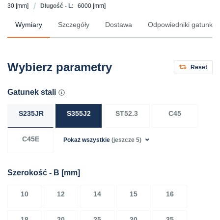
30
[mm]
Długość - L:
6000
[mm]
Wymiary
Szczegóły
Dostawa
Odpowiedniki gatunków 
Wybierz parametry
Reset
Gatunek stali
S235JR
S355J2
ST52.3
C45
C45E
Pokaż wszystkie
(jeszcze 5)
Szerokość - B
[mm]
10
12
14
15
16
18
20
25
30
35