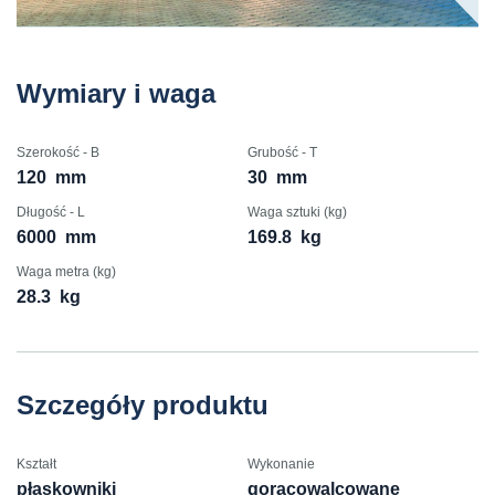
Wymiary i waga
Szerokość - B
Grubość - T
120
mm
30
mm
Długość - L
Waga sztuki (kg)
6000
mm
169.8
kg
Waga metra (kg)
28.3
kg
Szczegóły produktu
Kształt
Wykonanie
płaskowniki
gorącowalcowane