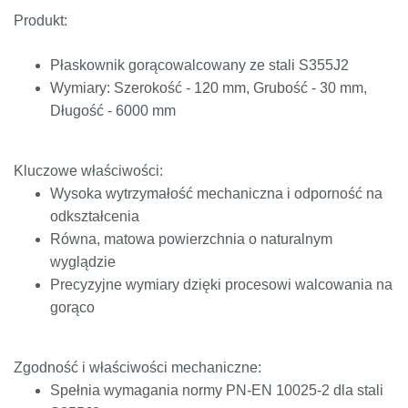
Produkt:
ST52.3
1.0580
17ГС,
11531
224-460
ASt52,
17Г1С
St52-
Płaskownik gorącowalcowany ze stali S355J2
3N
Wymiary: Szerokość - 120 mm, Grubość - 30 mm,
Długość - 6000 mm
Kluczowe właściwości:
Wysoka wytrzymałość mechaniczna i odporność na
odkształcenia
Równa, matowa powierzchnia o naturalnym
wyglądzie
Precyzyjne wymiary dzięki procesowi walcowania na
gorąco
Zgodność i właściwości mechaniczne:
Spełnia wymagania normy PN-EN 10025-2 dla stali