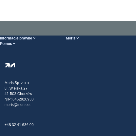
Informacje prawne
Moris
Pomoc
Ogólne Warunki Handlowe
O nas
Strona POMOCY
Polityka Prywatności
Hurtownia stali
Transport
Strategia podatkowa
Blog
Reklamacje
Moris Sp. z o.o.
ul. Wiejska 27
Kontakt
41-503 Chorzów
NIP: 6462926930
moris@moris.eu
+48 32 41 636 00