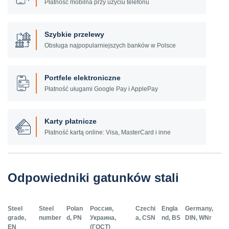
Płatność mobilna przy użyciu telefonu
Szybkie przelewy
Obsługa najpopularniejszych banków w Polsce
Portfele elektroniczne
Płatność uługami Google Pay i ApplePay
Karty płatnicze
Płatność kartą online: Visa, MasterCard i inne
Odpowiedniki gatunków stali
Steel
Steel
Polan
Россия,
Czechi
Engla
Germany,
grade,
number
d, PN
Украина,
a, CSN
nd, BS
DIN, WNr
EN
(ГОСТ)