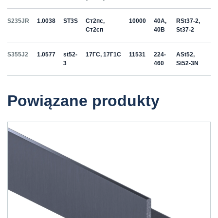
S235JR
1.0038
ST3S
Ст2пс,
10000
40A,
RSt37-2,
Ст2сп
40B
St37-2
S355J2
1.0577
st52-
17ГС, 17Г1С
11531
224-
ASt52,
3
460
St52-3N
Powiązane produkty