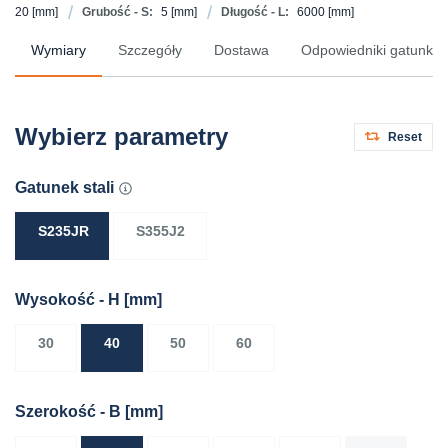
20
[mm]
Grubość - S:
5
[mm]
Długość - L:
6000
[mm]
Wymiary
Szczegóły
Dostawa
Odpowiedniki gatunków 
Wybierz parametry
Reset
Gatunek stali
S235JR
S355J2
Wysokość - H
[mm]
30
40
50
60
Szerokość - B
[mm]