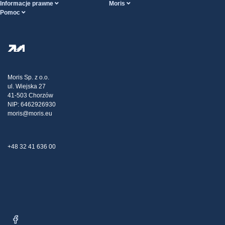
Informacje prawne
Moris
Pomoc
Ogólne Warunki Handlowe
O nas
Strona POMOCY
Polityka Prywatności
Hurtownia stali
Transport
Strategia podatkowa
Blog
Reklamacje
Moris Sp. z o.o.
ul. Wiejska 27
Kontakt
41-503 Chorzów
NIP: 6462926930
moris@moris.eu
+48 32 41 636 00