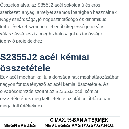
Összefoglalva, az S355J2 acél sokoldalú és erős
szerkezeti anyag, amelyet számos iparágban használnak.
Nagy szilárdsága, jó hegeszthetősége és dinamikus
terhelésekkel szembeni ellenállóképessége ideális
választássá teszi a megbízhatóságot és tartósságot
igénylő projektekhez.
S2355J2 acél kémiai
összetétele
Egy acél mechanikai tulajdonságainak meghatározásában
nagyon fontos tényező az acél kémiai összetétele. Az
olvadékelemzés szerint az S2355J2 acél kémiai
összetételének meg kell felelnie az alábbi táblázatban
megadott értékeknek.
C MAX. %-BAN A TERMÉK
M
MEGNEVEZÉS
NÉVLEGES VASTAGSÁGÁHOZ
%