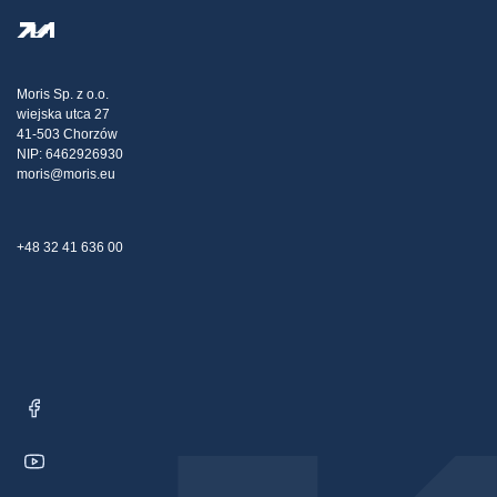
Személyes adatok védelme
Steel Wholesale
Kiszállítás
Adóstratégia
Blog
Panaszok
Moris Sp. z o.o.
wiejska utca 27
Kapcsolat
41-503 Chorzów
NIP: 6462926930
moris@moris.eu
+48 32 41 636 00