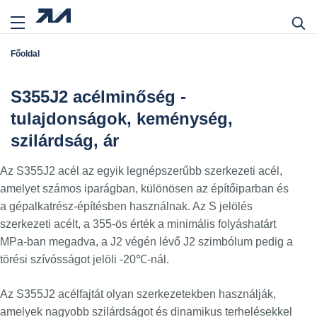
Főoldal
S355J2 acélminőség -
tulajdonságok, keménység,
szilárdság, ár
Az S355J2 acél az egyik legnépszerűbb szerkezeti acél,
amelyet számos iparágban, különösen az építőiparban és
a gépalkatrész-építésben használnak. Az S jelölés
szerkezeti acélt, a 355-ös érték a minimális folyáshatárt
MPa-ban megadva, a J2 végén lévő J2 szimbólum pedig a
törési szívósságot jelöli -20℃-nál.
Az S355J2 acélfajtát olyan szerkezetekben használják,
amelyek nagyobb szilárdságot és dinamikus terhelésekkel