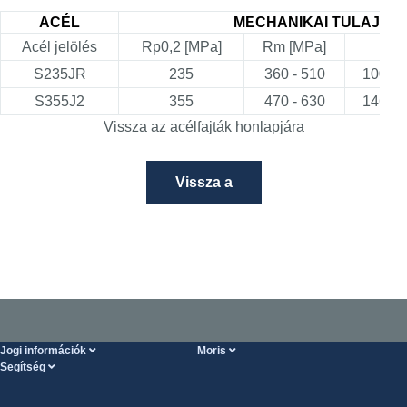
ACÉL
MECHANIKAI TULAJD
Acél jelölés
Rp0,2 [MPa]
Rm [MPa]
HB
S235JR
235
360 - 510
100 - 
S355J2
355
470 - 630
146 - 
Vissza az acélfajták honlapjára
Vissza a
Jogi információk
Moris
Segítség
Szolgáltatások feltételei
Rólunk
SÚGÓ oldal