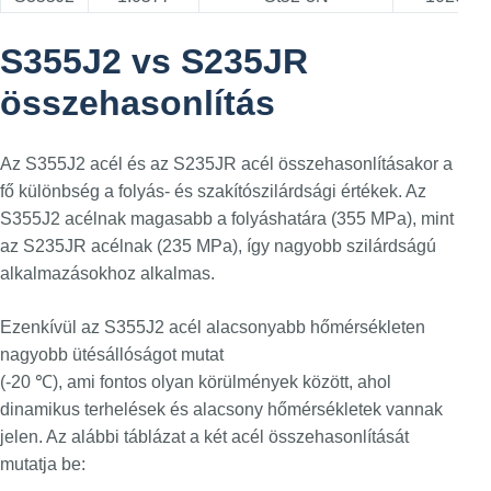
S355J2 vs S235JR
összehasonlítás
Az S355J2 acél és az S235JR acél összehasonlításakor a
fő különbség a folyás- és szakítószilárdsági értékek. Az
S355J2 acélnak magasabb a folyáshatára (355 MPa), mint
az S235JR acélnak (235 MPa), így nagyobb szilárdságú
alkalmazásokhoz alkalmas.
Ezenkívül az S355J2 acél alacsonyabb hőmérsékleten
nagyobb ütésállóságot mutat
(-20 ℃), ami fontos olyan körülmények között, ahol
dinamikus terhelések és alacsony hőmérsékletek vannak
jelen. Az alábbi táblázat a két acél összehasonlítását
mutatja be: