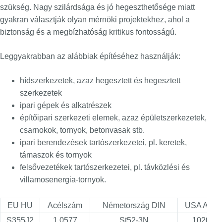
szükség. Nagy szilárdsága és jó hegeszthetősége miatt
gyakran választják olyan mérnöki projektekhez, ahol a
biztonság és a megbízhatóság kritikus fontosságú.
Leggyakrabban az alábbiak építéséhez használják:
hídszerkezetek, azaz hegesztett és hegesztett
szerkezetek
ipari gépek és alkatrészek
építőipari szerkezeti elemek, azaz épületszerkezetek,
csarnokok, tornyok, betonvasak stb.
ipari berendezések tartószerkezetei, pl. keretek,
támaszok és tornyok
felsővezetékek tartószerkezetei, pl. távközlési és
villamosenergia-tornyok.
EU HU
Acélszám
Németország DIN
USA AISI
S355J2
1.0577
St52-3N
1020