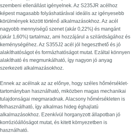
szembeni ellenállást igényelnek. Az S235JR acélhoz
képest magasabb folyáshatárával ideális az igényesebb
körülmények között történő alkalmazásokhoz. Az acél
nagyobb mennyiségű szenet (akár 0,22%) és mangánt
(akár 1,60%) tartalmaz, ami hozzájárul a szilárdságához és
keménységéhez. Az S355J2 acél jól hegeszthető és jó
alakíthatóságot és formázhatóságot mutat. Ezáltal könnyen
alakítható és megmunkálható, így nagyon jó anyag
szerkezeti alkalmazásokhoz.
Ennek az acélnak az az előnye, hogy széles hőmérséklet-
tartományban használható, miközben magas mechanikai
tulajdonságai megmaradnak. Alacsony hőmérsékleten is
felhasználható, így alkalmas hideg éghajlatú
alkalmazásokhoz. Ezenkívül horganyzott állapotban jó
korrózióállóságot mutat, és kitett környezetben is
használható.