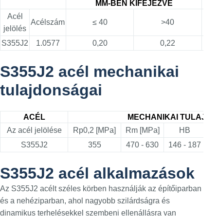
MM-BEN KIFEJEZVE
MAX
Acél
Acélszám
≤ 40
>40
jelölés
S355J2
1.0577
0,20
0,22
1,6
S355J2 acél mechanikai
tulajdonságai
ACÉL
MECHANIKAI TULAJD
Az acél jelölése
Rp0,2 [MPa]
Rm [MPa]
HB
Ny
S355J2
355
470 - 630
146 - 187
S355J2 acél alkalmazások
Az S355J2 acélt széles körben használják az építőiparban
és a nehéziparban, ahol nagyobb szilárdságra és
dinamikus terhelésekkel szembeni ellenállásra van