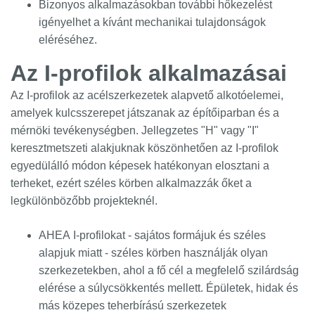
Bizonyos alkalmazásokban további hőkezelést
igényelhet a kívánt mechanikai tulajdonságok
eléréséhez.
Az I-profilok alkalmazásai
Az I-profilok az acélszerkezetek alapvető alkotóelemei,
amelyek kulcsszerepet játszanak az építőiparban és a
mérnöki tevékenységben. Jellegzetes "H" vagy "I"
keresztmetszeti alakjuknak köszönhetően az I-profilok
egyedülálló módon képesek hatékonyan elosztani a
terheket, ezért széles körben alkalmazzák őket a
legkülönbözőbb projekteknél.
A
HEA
I-profilokat - sajátos formájuk és széles
alapjuk miatt - széles körben használják olyan
szerkezetekben, ahol a fő cél a megfelelő szilárdság
elérése a súlycsökkentés mellett. Épületek, hidak és
más közepes teherbírású szerkezetek