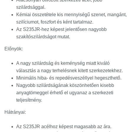
szilárdsággal.
Kémiai összetétele kis mennyiségű szenet, mangánt,
szilíciumot, foszfort és ként tartalmaz.
Az S235JR-hez képest jelentősen nagyobb
szakítószilárdságot mutat.
Előnyök:
A nagy szilárdság és keménység miatt kiváló
választás a nagy terhelésnek kitett szerkezetekhez.
Minimális hiba- és repedésveszéllyel hegeszthető.
Nagyobb szilárdságának köszönhetően kisebb
anyagtömeggel érhető el ugyanaz a szerkezeti
teljesítmény.
Hátrányai:
Az S235JR acélhoz képest magasabb az ára.