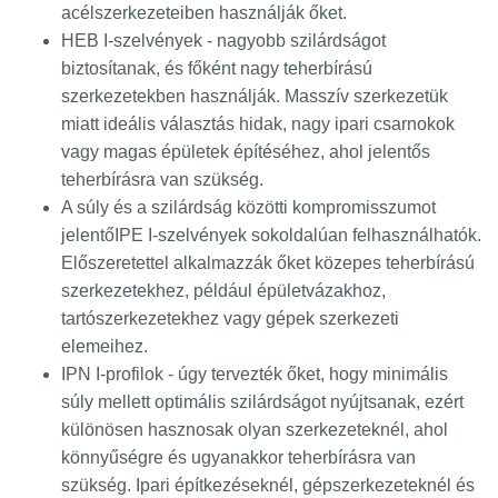
acélszerkezeteiben használják őket.
HEB I-szelvények
- nagyobb szilárdságot
biztosítanak, és főként nagy teherbírású
szerkezetekben használják. Masszív szerkezetük
miatt ideális választás hidak, nagy ipari csarnokok
vagy magas épületek építéséhez, ahol jelentős
teherbírásra van szükség.
A súly és a szilárdság közötti kompromisszumot
jelentő
IPE I-szelvények
sokoldalúan felhasználhatók.
Előszeretettel alkalmazzák őket közepes teherbírású
szerkezetekhez, például épületvázakhoz,
tartószerkezetekhez vagy gépek szerkezeti
elemeihez.
IPN I-profilok
- úgy tervezték őket, hogy minimális
súly mellett optimális szilárdságot nyújtsanak, ezért
különösen hasznosak olyan szerkezeteknél, ahol
könnyűségre és ugyanakkor teherbírásra van
szükség. Ipari építkezéseknél, gépszerkezeteknél és