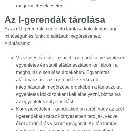
megrendelések esetén.
Az I-gerendák tárolása
Az acél I-gerendák megfelelő tárolása kulcsfontosságú
minőségük és funkcionalitásuk megőrzéséhez.
Ajánlásaink:
Vízszintes tárolás - az acél I-gerendákat vízszintesen,
egyenletes és stabil alátámasztáson kell tárolni a
meghajlás elkerülése érdekében. Egyenletes
alátámasztás - az I-gerendák szerkezeti
integritásának megőrzése érdekében a támaszokat
egyenletes időközönként kell elhelyezni, biztosítva
az egyenletes súlyeloszlást.
Korrózióvédelem - gondoskodjon arról, hogy az acél
I-gerendákat száraz környezetben tárolják, védve
őket az időjárás viszontagságaitól. Kültéri tárolás
esetén használjon ponyvát vagy más védelmet.