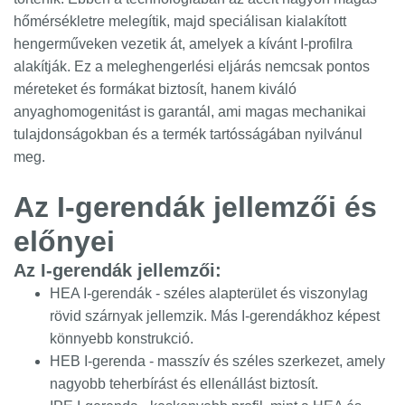
hőmérsékletre melegítik, majd speciálisan kialakított
hengerműveken vezetik át, amelyek a kívánt I-profilra
alakítják. Ez a meleghengerlési eljárás nemcsak pontos
méreteket és formákat biztosít, hanem kiváló
anyaghomogenitást is garantál, ami magas mechanikai
tulajdonságokban és a termék tartósságában nyilvánul
meg.
Az I-gerendák jellemzői és
előnyei
Az I-gerendák jellemzői:
HEA I-gerendák - széles alapterület és viszonylag
rövid szárnyak jellemzik. Más I-gerendákhoz képest
könnyebb konstrukció.
HEB I-gerenda - masszív és széles szerkezet, amely
nagyobb teherbírást és ellenállást biztosít.