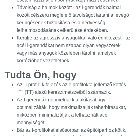
Távolság a halmok között - az I-gerendák halmai
között célszerű megfelelő távolságot tartani a levegő
keringésének biztosítása és a nedvesség
felhalmozódásának elkerülése érdekében.
Kerülje az agresszív anyagokkal való érintkezést - az
acél I-gerendákat nem szabad olyan vegyszerek
vagy más anyagok közelében tárolni, amelyek
korrózióhoz vezethetnek.
Tudta Ön, hogy
Az "I-profil" kifejezés az e profilokra jellemző kettős
"T" (TT) alakú keresztmetszetből származik.
Az I-gerendák geometriai kialakítását úgy
optimalizálták, hogy maximalizálják teherbírásukat,
miközben minimalizálják a felhasznált acél
mennyiségét.
Bár az I-profilokat elsősorban az építőiparhoz kötik,