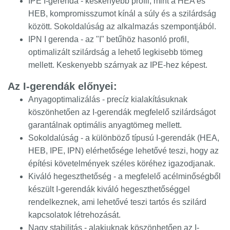
IPE I-gerenda - keskenyebb profil, mint a HEA és
HEB, kompromisszumot kínál a súly és a szilárdság
között. Sokoldalúság az alkalmazás szempontjából.
IPN I gerenda - az "I" betűhöz hasonló profil,
optimalizált szilárdság a lehető legkisebb tömeg
mellett. Keskenyebb szárnyak az IPE-hez képest.
Az I-gerendák előnyei:
Anyagoptimalizálás - precíz kialakításuknak
köszönhetően az I-gerendák megfelelő szilárdságot
garantálnak optimális anyagtömeg mellett.
Sokoldalúság - a különböző típusú I-gerendák (HEA,
HEB, IPE, IPN) elérhetősége lehetővé teszi, hogy az
építési követelmények széles köréhez igazodjanak.
Kiváló hegeszthetőség - a megfelelő acélminőségből
készült I-gerendák kiváló hegeszthetőséggel
rendelkeznek, ami lehetővé teszi tartós és szilárd
kapcsolatok létrehozását.
Nagy stabilitás - alakjuknak köszönhetően az I-