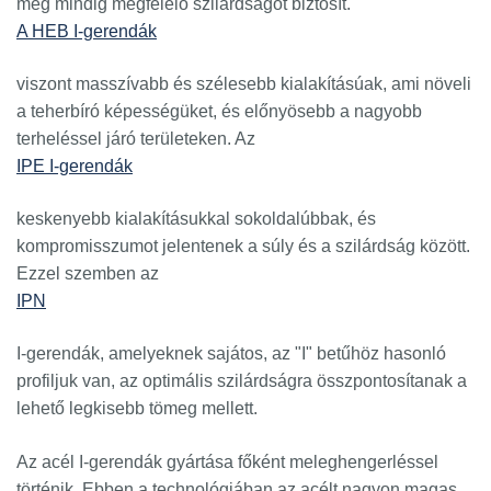
még mindig megfelelő szilárdságot biztosít.
A HEB I-gerendák
viszont masszívabb és szélesebb kialakításúak, ami növeli
a teherbíró képességüket, és előnyösebb a nagyobb
terheléssel járó területeken. Az
IPE I-gerendák
keskenyebb kialakításukkal sokoldalúbbak, és
kompromisszumot jelentenek a súly és a szilárdság között.
Ezzel szemben az
IPN
I-gerendák, amelyeknek sajátos, az "I" betűhöz hasonló
profiljuk van, az optimális szilárdságra összpontosítanak a
lehető legkisebb tömeg mellett.
Az acél I-gerendák gyártása főként meleghengerléssel
történik. Ebben a technológiában az acélt nagyon magas