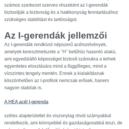
számos szerkezet szerves részeként az I-gerendák
biztosítják a biztonság és a hatékonyság fenntartásához
szükséges stabilitást és tartósságot.
Az I-gerendák jellemzői
Az I-gerendák rendkívül népszerű acélszelvények,
amelyek keresztmetszete a "H" betűhöz hasonló alakú,
ami egyedülálló képességet biztosít számukra a terhek
egyenletes elosztására mind a függőleges, mind a
vízszintes tengely mentén. Ennek a kialakításnak
köszönhetően az I-profilok nemcsak erősek, hanem
nagyon stabilak is.
A HEA acél I-gerenda
széles alapterülettel és viszonylag rövid szárnyakkal
rendelkezik, ami könnyebbé és gazdaságosabbá teszi, de