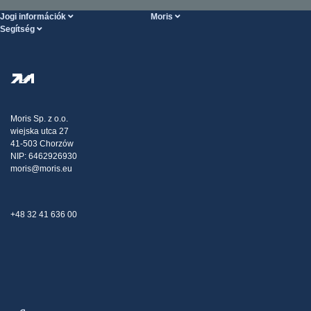
Jogi információk
Moris
Segítség
Szolgáltatások feltételei
Rólunk
SÚGÓ oldal
Személyes adatok védelme
Steel Wholesale
Kiszállítás
Adóstratégia
Blog
Panaszok
Moris Sp. z o.o.
wiejska utca 27
Kapcsolat
41-503 Chorzów
NIP: 6462926930
moris@moris.eu
+48 32 41 636 00