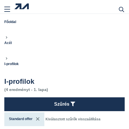
Főoldal
Acél
I-profilok
I-profilok
(4 eredményt - 1. lapa)
Szűrés
Standard offer
Kiválasztott szűrők visszaállítása