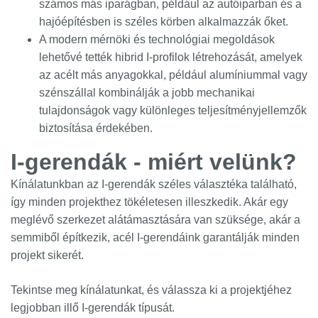
számos más iparágban, például az autóiparban és a
hajóépítésben is széles körben alkalmazzák őket.
A modern mérnöki és technológiai megoldások
lehetővé tették hibrid I-profilok létrehozását, amelyek
az acélt más anyagokkal, például alumíniummal vagy
szénszállal kombinálják a jobb mechanikai
tulajdonságok vagy különleges teljesítményjellemzők
biztosítása érdekében.
I-gerendák - miért velünk?
Kínálatunkban az I-gerendák széles választéka található,
így minden projekthez tökéletesen illeszkedik. Akár egy
meglévő szerkezet alátámasztására van szüksége, akár a
semmiből építkezik, acél I-gerendáink garantálják minden
projekt sikerét.
Tekintse meg kínálatunkat, és válassza ki a projektjéhez
legjobban illő I-gerendák típusát.