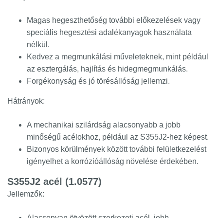
Magas hegeszthetőség további előkezelések vagy
speciális hegesztési adalékanyagok használata
nélkül.
Kedvez a megmunkálási műveleteknek, mint például
az esztergálás, hajlítás és hidegmegmunkálás.
Forgékonyság és jó törésállóság jellemzi.
Hátrányok:
A mechanikai szilárdság alacsonyabb a jobb
minőségű acélokhoz, például az S355J2-hez képest.
Bizonyos körülmények között további felületkezelést
igényelhet a korrózióállóság növelése érdekében.
S355J2 acél (1.0577)
Jellemzők:
Alacsonyan ötvözött szerkezeti acél, jobb