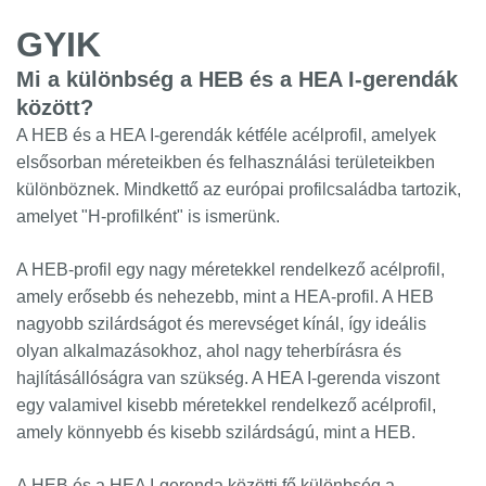
GYIK
Mi a különbség a HEB és a HEA I-gerendák
között?
A HEB és a HEA I-gerendák kétféle acélprofil, amelyek
elsősorban méreteikben és felhasználási területeikben
különböznek. Mindkettő az európai profilcsaládba tartozik,
amelyet "H-profilként" is ismerünk.
A HEB-profil egy nagy méretekkel rendelkező acélprofil,
amely erősebb és nehezebb, mint a HEA-profil. A HEB
nagyobb szilárdságot és merevséget kínál, így ideális
olyan alkalmazásokhoz, ahol nagy teherbírásra és
hajlításállóságra van szükség. A HEA I-gerenda viszont
egy valamivel kisebb méretekkel rendelkező acélprofil,
amely könnyebb és kisebb szilárdságú, mint a HEB.
A HEB és a HEA I-gerenda közötti fő különbség a