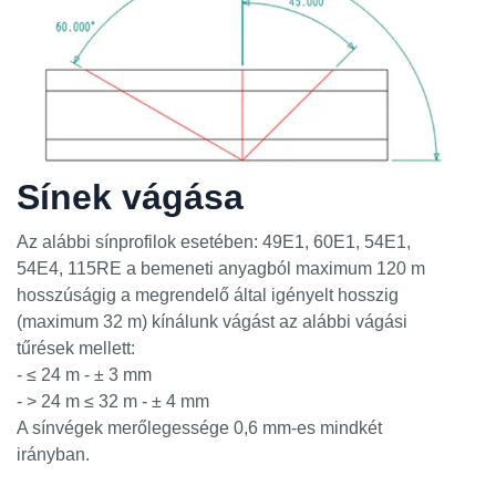
Sínek vágása
Az alábbi sínprofilok esetében: 49E1, 60E1, 54E1,
54E4, 115RE a bemeneti anyagból maximum 120 m
hosszúságig a megrendelő által igényelt hosszig
(maximum 32 m) kínálunk vágást az alábbi vágási
tűrések mellett:
- ≤ 24 m - ± 3 mm
- > 24 m ≤ 32 m - ± 4 mm
A sínvégek merőlegessége 0,6 mm-es mindkét
irányban.