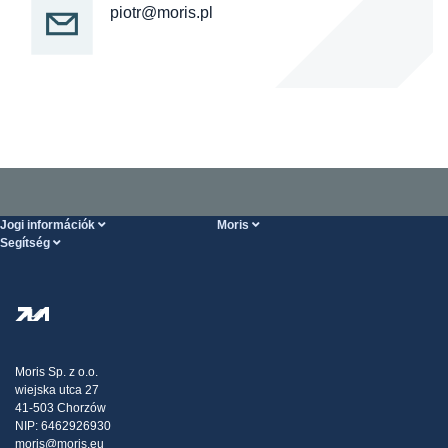
piotr@moris.pl
Jogi információk
Moris
Segítség
Szolgáltatások feltételei
Rólunk
SÚGÓ oldal
Személyes adatok védelme
Steel Wholesale
Kiszállítás
Adóstratégia
Blog
Panaszok
Moris Sp. z o.o.
wiejska utca 27
Kapcsolat
41-503 Chorzów
NIP: 6462926930
moris@moris.eu