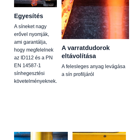
Egyesítés
A síneket nagy
erővel nyomják,
ami garantálja,
A varratdudorok
hogy megfelelnek
eltávolítása
az ID112 és a PN
EN 14587-1
A felesleges anyag levágása
sínhegesztési
a sín profiljáról
követelményeknek.