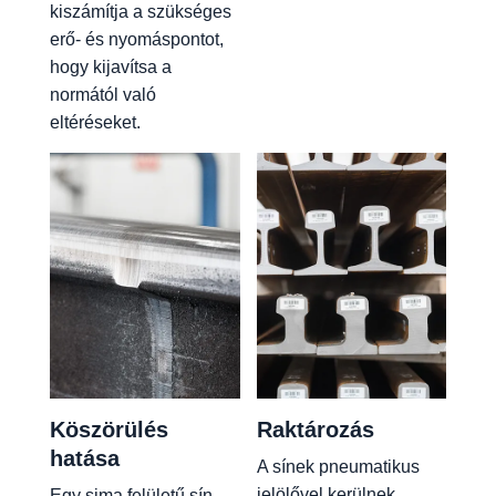
kiszámítja a szükséges
erő- és nyomáspontot,
hogy kijavítsa a
normától való
eltéréseket.
Köszörülés
Raktározás
hatása
A sínek pneumatikus
jelölővel kerülnek
Egy sima felületű sín