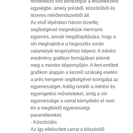
rendelkező sínt bevezetjük a felületkezelő
egységbe, amely présből, köszörűből és
lézeres mérőrendszerből áll.
Az első lépésben három lézerfej
segítségével megmérjük mennyire
egyenes, annak megállapítására, hogy a
sín meghajlott-e a hegesztés során
valamelyik tengelyéhez képest. A mérési
eredmény grafikon formájában jelenik
meg a monitor képernyőjén. A fent említett
grafikon alapján a kezelő szükség esetén
a prés hengerei segítségével korrigálja az
egyenességet. Addig ismétli a mérési és
egyengetési műveleteket, amíg a sín
egyenessége a varrat környékén el nem
éri a megfelelő egyenességi
paramétereket.
- Köszörülés
Az így elkészített varrat a köszörülő