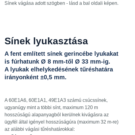
Sínek vágása adott szögben -
lásd a bal oldali képen.
Sínek lyukasztása
A fent említett sínek gerincébe lyukakat
is fúrhatunk Ø 8 mm-től Ø 33 mm-ig.
A lyukak elhelykedésének tűréshatára
irányonként ±0,5 mm.
A 60E1A6, 60E1A1, 49E1A3 számú csúcssínek,
ugyanúgy mint a többi sínt, maximum 120 m
hosszúságú alapanyagból kerülnek kivágásra az
ügyfél által igényel hosszúságúra (maximum 32 m-re)
az alábbi vágási tűréshatárokkal: