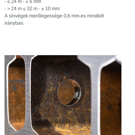
- ≤ 24 m - ± 6 mm
- > 24 m ≤ 32 m - ± 10 mm
A sínvégek merőlegessége 0,6 mm-es mindkét
irányban.