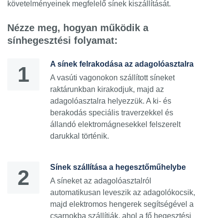
követelményeinek megfelelő sínek kiszállítását.
Nézze meg, hogyan működik a
sínhegesztési folyamat:
A sínek felrakodása az adagolóasztalra
A vasúti vagonokon szállított síneket
raktárunkban kirakodjuk, majd az
adagolóasztalra helyezzük. A ki- és
berakodás speciális traverzekkel és
állandó elektromágnesekkel felszerelt
darukkal történik.
Sínek szállítása a hegesztőműhelybe
A síneket az adagolóasztalról
automatikusan leveszik az adagolókocsik,
majd elektromos hengerek segítségével a
csarnokba szállítják, ahol a fő hegesztési