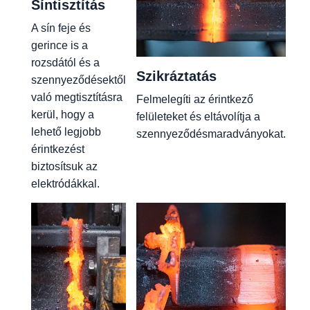
Síntisztítás
A sín feje és
gerince is a
rozsdától és a
Szikráztatás
szennyeződésektől
való megtisztításra
Felmelegíti az érintkező
kerül, hogy a
felületeket és eltávolítja a
lehető legjobb
szennyeződésmaradványokat.
érintkezést
biztosítsuk az
elektródákkal.