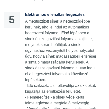
Elektromos ellenállás-hegesztés
A megtisztított sínek a hegesztőgépbe
kerülnek, ahol elindul az automatikus
hegesztési folyamat. Első lépésben a
sínek összeigazítási folyamata zajlik le,
melynek során beállítjuk a sínek
egymáshoz viszonyított helyes helyzetét
úgy, hogy a sínek magasságbeli eltérései
a síntalp magasságába kerüljenek. A
sínek összeigazítási folyamata után indul
el a hegesztési folyamat a következő
lépésekben:
-
Elő szikráztatás
- eltávolítja az oxidokat,
kiigazítja az érintkezési felületet,
-
Felmelegítés
- a sínek vége kerül
felmelegítésre a megfelelő mélységig,
-
Végső szikráztatás
- megtisztítja a sínek