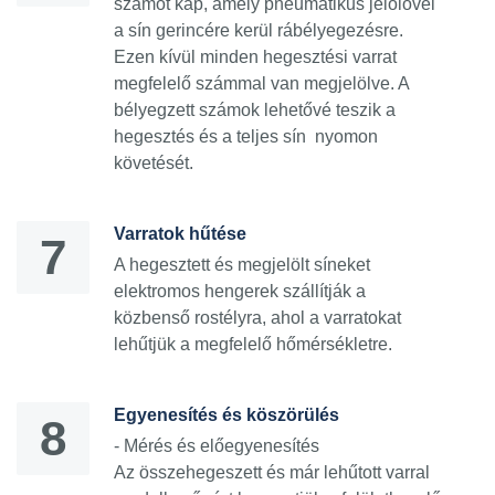
számot kap, amely pneumatikus jelölővel
a sín gerincére kerül rábélyegezésre.
Ezen kívül minden hegesztési varrat
megfelelő számmal van megjelölve. A
bélyegzett számok lehetővé teszik a
hegesztés és a teljes sín nyomon
követését.
Varratok hűtése
A hegesztett és megjelölt síneket
elektromos hengerek szállítják a
közbenső rostélyra, ahol a varratokat
lehűtjük a megfelelő hőmérsékletre.
Egyenesítés és köszörülés
- Mérés és előegyenesítés
Az összehegeszett és már lehűtott varral