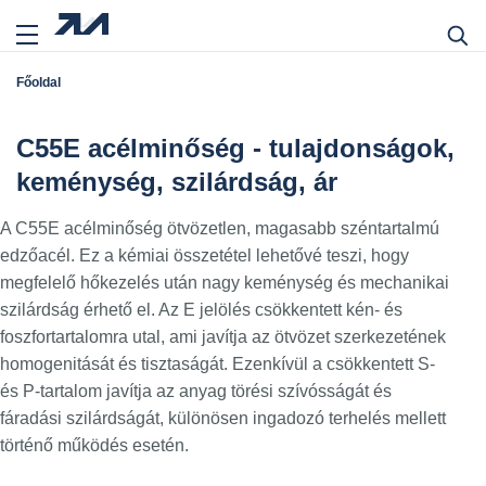
Főoldal
C55E acélminőség - tulajdonságok,
keménység, szilárdság, ár
A C55E acélminőség ötvözetlen, magasabb széntartalmú
edzőacél. Ez a kémiai összetétel lehetővé teszi, hogy
megfelelő hőkezelés után nagy keménység és mechanikai
szilárdság érhető el. Az E jelölés csökkentett kén- és
foszfortartalomra utal, ami javítja az ötvözet szerkezetének
homogenitását és tisztaságát. Ezenkívül a csökkentett S-
és P-tartalom javítja az anyag törési szívósságát és
fáradási szilárdságát, különösen ingadozó terhelés mellett
történő működés esetén.