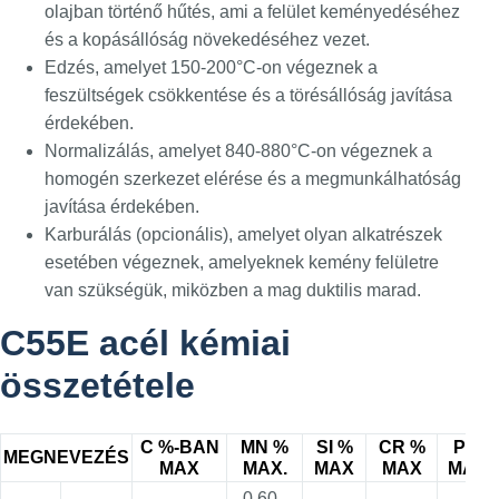
olajban történő hűtés, ami a felület keményedéséhez
és a kopásállóság növekedéséhez vezet.
Edzés, amelyet 150-200°C-on végeznek a
feszültségek csökkentése és a törésállóság javítása
érdekében.
Normalizálás, amelyet 840-880°C-on végeznek a
homogén szerkezet elérése és a megmunkálhatóság
javítása érdekében.
Karburálás (opcionális), amelyet olyan alkatrészek
esetében végeznek, amelyeknek kemény felületre
van szükségük, miközben a mag duktilis marad.
C55E acél kémiai
összetétele
C %-BAN
MN %
SI %
CR %
P %
MEGNEVEZÉS
MAX
MAX.
MAX
MAX
MAX.
0,60 -