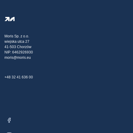
Szolgáltatások feltételei
Rólunk
SÚGÓ oldal
Személyes adatok védelme
Steel Wholesale
Kiszállítás
Adóstratégia
Blog
Panaszok
Moris Sp. z o.o.
wiejska utca 27
Kapcsolat
41-503 Chorzów
NIP: 6462926930
moris@moris.eu
+48 32 41 636 00