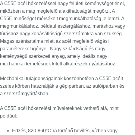
A C55E acél hőkezeléssel nagy felületi keménységet ér el,
miközben a mag megfelelő alakíthatóságát megőrzi. A
C55E minőséget mérsékelt megmunkálhatóság jellemzi. A
megmunkáláshoz, például esztergáláshoz, maráshoz vagy
fúráshoz nagy kopásállóságú szerszámokra van szükség.
Magas széntartalma miatt az acél megfelelő vágási
paramétereket igényel. Nagy szilárdságú és nagy
keménységű szerkezeti anyag, amely ideális nagy
mechanikai terhelésnek kitett alkatrészek gyártásához.
Mechanikai tulajdonságainak köszönhetően a C55E acélt
széles körben használják a gépiparban, az autóiparban és
a szerszámgyártásban.
A C55E acél hőkezelési műveleteknek vethető alá, mint
például:
Edzés, 820-860°C-ra történő hevítés, vízben vagy