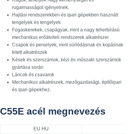
rugalmasságot igényelnek.
Hajtási rendszerekben és ipari gépekben használt
tengelyek és tengelyek
Fogaskerekek, csapágyak, mint a nagy teherbírású
mechanikus erőátviteli rendszerek alkatrészei
Csapok és perselyek, mint súrlódásnak és kopásnak
kitett alkatrészek
Kések és szerszámok, kézi és műszaki szerszámok
gyártása során
Láncok és csavarok
Mechanikus alkatrészek, mezőgazdasági, építőipari
és ipari gépekhez.
C55E acél megnevezés
EU HU
Acé