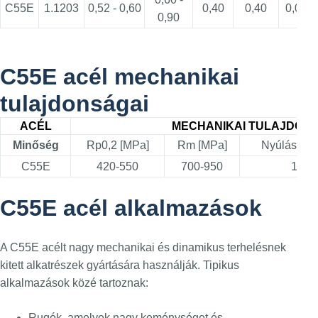
C55E
1.1203
0,52 - 0,60
0,40
0,40
0,035
0,90
C55E acél mechanikai
tulajdonságai
ACÉL
MECHANIKAI TULAJDON
Minőség
Rp0,2 [MPa]
Rm [MPa]
Nyúlás %] 
C55E
420-550
700-950
12-1
C55E acél alkalmazások
A C55E acélt nagy mechanikai és dinamikus terhelésnek
kitett alkatrészek gyártására használják. Tipikus
alkalmazások közé tartoznak:
Rugók, amelyek nagy keménységet és