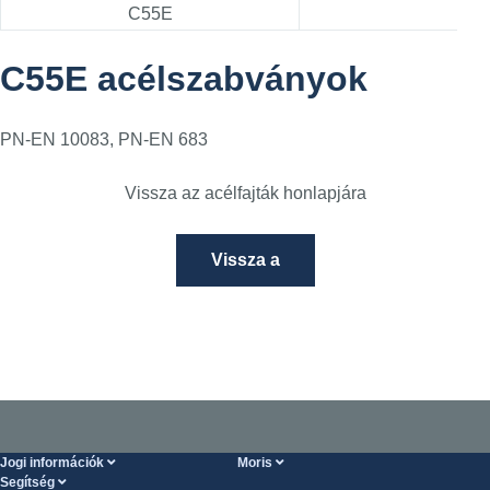
C55E
1
C55E acélszabványok
PN-EN 10083, PN-EN 683
Vissza az acélfajták honlapjára
Vissza a
Jogi információk
Moris
Segítség