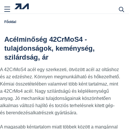
Főoldal
Acélminőség 42CrMoS4 -
tulajdonságok, keménység,
szilárdság, ár
A 42CrMoS4 acél egy szerkezeti, ötvözött acél az oltáshoz
és az edzéshez. Könnyen megmunkálható és hőkezelhető.
Kémiai összetételében valamivel több ként tartalmaz, mint
a 42CrMo4 acél. Nagy szilárdságú és képlékenységű
anyag. Jó mechanikai tulajdonságainak köszönhetően
alkalmas változó hajlító és torziós terhelésnek kitett gép-
és berendezésalkatrészek gyártására.
A magasabb kéntartalom miatt többek között a mangánnal