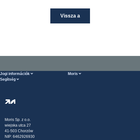
Vissza a
Jogi információk
Moris
Segítség
Szolgáltatások feltételei
Rólunk
SÚGÓ oldal
Személyes adatok védelme
Steel Wholesale
Kiszállítás
Adóstratégia
Blog
Panaszok
Moris Sp. z o.o.
wiejska utca 27
Kapcsolat
41-503 Chorzów
NIP: 6462926930