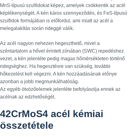
MnS-típusú szulfidokat képez, amelyek csökkentik az acél
képlékenységét. A kén káros szennyeződés, és FeS-típusú
szulfidok formájában is előfordul, ami miatt az acél a
melegalakítás során rideggé válik.
Az acél nagyon nehezen hegeszthető, mivel a
széntartalom a hővel érintett zónában (SWC) repedéshez
vezet, a kén jelenléte pedig magas hőmérsékleten történő
ridegséghez. Ha hegesztésre van szükség, további
hőkezelést kell végezni. A kén hozzáadásának előnye
azonban a jobb megmunkálhatóság.
Az egyéb ötvözőelemek jelenléte befolyásolja ennek az
acélnak az edzhetőségét.
42CrMoS4 acél kémiai
összetétele