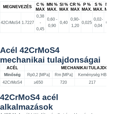
C %
MN %
SI %
CR %
P %
S %
NI %
MEGNEVEZÉS
MAX
MAX.
MAX
MAX
MAX.
MAX.
MAX
0,38
0,60 -
0,90-
0,02-
42CrMoS4
1.7227
-
0,40
0,025
0,30
0,90
1,20
0,04
0,45
Acél 42CrMoS4
mechanikai tulajdonságai
ACÉL
MECHANIKAI TULAJDON
Minőség
Rp0,2 [MPa]
Rm [MPa]
Keménység HB
42CrMoS4
≥650
720
217
42CrMoS4 acél
alkalmazások