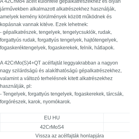
A 42CrMo4 acélt különféle gépalkatrészekhez és olyan
járművekben alkalmazott alkatrészekhez használják,
amelyek kemény körülmények között működnek és
kopásnak vannak kitéve. Ezek lehetnek:
- gépalkatrészek, tengelyek, tengelycsuklók, rudak,
forgattyús rudak, forgattyús tengelyek, hajtótengelyek,
fogaskeréktengelyek, fogaskerekek, felnik, hátlapok.
A 42CrMo(S)4+QT acélfajtát leggyakrabban a nagyon
nagy szilárdságú és alakíthatóságú gépalkatrészekhez,
valamint a változó terhelésnek kitett alkatrészekhez
használják, pl:
- Tengelyek, forgattyús tengelyek, fogaskerekek, tárcsák,
forgórészek, karok, nyomókarok.
EU HU
42CrMoS4
Vissza az acélfajták honlapjára