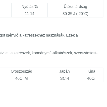
Nyúlás %
Ütőszilárdság
11-14
30-35 J (-20°C)
got igénylő alkatrészekhez használják. Ezek a
tviteli alkatrészek, kormánymű-alkatrészek, szerszámtest-
Oroszország
Japán
Kína
40ChM
SCr4
40Cr