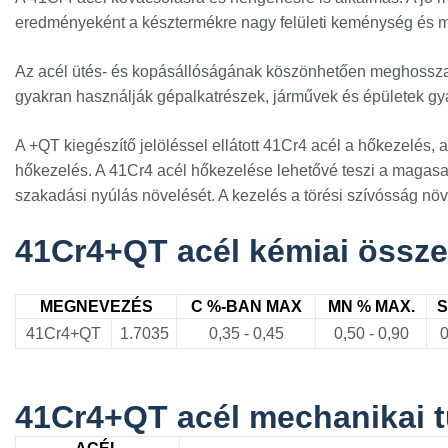
eredményeként a késztermékre nagy felületi keménység és m
Az acél ütés- és kopásállóságának köszönhetően meghosszabbí
gyakran használják gépalkatrészek, járművek és épületek gy
A +QT kiegészítő jelöléssel ellátott 41Cr4 acél a hőkezelés, 
hőkezelés. A 41Cr4 acél hőkezelése lehetővé teszi a magasabb
szakadási nyúlás növelését. A kezelés a törési szívósság növe
41Cr4+QT acél kémiai össze
MEGNEVEZÉS
C %-BAN MAX
MN % MAX.
S
41Cr4+QT
1.7035
0,35 - 0,45
0,50 - 0,90
0
41Cr4+QT acél mechanikai t