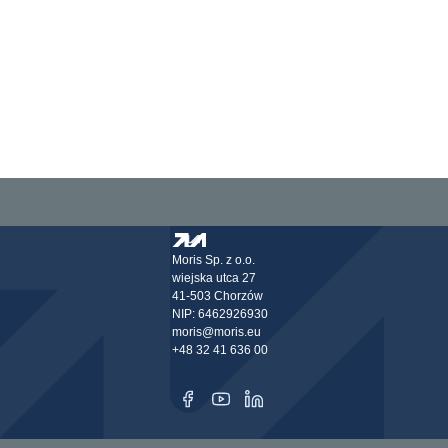
Moris Sp. z o.o.
wiejska utca 27
41-503 Chorzów
NIP: 6462926930
moris@moris.eu
+48 32 41 636 00