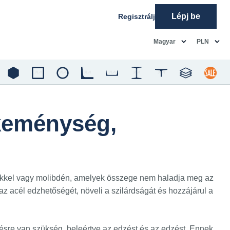
Lépj be
Regisztrálj
common.language
common.c
Magyar
PLN
keménység,
 nikkel vagy molibdén, amelyek összege nem haladja meg az
 acél edzhetőségét, növeli a szilárdságát és hozzájárul a
ésre van szükség, beleértve az edzést és az edzést. Ennek