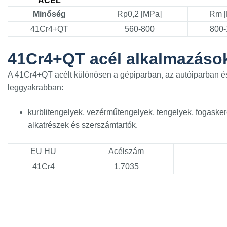
ACÉL
Minőség
Rp0,2 [MPa]
Rm [
41Cr4+QT
560-800
800-
41Cr4+QT acél alkalmazáso
A 41Cr4+QT acélt különösen a gépiparban, az autóiparban és
leggyakrabban:
kurblitengelyek, vezérműtengelyek, tengelyek, fogasker
alkatrészek és szerszámtartók.
EU HU
Acélszám
41Cr4
1.7035