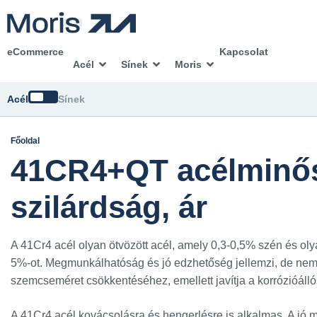
eCommerce
Kapcsolat
Acél
Sínek
Moris
Módosítsd
Acél
Sínek
Főoldal
41CR4+QT acélminős
szilárdság, ár
A 41Cr4 acél olyan ötvözött acél, amely 0,3-0,5% szén és ol
5%-ot. Megmunkálhatóság és jó edzhetőség jellemzi, de nem 
szemcseméret csökkentéséhez, emellett javítja a korrózióál
A 41Cr4 acél kovácsolásra és hengerlésre is alkalmas. A jó