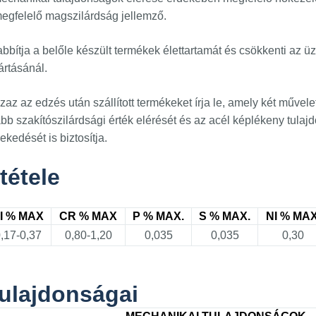
egfelelő magszilárdság jellemző.
tja a belőle készült termékek élettartamát és csökkenti az üz
ártásánál.
azaz az edzés után szállított termékeket írja le, amely két műv
 szakítószilárdsági érték elérését és az acél képlékeny tulajd
kedését is biztosítja.
tétele
I % MAX
CR % MAX
P % MAX.
S % MAX.
NI % MAX
,17-0,37
0,80-1,20
0,035
0,035
0,30
ulajdonságai