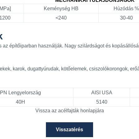
MECHANIKAI TULAJDONSÁGOK
MPa]
Keménység HB
Húzódás %
1200
<240
30-40
k
 az építőiparban használják. Nagy szilárdságot és kopásállósá
ekek, karok, dugattyúrudak, kötőelemek, csiszolókorongok, erőá
PN Lengyelország
AISI USA
40H
5140
Vissza az acélfajták honlapjára
Visszatérés