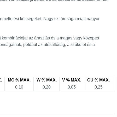
emeltetési költségeket. Nagy szilárdsága miatt nagyon
elet kombinációja: az árasztás és a magas vagy közepes
onságainak, például az ütésállóság, a szűkület és a
.
MO % MAX.
W % MAX.
V % MAX.
CU % MAX.
0,10
0,20
0,05
0,25