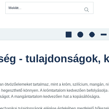
ég - tulajdonságok, 
yan ötvözőelemeket tartalmaz, mint a króm, szilícium, mangán,
hegeszthető könnyen. A krómtartalom kedvezően befolyásolja az
lóságot. A mangántartalom kedvezően hat a kopásállóságra.
 mechanikai tulajdonságok elérése érdekében megfelelő hőkezel