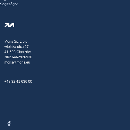
Segítség
Szolgáltatások feltételei
Rólunk
SÚGÓ oldal
Személyes adatok védelme
Steel Wholesale
Kiszállítás
Adóstratégia
Blog
Panaszok
Moris Sp. z o.o.
wiejska utca 27
Kapcsolat
41-503 Chorzów
NIP: 6462926930
moris@moris.eu
+48 32 41 636 00