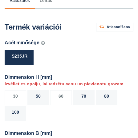
Változatok
Leírás
Termék variációi
Atiestatīšana
Acél minősége
S235JR
Dimmension H
[mm]
Izvēlieties opciju, lai redzētu cenu un pievienotu grozam
30
50
60
70
80
100
Dimmension B
[mm]