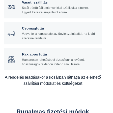
Vasúti szállítás
Saját gördülőállományunkkal szállítjuk a sínekre.
Egyedi kérésre árajánlatot adunk.
Csomagfutár
Vegye fel a kapcsolatot az ügyfélszolgálattal, ha futárt
szeretne rendelni.
Raklapos futár
Hamarosan lehetőséget biztosítunk a levágott
hosszúságok raklapon történő szállítására.
A rendelés leadásakor a kosárban láthatja az elérhető
szállítási módokat és költségeket
Rugalmas fizetési módok