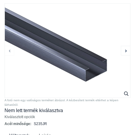
A fotó nem egy valóságos terméket ábrázol. A kézbesített termék eltérhet a képen
láthatótól.
Nem lett termék kiválasztva
Kiválasztott opciók
Acél minősége:
S235JR