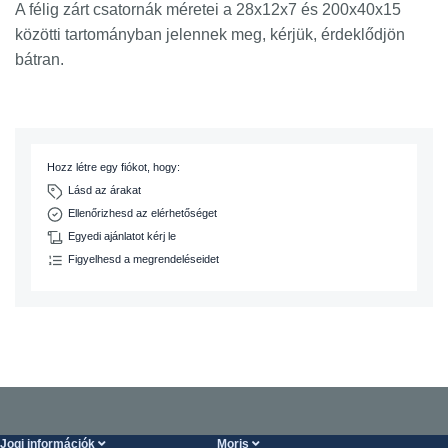
A félig zárt csatornák méretei
a 28x12x7 és 200x40x15
közötti tartományban jelennek meg, kérjük, érdeklődjön
bátran.
Hozz létre egy fiókot, hogy:
Lásd az árakat
Ellenőrizhesd az elérhetőséget
Egyedi ajánlatot kérj le
Figyelhesd a megrendeléseidet
Jogi információk
Moris