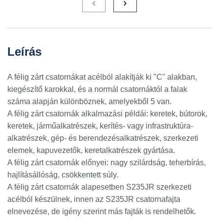
Leírás
A
félig zárt csatornákat
acélból alakítják ki "C" alakban,
kiegészítő karokkal, és a normál csatornáktól a falak
száma alapján különböznek, amelyekből 5 van.
A félig zárt
csatornák
alkalmazási
példái: keretek, bútorok,
keretek, járműalkatrészek, kerítés- vagy infrastruktúra-
alkatrészek, gép- és berendezésalkatrészek, szerkezeti
elemek, kapuvezetők, keretalkatrészek gyártása.
A félig zárt csatornák előnyei
: nagy szilárdság, teherbírás,
hajlításállóság, csökkentett súly.
A félig zárt csatornák alapesetben S235JR szerkezeti
acélból készülnek, innen az S235JR csatornafajta
elnevezése, de igény szerint más fajták is rendelhetők.