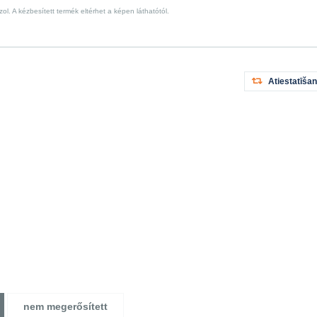
l. A kézbesített termék eltérhet a képen láthatótól.
Atiestatīša
nem megerősített