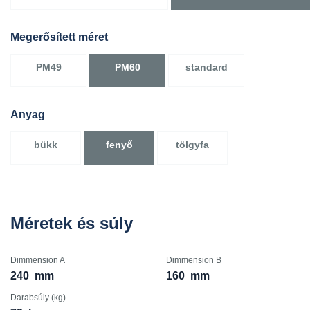
Megerősített méret
PM49
PM60
standard
Anyag
bükk
fenyő
tölgyfa
Méretek és súly
Dimmension A
Dimmension B
240
mm
160
mm
Darabsúly (kg)