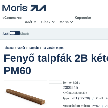
eCommerce
Kapcsolat
Acél
Sínek
Moris
Módosítsd
Acél
Sínek
Főoldal
Vasút
Talpfák
Fa vasúti talpfa
Fenyő talpfák 2B két
PM60
Termék kódja
2009545
Kiválasztott opciók
Type:
4E1 (TYP 2B)
Profil:
2
Megerősített méret:
PM60
A