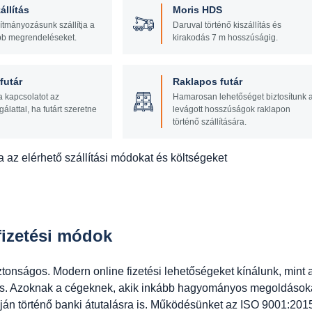
állítás
Moris HDS
lítmányozásunk szállítja a
Daruval történő kiszállítás és
b megrendeléseket.
kirakodás 7 m hosszúságig.
utár
Raklapos futár
a kapcsolatot az
Hamarosan lehetőséget biztosítunk 
gálattal, ha futárt szeretne
levágott hosszúságok raklapon
történő szállítására.
 az elérhető szállítási módokat és költségeket
izetési módok
ztonságos. Modern online fizetési lehetőségeket kínálunk, mint 
tés. Azoknak a cégeknek, akik inkább hagyományos megoldások
ján történő banki átutalásra is. Működésünket az ISO 9001:201