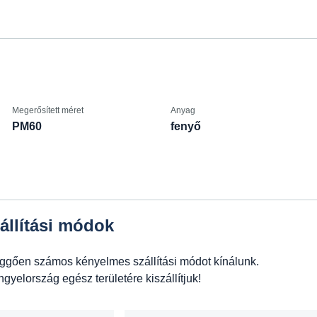
Megerősített méret
Anyag
PM60
fenyő
állítási módok
üggően számos kényelmes szállítási módot kínálunk.
yelország egész területére kiszállítjuk!