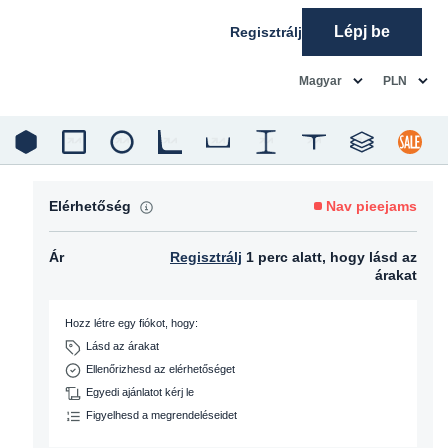
Lépj be
Regisztrálj
common.language
common.c
Magyar
PLN
Elérhetőség
Nav pieejams
Ár
Regisztrálj
1 perc alatt, hogy lásd az
árakat
Hozz létre egy fiókot, hogy:
Lásd az árakat
Ellenőrizhesd az elérhetőséget
Egyedi ajánlatot kérj le
Figyelhesd a megrendeléseidet