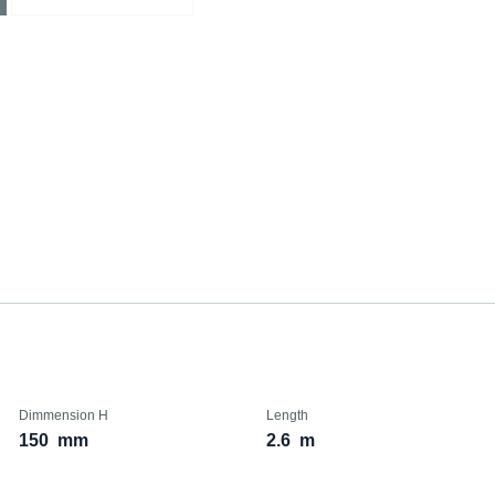
Dimmension H
Length
150
mm
2.6
m