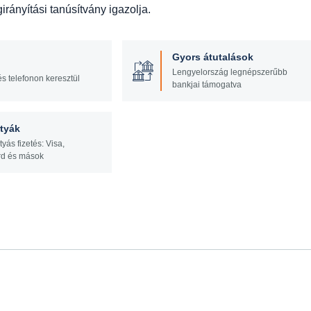
rányítási tanúsítvány igazolja.
Gyors átutalások
Lengyelország legnépszerűbb
és telefonon keresztül
bankjai támogatva
tyák
tyás fizetés: Visa,
rd és mások