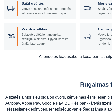
Saját gyűjtés
Moris sz
Vegye át az árut már a megrendelés
Saját szál
kifizetése után a következő napon.
legnagyob
Vasúti szállítás
Csomagf
Saját gördülőállományunkkal
Vegye fel 
szállítjuk a sínekre. Egyedi kérésre
ügyfélszol
árajánlatot adunk.
rendelni.
A rendelés leadásakor a kosárban láthatja
Rugalmas f
A fizetés a Moris.eu oldalon gyors, kényelmes és teljesen bi
Autopay, Apple Pay, Google Pay, BLIK és bankkártyás fize
részesítenek előnyben, lehetőségük van előlegszámla alap