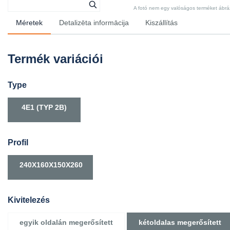
A fotó nem egy valóságos terméket ábrázo
Méretek
Detalizēta informācija
Kiszállítás
Termék variációi
Type
4E1 (TYP 2B)
Profil
240X160X150X260
Kivitelezés
egyik oldalán megerősített
kétoldalas megerősített