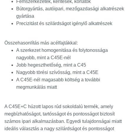
Fémszerkezetek, kerítések, korlátok
Bútorgyártás, autóipari, mezőgazdasági alkatrészek
gyártása
Precizitást és szilárdságot igénylő alkatrészek
Összehasonlítás más acélfajtákkal:
A szerkezet homogenitása és folytonossága
nagyobb, mint a C45E-nél
Jobb hegeszthetőség, mint a C45
Nagyobb törési szívósság, mint a C45E
A C45E-nél magasabb költség a további
megmunkálás miatt
A C45E+C húzott lapos rúd sokoldalú termék, amely
megbízhatóságot, tartósságot és pontosságot biztosít
számos ipari alkalmazásban. Egyedi tulajdonságai miatt
ideális választás a nagy szilárdságot és pontosságot