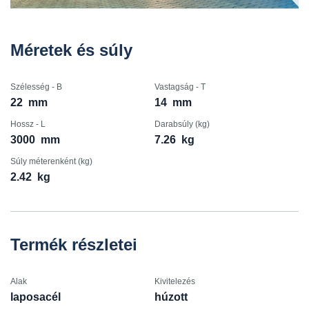
Méretek és súly
Szélesség - B
Vastagság - T
22
mm
14
mm
Hossz - L
Darabsúly (kg)
3000
mm
7.26
kg
Súly méterenként (kg)
2.42
kg
Termék részletei
Alak
Kivitelezés
laposacél
húzott