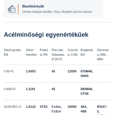
Bankkártyák
Online kártyás fizetés: Visa, MasterCard és mások
Acélminőségi egyenértékűek
Steel grade,
Steel
Polan
Россия,
Czechi
England,
German
EN
number
d, PN
Украина,
a, CSN
BS
y, DIN,
(ГОСТ)
WNr
C45+C
1.0503
45
12050
070M46,
50HS
C45E+C
1.1191
45
080M46,
CFS8
S235JRC+C
1.0122
ST3S
Ст2пс,
10000
40A,
RSt37-
Ст2сп
40B
2,