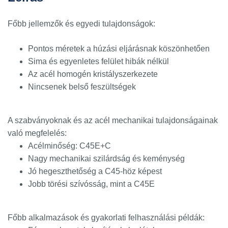
Főbb jellemzők és egyedi tulajdonságok:
Pontos méretek a húzási eljárásnak köszönhetően
Sima és egyenletes felület hibák nélkül
Az acél homogén kristályszerkezete
Nincsenek belső feszültségek
A szabványoknak és az acél mechanikai tulajdonságainak
való megfelelés:
Acélminőség: C45E+C
Nagy mechanikai szilárdság és keménység
Jó hegeszthetőség a C45-höz képest
Jobb törési szívósság, mint a C45E
Főbb alkalmazások és gyakorlati felhasználási példák: