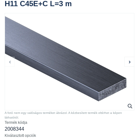
H11 C45E+C L=3 m
A fotó nem egy valóságos terméket ábrázol. A kézbesített termék eltérhet a képen
láthatótól.
Termék kódja
2008344
Kiválasztott opciók