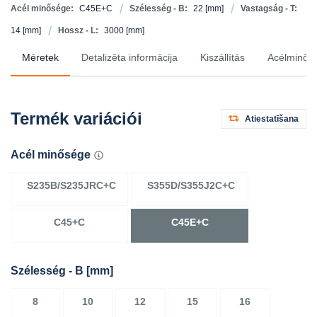
Acél minősége:
C45E+C
Szélesség - B:
22
[mm]
Vastagság - T:
14
[mm]
Hossz - L:
3000
[mm]
Méretek
Detalizēta informācija
Kiszállítás
Acélminősé
Termék variációi
Atiestatīšana
Acél minősége
S235B/S235JRC+C
S355D/S355J2C+C
C45+C
C45E+C
Szélesség - B
[mm]
8
10
12
15
16