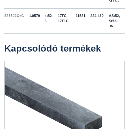
St37-2
S355J2C+C
1.0579
st52-
17ГС,
11531
224-460
ASt52,
3
17Г1С
St52-
3N
Kapcsolódó termékek