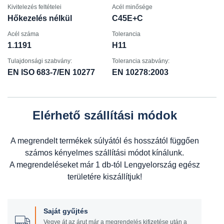
Kivitelezés feltételei
Acél minősége
Hőkezelés nélkül
C45E+C
Acél száma
Tolerancia
1.1191
H11
Tulajdonsági szabvány:
Tolerancia szabvány:
EN ISO 683-7/EN 10277
EN 10278:2003
Elérhető szállítási módok
A megrendelt termékek súlyától és hosszától függően
számos kényelmes szállítási módot kínálunk.
A megrendeléseket már 1 db-tól Lengyelország egész
területére kiszállítjuk!
Saját gyűjtés
Vegye át az árut már a megrendelés kifizetése után a