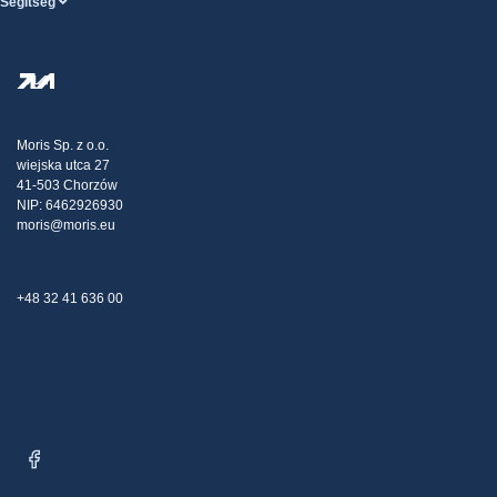
Segítség
Szolgáltatások feltételei
Rólunk
SÚGÓ oldal
Személyes adatok védelme
Steel Wholesale
Kiszállítás
Adóstratégia
Blog
Panaszok
Moris Sp. z o.o.
wiejska utca 27
Kapcsolat
41-503 Chorzów
NIP: 6462926930
moris@moris.eu
+48 32 41 636 00