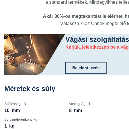
a standard termékek. Mindegyikhez teljes
Akár 30%-os megtakarítást is elérhet,
Válassza ki az Önnek megfelelő t
Vágási szolgáltatás
Kérjük, jelentkezzen be a vá
Bejelentkezés
Méretek és súly
Szélesség - B
Vastagság - T
16
mm
8
mm
Súly méterenként (kg)
1
kg