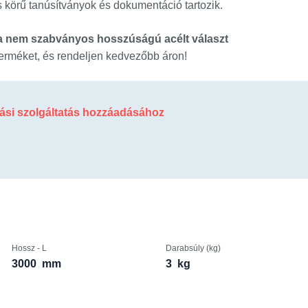
 körű tanúsítványok és dokumentáció tartozik.
 ha nem szabványos hosszúságú acélt választ
erméket, és rendeljen kedvezőbb áron!
gási szolgáltatás hozzáadásához
Hossz - L
Darabsúly (kg)
3000
mm
3
kg