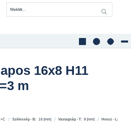
lapos 16x8 H11
=3 m
C+C
Szélesség - B:
16
[mm]
Vastagság - T:
8
[mm]
Hossz - L: