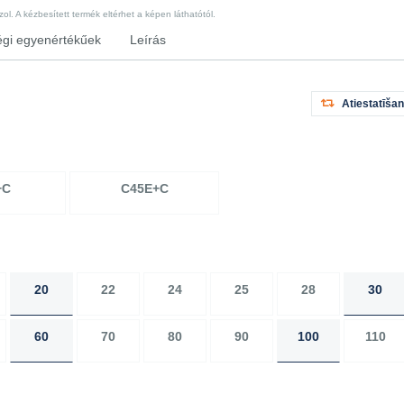
l. A kézbesített termék eltérhet a képen láthatótól.
gi egyenértékűek
Leírás
Atiestatīša
+C
C45E+C
20
22
24
25
28
30
60
70
80
90
100
110