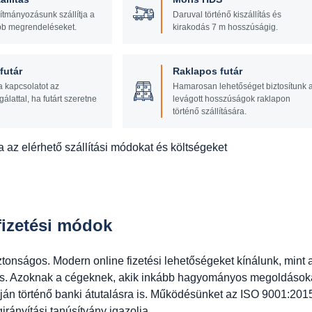
lítmányozásunk szállítja a
Daruval történő kiszállítás és
b megrendeléseket.
kirakodás 7 m hosszúságig.
utár
Raklapos futár
a kapcsolatot az
Hamarosan lehetőséget biztosítunk 
gálattal, ha futárt szeretne
levágott hosszúságok raklapon
történő szállítására.
 az elérhető szállítási módokat és költségeket
izetési módok
ztonságos. Modern online fizetési lehetőségeket kínálunk, mint 
tés. Azoknak a cégeknek, akik inkább hagyományos megoldások
ján történő banki átutalásra is. Működésünket az ISO 9001:201
rányítási tanúsítvány igazolja.