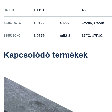
1.1191
45
C45E+C
1.0122
ST3S
Ст2пс, Ст2сп
S235JRC+C
1.0579
st52-3
17ГС, 17Г1С
S355J2C+C
Kapcsolódó termékek