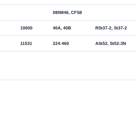
080M46, CFS8
10000
40A, 40B
RSt37-2, St37-2
11531
224-460
ASt52, St52-3N