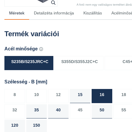
A fotó nem egy valóságos terméket ábrázo
Méretek
Detalizēta informācija
Kiszállítás
Acélminősé
Termék variációi
Acél minősége
S235B/S235JRC+C
S355D/S355J2C+C
C45
Szélesség - B
[mm]
8
10
12
15
16
18
32
35
40
45
50
55
120
150