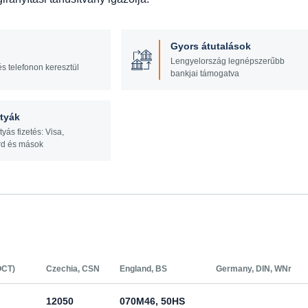
Gyors átutalások
Lengyelország legnépszerűbb
és telefonon keresztül
bankjai támogatva
tyák
tyás fizetés: Visa,
rd és mások
ОСТ)
Czechia, CSN
England, BS
Germany, DIN, WNr
12050
070M46, 50HS