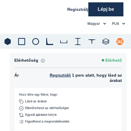
Lépj be
Regisztrálj
common.language
common.c
Magyar
PLN
Elérhetőség
Elérhető
Ár
Regisztrálj
1 perc alatt, hogy lásd az
árakat
Hozz létre egy fiókot, hogy:
Lásd az árakat
Ellenőrizhesd az elérhetőséget
Egyedi ajánlatot kérj le
Figyelhesd a megrendeléseidet