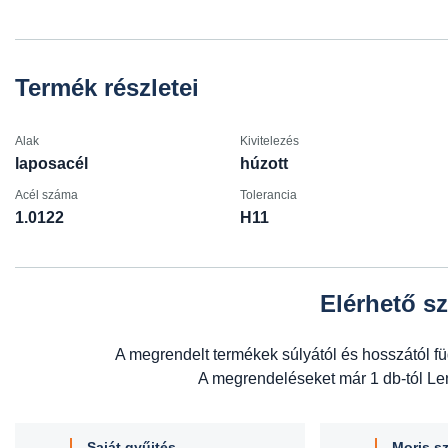
Termék részletei
Alak
Kivitelezés
laposacél
húzott
Acél száma
Tolerancia
1.0122
H11
Elérhető sz
A megrendelt termékek súlyától és hosszától f
A megrendeléseket már 1 db-tól Leng
Saját gyűjtés
Moris sz