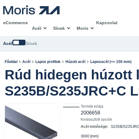
eCommerce
Kapcsolat
Acél
Sínek
Moris
Módosítsd
Acél
Sínek
Főoldal
Acél
Lapos profilok
Húzott acél
Laposacél (<= 150 mm)
Rúd hidegen húzott 
S235B/S235JRC+C L
Termék kódja
2006658
Kiválasztott opciók
Acél minősége:
S235B/S235JR
3000
[mm]