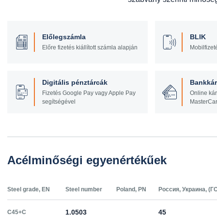
Előlegszámla
BLIK
Előre fizetés kiállított számla alapján
Mobilfizet
Digitális pénztárcák
Bankkár
Fizetés Google Pay vagy Apple Pay
Online kár
segítségével
MasterCa
Acélminőségi egyenértékűek
Steel grade, EN
Steel number
Poland, PN
Россия, Украина, (Г
1.0503
45
C45+C