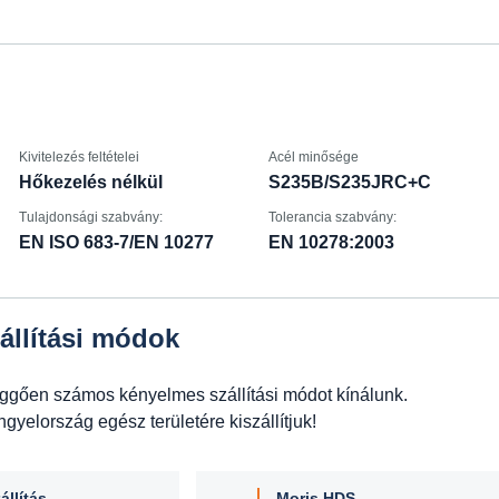
Kivitelezés feltételei
Acél minősége
Hőkezelés nélkül
S235B/S235JRC+C
Tulajdonsági szabvány:
Tolerancia szabvány:
EN ISO 683-7/EN 10277
EN 10278:2003
állítási módok
üggően számos kényelmes szállítási módot kínálunk.
yelország egész területére kiszállítjuk!
állítás
Moris HDS