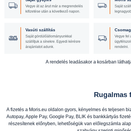
Vegye át az árut már a megrendelés
Saját szál
kifizetése után a következő napon.
legnagyob
Vasúti szállítás
Csomagf
Saját gördülőállományunkkal
Vegye fel 
szállítjuk a sínekre. Egyedi kérésre
ügyfélszol
árajánlatot adunk.
rendelni.
A rendelés leadásakor a kosárban láthatja
Rugalmas f
A fizetés a Moris.eu oldalon gyors, kényelmes és teljesen bi
Autopay, Apple Pay, Google Pay, BLIK és bankkártyás fize
részesítenek előnyben, lehetőségük van előlegszámla alap
szabvány szerinti minőségi