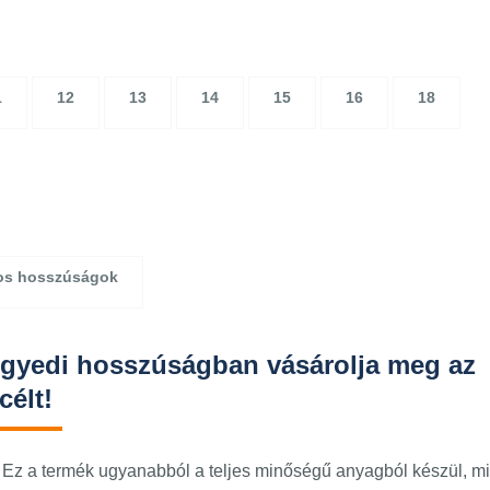
1
12
13
14
15
16
18
os hosszúságok
egyedi hosszúságban vásárolja meg az
célt!
. Ez a termék ugyanabból a teljes minőségű anyagból készül, mi