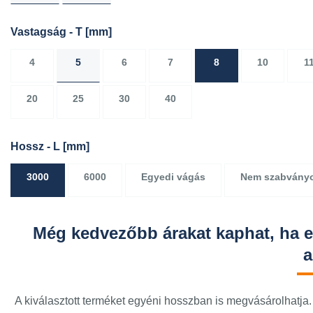
Vastagság - T
[mm]
4
5
6
7
8
10
1
20
25
30
40
Hossz - L
[mm]
3000
6000
Egyedi vágás
Nem szabvány
Még kedvezőbb árakat kaphat, ha 
a
A kiválasztott terméket egyéni hosszban is megvásárolhatja