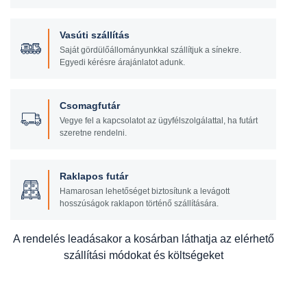
Vasúti szállítás
Saját gördülőállományunkkal szállítjuk a sínekre.
Egyedi kérésre árajánlatot adunk.
Csomagfutár
Vegye fel a kapcsolatot az ügyfélszolgálattal, ha futárt
szeretne rendelni.
Raklapos futár
Hamarosan lehetőséget biztosítunk a levágott
hosszúságok raklapon történő szállítására.
A rendelés leadásakor a kosárban láthatja az elérhető
szállítási módokat és költségeket