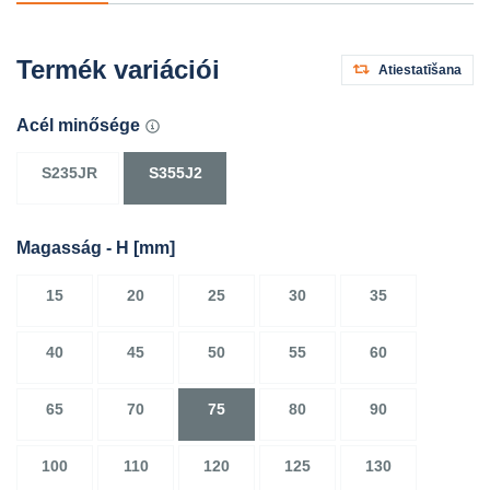
Termék variációi
Atiestatīšana
Acél minősége
S235JR
S355J2
Magasság - H
[mm]
15
20
25
30
35
40
45
50
55
60
65
70
75
80
90
100
110
120
125
130