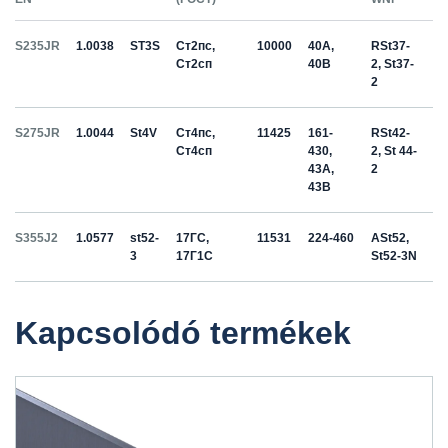
S235JR
1.0038
ST3S
Ст2пс,
10000
40A,
RSt37-
Ст2сп
40B
2, St37-
2
S275JR
1.0044
St4V
Ст4пс,
11425
161-
RSt42-
Ст4сп
430,
2, St 44-
43A,
2
43B
S355J2
1.0577
st52-
17ГС,
11531
224-460
ASt52,
3
17Г1С
St52-3N
Kapcsolódó termékek