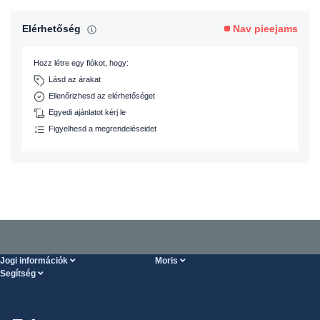
Elérhetőség
Nav pieejams
Hozz létre egy fiókot, hogy:
Lásd az árakat
Ellenőrizhesd az elérhetőséget
Egyedi ajánlatot kérj le
Figyelhesd a megrendeléseidet
Jogi információk
Moris
Segítség
Szolgáltatások feltételei
Rólunk
SÚGÓ oldal
Személyes adatok védelme
Steel Wholesale