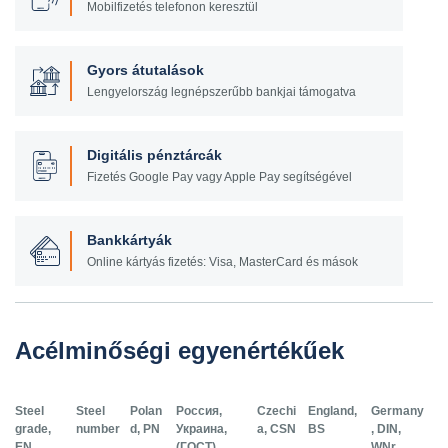
Mobilfizetés telefonon keresztül
Gyors átutalások
Lengyelország legnépszerűbb bankjai támogatva
Digitális pénztárcák
Fizetés Google Pay vagy Apple Pay segítségével
Bankkártyák
Online kártyás fizetés: Visa, MasterCard és mások
Acélminőségi egyenértékűek
Steel
Steel
Polan
Россия,
Czechi
England,
Germany
grade,
number
d, PN
Украина,
a, CSN
BS
, DIN,
EN
(ГОСТ)
WNr