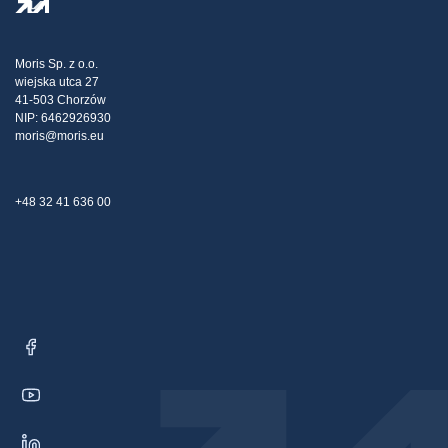
Kiszállítás
Adóstratégia
Blog
Panaszok
Moris Sp. z o.o.
wiejska utca 27
Kapcsolat
41-503 Chorzów
NIP: 6462926930
moris@moris.eu
+48 32 41 636 00