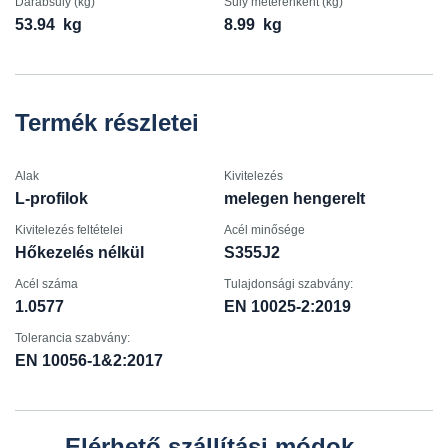
Darabsúly (kg)
Súly méterenként (kg)
53.94
kg
8.99
kg
Termék részletei
Alak
Kivitelezés
L-profilok
melegen hengerelt
Kivitelezés feltételei
Acél minősége
Hőkezelés nélkül
S355J2
Acél száma
Tulajdonsági szabvány:
1.0577
EN 10025-2:2019
Tolerancia szabvány:
EN 10056-1&2:2017
Elérhető szállítási módok