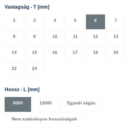
Vastagság - T
[mm]
2
3
4
5
6
7
8
9
10
11
12
13
14
15
16
17
18
20
22
24
Hossz - L
[mm]
6000
12000
Egyedi vágás
Nem szabványos hosszúságok