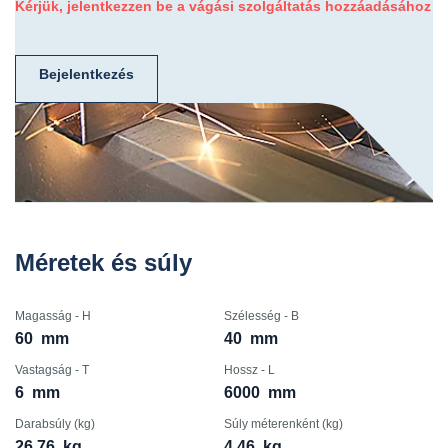
Kérjük, jelentkezzen be a vágási szolgáltatás hozzáadásához
Bejelentkezés
Méretek és súly
Magasság - H
Szélesség - B
60
mm
40
mm
Vastagság - T
Hossz - L
6
mm
6000
mm
Darabsúly (kg)
Súly méterenként (kg)
26.76
kg
4.46
kg