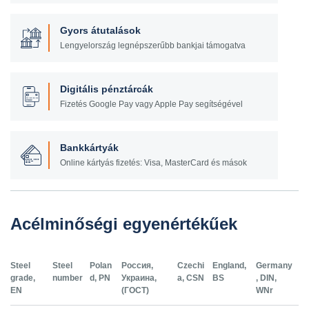
Gyors átutalások
Lengyelország legnépszerűbb bankjai támogatva
Digitális pénztárcák
Fizetés Google Pay vagy Apple Pay segítségével
Bankkártyák
Online kártyás fizetés: Visa, MasterCard és mások
Acélminőségi egyenértékűek
Steel
Steel
Polan
Россия,
Czechi
England,
Germany
grade,
number
d, PN
Украина,
a, CSN
BS
, DIN,
EN
(ГОСТ)
WNr