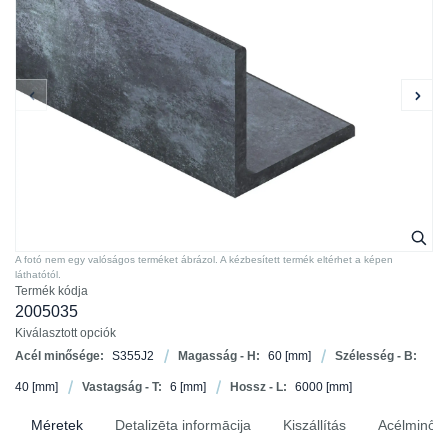
A fotó nem egy valóságos terméket ábrázol. A kézbesített termék eltérhet a képen
láthatótól.
Termék kódja
2005035
Kiválasztott opciók
Acél minősége:
S355J2
Magasság - H:
60
[mm]
Szélesség - B:
40
[mm]
Vastagság - T:
6
[mm]
Hossz - L:
6000
[mm]
Méretek
Detalizēta informācija
Kiszállítás
Acélminősé