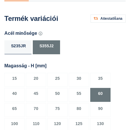
Termék variációi
Atiestatīšana
Acél minősége
S235JR
S355J2
Magasság - H
[mm]
15
20
25
30
35
40
45
50
55
60
65
70
75
80
90
100
110
120
125
130