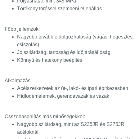
Folyáshatár: min. 345 MPa
Törékeny töréssel szembeni ellenállás
Főbb jellemzők:
Nagyobb továbbfeldolgozhatóság (vágás, hegesztés,
csiszolás)
Jó szilárdság, tartósság és időjárásállóság
Könnyű és hatékony beépítés
Alkalmazás:
Acélszerkezetek az út-, lakó- és ipari építkezésben
Hídfödémelemek, gerendavázak és vázak
Összehasonlítás más minőségekkel:
Nagyobb szilárdság, mint az S235JR és S275JR
acéloknál