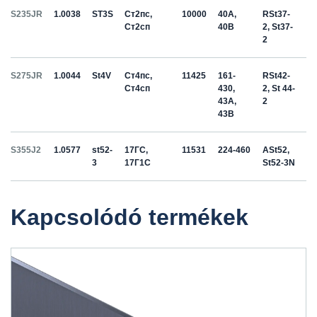
S235JR
1.0038
ST3S
Ст2пс,
10000
40A,
RSt37-
Ст2сп
40B
2, St37-
2
S275JR
1.0044
St4V
Ст4пс,
11425
161-
RSt42-
Ст4сп
430,
2, St 44-
43A,
2
43B
S355J2
1.0577
st52-
17ГС,
11531
224-460
ASt52,
3
17Г1С
St52-3N
Kapcsolódó termékek