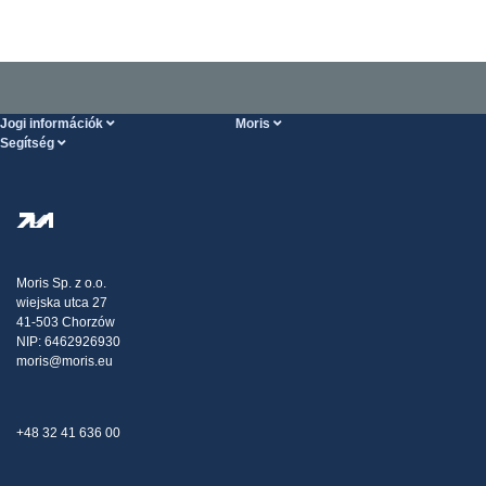
Jogi információk
Moris
Segítség
Szolgáltatások feltételei
Rólunk
SÚGÓ oldal
Személyes adatok védelme
Steel Wholesale
Kiszállítás
Adóstratégia
Blog
Panaszok
Moris Sp. z o.o.
wiejska utca 27
Kapcsolat
41-503 Chorzów
NIP: 6462926930
moris@moris.eu
+48 32 41 636 00