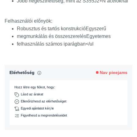
Jobb hegeszthetőség, mint az S355J2+N acéloknál
Felhasználói előnyök:
Robusztus és tartós konstrukcióEgyszerű
megmunkálás és összeszerelésEgyetemes
felhasználás számos iparágban</ul
Elérhetőség
Nav pieejams
Hozz létre egy fiókot, hogy:
Lásd az árakat
Ellenőrizhesd az elérhetőséget
Egyedi ajánlatot kérj le
Figyelhesd a megrendeléseidet