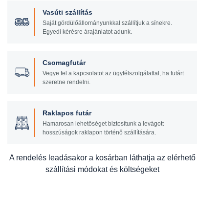
Vasúti szállítás
Saját gördülőállományunkkal szállítjuk a sínekre.
Egyedi kérésre árajánlatot adunk.
Csomagfutár
Vegye fel a kapcsolatot az ügyfélszolgálattal, ha futárt
szeretne rendelni.
Raklapos futár
Hamarosan lehetőséget biztosítunk a levágott
hosszúságok raklapon történő szállítására.
A rendelés leadásakor a kosárban láthatja az elérhető
szállítási módokat és költségeket